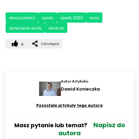
deszczomierz
opady
opady 2023
mróz
zamarzanie wody
deszcze
Udostępnij
0
Autor Artykułu:
Dawid Konieczka
Pozostałe artykuły tego autora
Napisz do
Masz pytanie lub temat?
autora