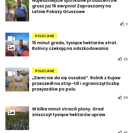
Najważniejsze spotkanie producentów
grusz już 16 sierpnia! Zapraszamy na
Letnie Pokazy Gruszowe
3
POLECANE
15 minut gradu, tysiące hektarów strat.
Rolnicy czekają na odszkodowania
13
POLECANE
„Ziemi nie da się oszukać”. Rolnik z Kujaw
przeszedł na strip-till i ograniczył liczbę
przejazdów po polu
59
W kilka minut stracili plony. Grad
zniszczył tysiące hektarów upraw
45