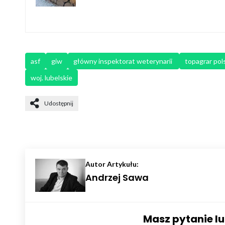
asf
giw
główny inspektorat weterynarii 
topagrar pol
woj. lubelskie
Udostępnij
Autor Artykułu:
Andrzej Sawa
Masz pytanie l