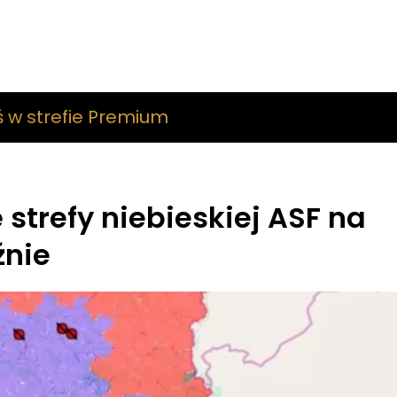
ś w strefie Premium
 strefy niebieskiej ASF na
źnie