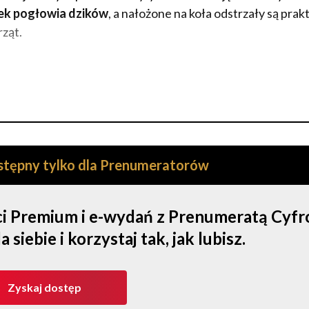
ek pogłowia dzików
, a nałożone na koła odstrzały są prak
ząt.
ostępny tylko dla Prenumeratorów
ści Premium i e-wydań z Prenumeratą Cyf
iebie i korzystaj tak, jak lubisz.
Zyskaj dostęp