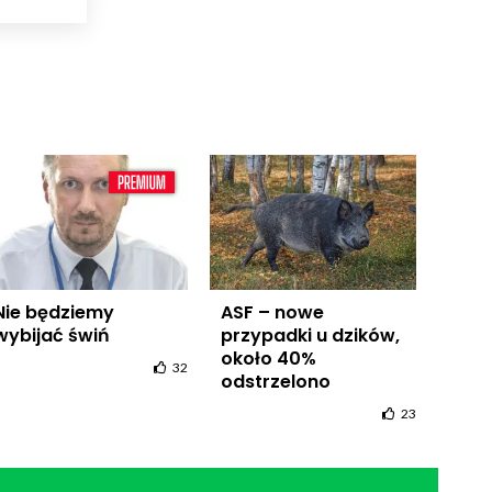
Nie będziemy
ASF – nowe
wybijać świń
przypadki u dzików,
około 40%
32
odstrzelono
23