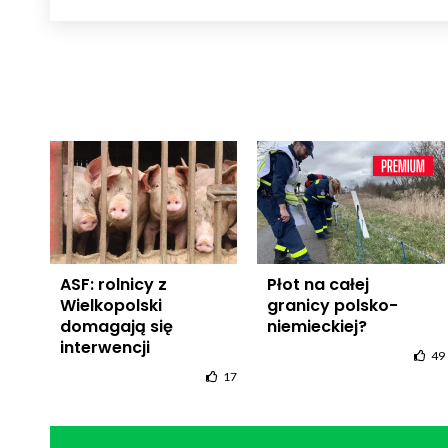
ASF: rolnicy z
Płot na całej
Wielkopolski
granicy polsko-
domagają się
niemieckiej?
interwencji
49
17