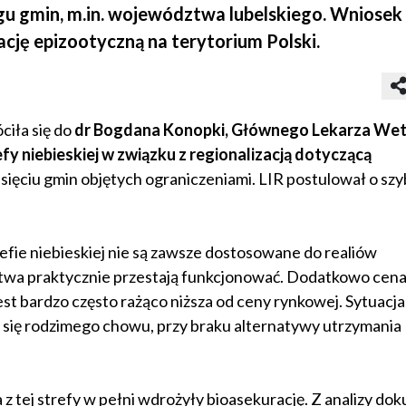
u gmin, m.in. województwa lubelskiego. Wniosek 
cję epizootyczną na terytorium Polski.
ciła się do
dr Bogdana Konopki, Głównego Lekarza Wete
fy niebieskiej w związku z regionalizacją dotyczącą
iesięciu gmin objętych ograniczeniami. LIR postulował o szy
efie niebieskiej nie są zawsze dostosowane do realiów
stwa praktycznie przestają funkcjonować. Dodatkowo cen
st bardzo często rażąco niższa od ceny rynkowej. Sytuacja
a się rodzimego chowu, przy braku alternatywy utrzymania
z tej strefy w pełni wdrożyły bioasekurację. Z analizy d