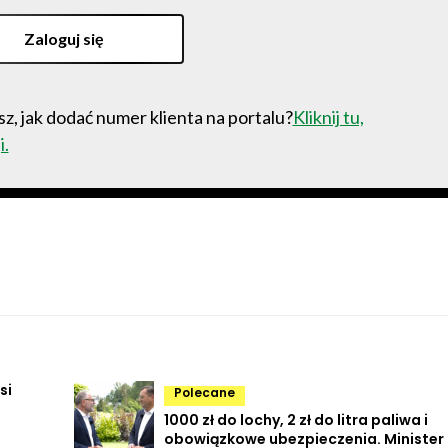
Zaloguj się
z, jak dodać numer klienta na portalu?
Kliknij tu,
i.
si
Polecane
1000 zł do lochy, 2 zł do litra paliwa i
obowiązkowe ubezpieczenia. Minister