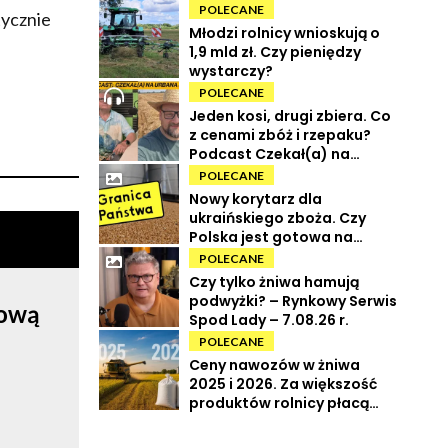
POLECANE
tycznie
Młodzi rolnicy wnioskują o
1,9 mld zł. Czy pieniędzy
wystarczy?
POLECANE
Jeden kosi, drugi zbiera. Co
z cenami zbóż i rzepaku?
Podcast Czekał(a) na
Urbana odc. 73
POLECANE
Nowy korytarz dla
ukraińskiego zboża. Czy
Polska jest gotowa na
powrót tranzytu?
POLECANE
Czy tylko żniwa hamują
podwyżki? – Rynkowy Serwis
rową
Spod Lady – 7.08.26 r.
POLECANE
Ceny nawozów w żniwa
2025 i 2026. Za większość
produktów rolnicy płacą
więcej