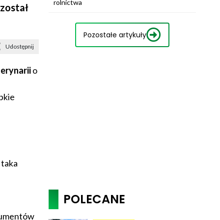
rolnictwa
został
Pozostałe artykuły
Udostępnij
rynarii
o
bkie
a
 taka
POLECANE
okumentów