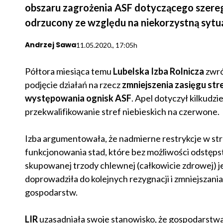
obszaru zagrożenia ASF dotyczącego szereg
odrzucony ze względu na niekorzystną sytua
Andrzej Sawa
11.05.2020., 17:05h
Półtora miesiąca temu
Lubelska Izba Rolnicza
zwró
podjęcie działań na rzecz
zmniejszenia zasięgu stre
występowania ognisk ASF
. Apel dotyczył kilkudz
przekwalifikowanie stref niebieskich na czerwone.
Izba argumentowała, że nadmierne restrykcje w str
funkcjonowania stad, które bez możliwości odstęp
skupowanej trzody chlewnej (całkowicie zdrowej) je
doprowadziła do kolejnych rezygnacji i zmniejszani
gospodarstw.
LIR
uzasadniała swoje stanowisko, że gospodarstwa 