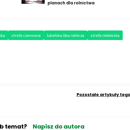
planach dla rolnictwa
ska
strefa czerwona
lubelska izba rolnicza
strefa niebieska
Pozostałe artykuły teg
ub temat?
Napisz do autora