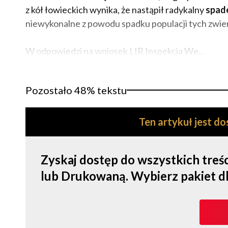
z kół łowieckich wynika, że nastąpił radykalny
spad
niewykonalne z powodu spadku populacji tych zwier
W odpowiedzi na wniosek LIR Inspekcja We...
Pozostało 48% tekstu
Ten artykuł jest d
Zyskaj dostęp do wszystkich tre
lub Drukowaną. Wybierz pakiet dla s