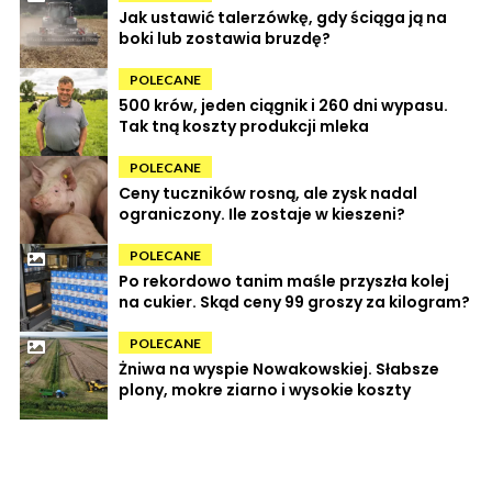
Jak ustawić talerzówkę, gdy ściąga ją na
boki lub zostawia bruzdę?
POLECANE
500 krów, jeden ciągnik i 260 dni wypasu.
Tak tną koszty produkcji mleka
POLECANE
Ceny tuczników rosną, ale zysk nadal
ograniczony. Ile zostaje w kieszeni?
POLECANE
Po rekordowo tanim maśle przyszła kolej
na cukier. Skąd ceny 99 groszy za kilogram?
POLECANE
Żniwa na wyspie Nowakowskiej. Słabsze
plony, mokre ziarno i wysokie koszty