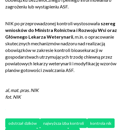
zagrożeniu lub wystąpieniu ASF.
NIK po przeprowadzonej kontroli wystosowała
szereg
wniosków do Ministra Rolnictwa i Rozwoju Wsi oraz
Głównego Lekarza Weterynarii
, m.in. o opracowanie
skutecznych mechanizmów nadzoru nad realizacją
obowiązków w zakresie kontroli bioasekuracji w
gospodarstwach utrzymujących trzodę chlewną przez
powiatowych lekarzy weterynarii i modyfikację wzorów
planów gotowości zwalczania ASF.
al, mat. pras. NIK
fot. NIK
odstrzał dzików
najwyższa izba kontroli
kontrola nik