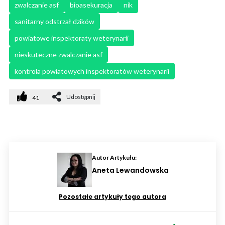
zwalczanie asf
bioasekuracja
nik
sanitarny odstrzał dzików
powiatowe inspektoraty weterynarii
nieskuteczne zwalczanie asf
kontrola powiatowych inspektoratów weterynarii
Udostępnij
41
Autor Artykułu:
Aneta Lewandowska
Pozostałe artykuły tego autora