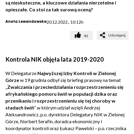
są nieskuteczne, a kluczowe działania nierzetelne i
opieszałe. Co stoi za tak surową oceną?
Aneta Lewandowska
20.12.2022., 10:12h
Udostępnij
41
Kontrola NIK objęła lata 2019-2020
W Delegaturze
Najwyższej Izby Kontroli w Zielonej
Górze
w 19 grudnia odbył się briefing prasowy na temat
„
Zwalczania i przeciwdziałania rozprzestrzenieniu się
afrykańskiego pomoru świń w populacji dzika oraz
przenikaniu i rozprzestrzenieniu się tej choroby w
stadach świń
” w którym udział wzięli Andrzej
Aleksandrowicz, p.o. dyrektora Delegatury NIK w Zielonej
Górze, Norbert Serafin, doradca ekonomiczny i
koordynator kontroli oraz Łukasz Pawelski – p.o. rzecznika