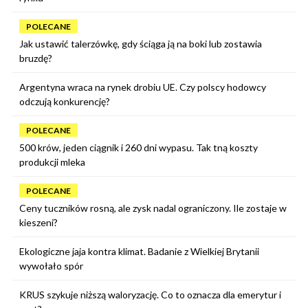
POLECANE
Jak ustawić talerzówkę, gdy ściąga ją na boki lub zostawia
bruzdę?
Argentyna wraca na rynek drobiu UE. Czy polscy hodowcy
odczują konkurencję?
POLECANE
500 krów, jeden ciągnik i 260 dni wypasu. Tak tną koszty
produkcji mleka
POLECANE
Ceny tuczników rosną, ale zysk nadal ograniczony. Ile zostaje w
kieszeni?
Ekologiczne jaja kontra klimat. Badanie z Wielkiej Brytanii
wywołało spór
KRUS szykuje niższą waloryzację. Co to oznacza dla emerytur i