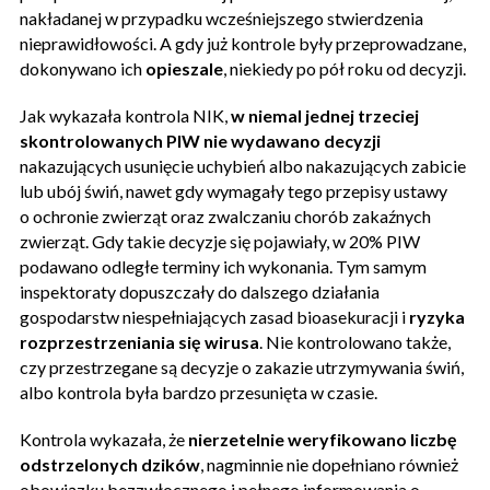
nakładanej w przypadku wcześniejszego stwierdzenia
nieprawidłowości. A gdy już kontrole były przeprowadzane,
dokonywano ich
opieszale
, niekiedy po pół roku od decyzji.
Jak wykazała kontrola NIK,
w niemal jednej trzeciej
skontrolowanych PIW nie wydawano decyzji
nakazujących usunięcie uchybień albo nakazujących zabicie
lub ubój świń, nawet gdy wymagały tego przepisy ustawy
o ochronie zwierząt oraz zwalczaniu chorób zakaźnych
zwierząt. Gdy takie decyzje się pojawiały, w 20% PIW
podawano odległe terminy ich wykonania. Tym samym
inspektoraty dopuszczały do dalszego działania
gospodarstw niespełniających zasad bioasekuracji i
ryzyka
rozprzestrzeniania się wirusa
. Nie kontrolowano także,
czy przestrzegane są decyzje o zakazie utrzymywania świń,
albo kontrola była bardzo przesunięta w czasie.
Kontrola wykazała, że
nierzetelnie weryfikowano liczbę
odstrzelonych dzików
, nagminnie nie dopełniano również
obowiązku bezzwłocznego i pełnego informowania o