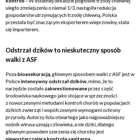
kontroli
– W ostatniej dekadzie pogłowie trzody chlewnej
uległo zmniejszeniu o niemal 1/3, nastąpiła redukcja
gospodarstw utrzymujących trzodę chlewną. Polska
przestała być znaczącym eksporterem wieprzowiny, stała
się importerem.
Odstrzał dzików to nieskuteczny sposób
walki z ASF
Poza
bioasekuracją
, głównym sposobem walki z ASF jest w
Polsce
intensywny odstrzał dzików
, mimo, że to
narzędzie zostało
zakwestionowane
przez część
środowiska naukowego jako stojące w sprzeczności
z nowoczesnymi metodami kontroli chorób w populacjach
dzikich zwierząt i współczesnymi wymogami ochrony
przyrody. Autorzy listu otwartego jako najpoważniejszy
nośnik wirusa uznają człowieka, a nie dziki, dlatego
głównym powodem szerzenia się choroby jest
niewystarczająca kontrola sanitarna.