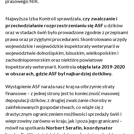
prasowego NIK.
Najwyższa Izba Kontroli sprawdzała,
czy zwalczanie i
przeciwdziałanie rozprzestrzenianiu się ASF
u dzików
oraz w stadach świń było prowadzone zgodnie z przepisami
prawa oraz przyjętymi procedurami. Skontrolowano urzędy
wojewódzkie i wojewódzkie inspektoraty weterynarii w
województwie dolnośląskim, lubuskim, wielkopolskim i
zachodniopomorskim oraz niektóre powiatowe
inspektoraty weterynarii. Kontrola
objęła lata 2019-2020
w obszarach, gdzie ASF był najbardziej dotkliwy.
Wystąpienie ASF naraża nasz kraj na olbrzymie straty
finansowe – z jednej strony jest to konieczność masowej
depopulacji dzików, z drugiej zwalczanie choroby w
zainfekowanych gospodarstwach, co wiąże się z
drastycznym ograniczeniem możliwości sprzedaży świń i
wieprzowiny zarówno w kraju, jak i poza jego granicami –
mówił na spotkaniu
Norbert Serafin, koordynator