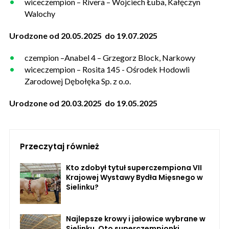
wiceczempion – Rivera – Wojciech Łuba, Kałęczyn
Walochy
Urodzone od 20.05.2025 do 19.07.2025
czempion –Anabel 4 – Grzegorz Block, Narkowy
wiceczempion – Rosita 145 - Ośrodek Hodowli
Zarodowej Dębołęka Sp. z o.o.
Urodzone od 20.03.2025 do 19.05.2025
Przeczytaj również
Kto zdobył tytuł superczempiona VII
Krajowej Wystawy Bydła Mięsnego w
Sielinku?
Najlepsze krowy i jałowice wybrane w
Sielinku. Oto superczempionki