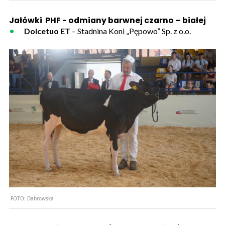
Jałówki PHF - odmiany barwnej czarno – białej
Dolcetuo ET
– Stadnina Koni „Pępowo” Sp. z o.o.
FOTO:
Dabrowska