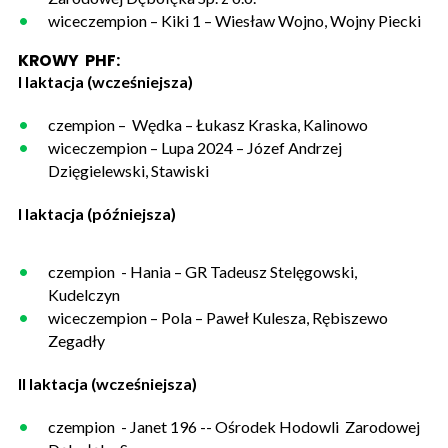
wiceczempion – Kiki 1 – Wiesław Wojno, Wojny Piecki
KROWY PHF:
I laktacja (wcześniejsza)
czempion – Wędka – Łukasz Kraska, Kalinowo
wiceczempion – Lupa 2024 – Józef Andrzej
Dzięgielewski, Stawiski
I laktacja (późniejsza)
czempion - Hania – GR Tadeusz Stelęgowski,
Kudelczyn
wiceczempion – Pola – Paweł Kulesza, Rębiszewo
Zegadły
II laktacja (wcześniejsza)
czempion - Janet 196 -- Ośrodek Hodowli Zarodowej