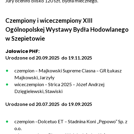
Jury oceniło blisko 120 szt. bydła mlecznego.
Czempiony i wiceczempiony XIII
Ogólnopolskej Wystawy Bydła Hodowlanego
w Szepietowie
Jałowice PHF:
Urodzone od 20.09.2025 do 19.11.2025
czempion – Majkowski Supreme Ciasna – GR Łukasz
Majkowski, Jarzyły
wiceczempion – Strica 2025 – Józef Andrzej
Dzięgielewski, Stawiski
Urodzone od 20.07.2025 do 19.09.2025
czempion –Dolcetuo ET – Stadnina Koni „Pępowo” Sp. z
o.o.