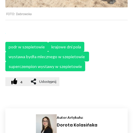
FOTO:
Dabrowska
podr w szepietowie
krajowe dni pola
wystawa bydła mlecznego w szepietowie 
superczempion wystawy w szepietowie
Udostępnij
4
Autor Artykułu:
Dorota Kolasińska