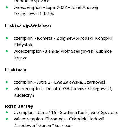
Dębołęka Sp. z o.o.
wiceczempion – Lupa 2022 – Józef Andrzej
Dzięgielewski. Tafiły
II laktacja (późniejsza)
czempion - Kometa – Zbigniew Skrodzki, Konopki
Białystok
wiceczempion -Bianka- Piotr Szeligowski, Łubnice
Krusze
III laktacja
czempion
–
Jutra 1 – Ewa Zalewska, Czarnowąż
wiceczempion – Dorota - GR Tadeusz Stelęgowski,
Kudelczyn
Rasa Jersey
Czempion – Jama 116 – Stadnina Koni „Iwno” Sp. z o.o.
Wiceczempion -Chromeda - Ośrodek Hodowli
Zarodowej ” Garzyn” Sp. z o.o.