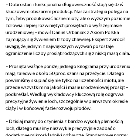
– Dobrostan i funkcjonalna długowieczność stają się dziś
kluczowym obszarem produkcji. Nasza strategia polega na
tym, żeby produkować liczne mioty, ale o wyższym poziomie
zdrowia i lepiej rozwiniętych prosiętach o wyższej masie
urodzeniowej – mówił Daniel Urbaniak z Axiom Polska
zajmujący się żywieniem trzody chlewnej. Ekspert zwrócił
uwagę, że jednym z największych wyzwań pozostaje
ograniczenie liczby prosiąt rodzących się z niską masą ciała.
– Prosięta ważące poniżej jednego kilograma przy urodzeniu
mają zaledwie około 50 proc. szans na przeżycie. Dlatego
powinniśmy skupiać się nie tylko na liczebności miotu, ale
przede wszystkim na jakości i masie urodzeniowej prosiąt –
podkreślał. Według wykładowcy kluczową rolę odgrywa
precyzyjne żywienie loch, szczególnie w pierwszym okresie
ciąży i w końcowej fazie rozwoju płodów.
– Dzisiaj mamy do czynienia z bardzo wysoką plennością
loch, dlatego musimy niezwykle precyzyjnie zadbać o
dodatkowe mikroskładniki odżywcze. Standardowe normy