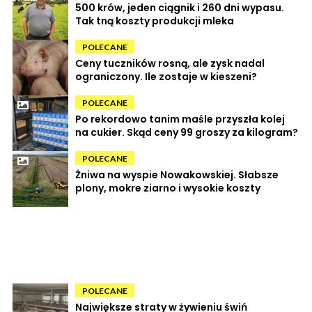
500 krów, jeden ciągnik i 260 dni wypasu.
Tak tną koszty produkcji mleka
POLECANE
Ceny tuczników rosną, ale zysk nadal
ograniczony. Ile zostaje w kieszeni?
POLECANE
Po rekordowo tanim maśle przyszła kolej
na cukier. Skąd ceny 99 groszy za kilogram?
POLECANE
Żniwa na wyspie Nowakowskiej. Słabsze
plony, mokre ziarno i wysokie koszty
POLECANE
Największe straty w żywieniu świń