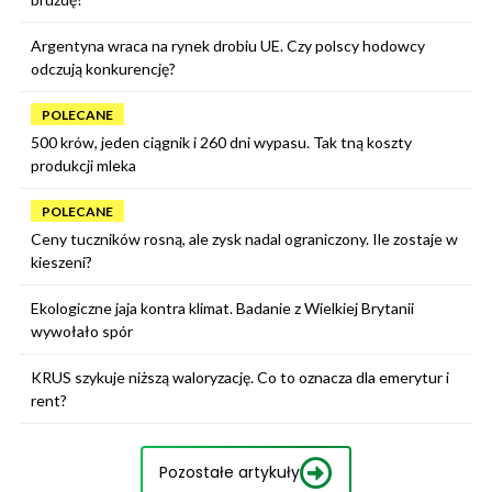
Argentyna wraca na rynek drobiu UE. Czy polscy hodowcy
odczują konkurencję?
POLECANE
500 krów, jeden ciągnik i 260 dni wypasu. Tak tną koszty
produkcji mleka
POLECANE
Ceny tuczników rosną, ale zysk nadal ograniczony. Ile zostaje w
kieszeni?
Ekologiczne jaja kontra klimat. Badanie z Wielkiej Brytanii
wywołało spór
KRUS szykuje niższą waloryzację. Co to oznacza dla emerytur i
rent?
Pozostałe artykuły