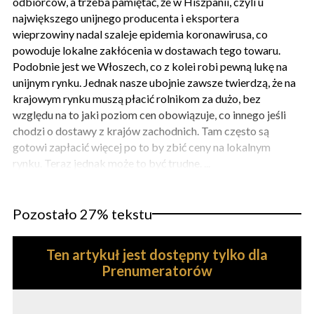
odbiorców, a trzeba pamiętać, że w Hiszpanii, czyli u
największego unijnego producenta i eksportera
wieprzowiny nadal szaleje epidemia koronawirusa, co
powoduje lokalne zakłócenia w dostawach tego towaru.
Podobnie jest we Włoszech, co z kolei robi pewną lukę na
unijnym rynku. Jednak nasze ubojnie zawsze twierdzą, że na
krajowym rynku muszą płacić rolnikom za dużo, bez
względu na to jaki poziom cen obowiązuje, co innego jeśli
chodzi o dostawy z krajów zachodnich. Tam często są
gotowi zapłacić więcej po to by zbić ceny na lokalnym
rynku. Teraz jednak może to być trudne. ...
Pozostało 27% tekstu
Ten artykuł jest dostępny tylko dla
Prenumeratorów