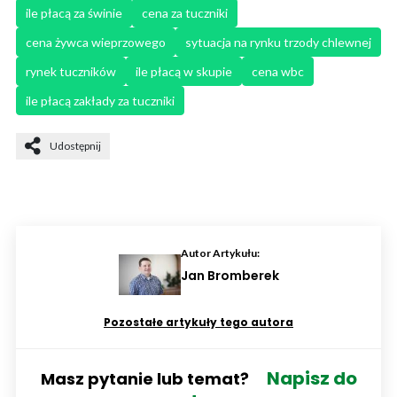
ile płacą za świnie
cena za tuczniki
cena żywca wieprzowego
sytuacja na rynku trzody chlewnej
rynek tuczników
ile płacą w skupie
cena wbc
ile płacą zakłady za tuczniki
Udostępnij
Autor Artykułu:
Jan Bromberek
Pozostałe artykuły tego autora
Napisz do
Masz pytanie lub temat?