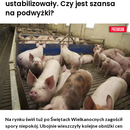
ustabilizowały. Czy jest szansa
na podwyżki?
Na rynku świń tuż po Świętach Wielkanocnych zagościł
spory niepokój. Ubojnie wieszczyły kolejne obniżki cen