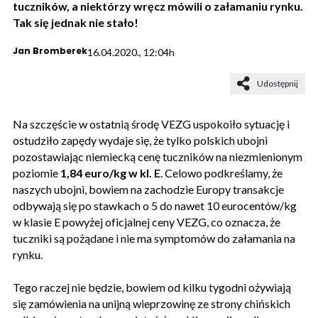
tuczników, a niektórzy wręcz mówili o załamaniu rynku.
Tak się jednak nie stało!
Jan Bromberek
16.04.2020., 12:04h
Udostępnij
Na szczęście w ostatnią środę VEZG uspokoiło sytuację i
ostudziło zapędy wydaje się, że tylko polskich ubojni
pozostawiając niemiecką cenę tuczników na niezmienionym
poziomie
1,84 euro/kg w kl. E
. Celowo podkreślamy, że
naszych ubojni, bowiem na zachodzie Europy transakcje
odbywają się po stawkach o 5 do nawet 10 eurocentów/kg
w klasie E powyżej oficjalnej ceny VEZG, co oznacza, że
tuczniki są pożądane i nie ma symptomów do załamania na
rynku.
Tego raczej nie będzie, bowiem od kilku tygodni ożywiają
się zamówienia na unijną wieprzowinę ze strony chińskich