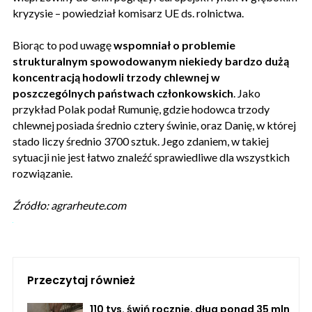
kryzysie – powiedział komisarz UE ds. rolnictwa.
Biorąc to pod uwagę
wspomniał o problemie
strukturalnym spowodowanym niekiedy bardzo dużą
koncentracją hodowli trzody chlewnej w
poszczególnych państwach członkowskich
. Jako
przykład Polak podał Rumunię, gdzie hodowca trzody
chlewnej posiada średnio cztery świnie, oraz Danię, w której
stado liczy średnio 3700 sztuk. Jego zdaniem, w takiej
sytuacji nie jest łatwo znaleźć sprawiedliwe dla wszystkich
rozwiązanie.
Źródło: agrarheute.com
Przeczytaj również
110 tys. świń rocznie, dług ponad 35 mln