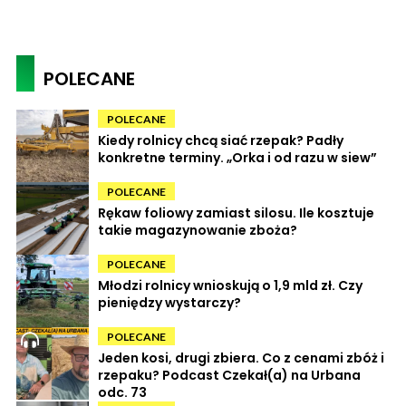
POLECANE
POLECANE
Kiedy rolnicy chcą siać rzepak? Padły
konkretne terminy. „Orka i od razu w siew”
POLECANE
Rękaw foliowy zamiast silosu. Ile kosztuje
takie magazynowanie zboża?
POLECANE
Młodzi rolnicy wnioskują o 1,9 mld zł. Czy
pieniędzy wystarczy?
POLECANE
Jeden kosi, drugi zbiera. Co z cenami zbóż i
rzepaku? Podcast Czekał(a) na Urbana
odc. 73