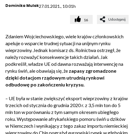
Dominika Mulak
27.01.2021., 10:01h
Udostępnij
16
Zdaniem Wojciechowskiego, wiele krajów członkowskich
apeluje o wsparcie trudnej sytuacji na unijnym rynku
wieprzowiny. Jednak komisarz ds. Rolnictwa ostrzegł, że
należy rozważyć konsekwencje takich działań. Jak
podkreślił, władze UE od dawna rozważają interwencję na
rynku świń, ale obawiają się, że
zapasy zgromadzone
dzięki dotacjom rządowym utrudnią rynkowi
odbudowę po zakończeniu kryzysu.
– UE była w stanie zwiększyć eksport wieprzowiny z krajów
trzecich od stycznia do grudnia 2020 r. z 3,5 mln ton do 5
mln ton w porównaniu z tym samym okresem ubiegłego
roku. Występowanie afrykańskiego pomoru świń u dzików
w Niemczech i wynikający z tego zakaz importu niemieckiej
wieprzowiny do Chin pogrążył europejski rynek w głębokim