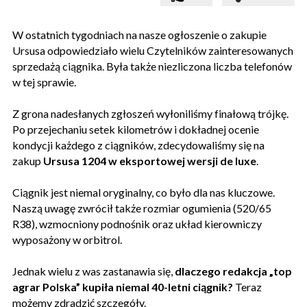
W ostatnich tygodniach na nasze ogłoszenie o zakupie
Ursusa odpowiedziało wielu Czytelników zainteresowanych
sprzedażą ciągnika. Była także niezliczona liczba telefonów
w tej sprawie.
Z grona nadesłanych zgłoszeń wyłoniliśmy finałową trójkę.
Po przejechaniu setek kilometrów i dokładnej ocenie
kondycji każdego z ciągników, zdecydowaliśmy się na
zakup
Ursusa 1204 w eksportowej wersji de luxe
.
Ciągnik jest niemal oryginalny, co było dla nas kluczowe.
Naszą uwagę zwrócił także rozmiar ogumienia (520/65
R38), wzmocniony podnośnik oraz układ kierowniczy
wyposażony w orbitrol.
Jednak wielu z was zastanawia się,
dlaczego redakcja „top
agrar Polska” kupiła niemal 40-letni ciągnik?
Teraz
możemy zdradzić szczegóły.