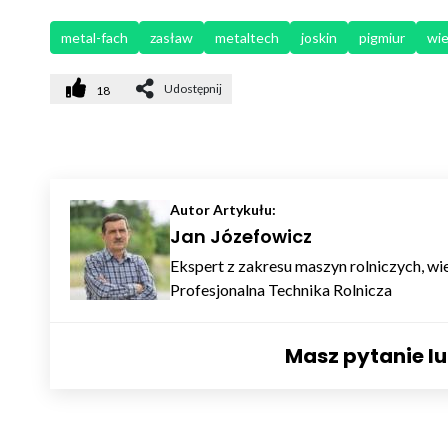
metal-fach
zasław
metaltech
joskin
pigmiur
wie
Udostępnij
18
Autor Artykułu:
Jan Józefowicz
Ekspert z zakresu maszyn rolniczych, wie
Profesjonalna Technika Rolnicza
Masz pytanie l