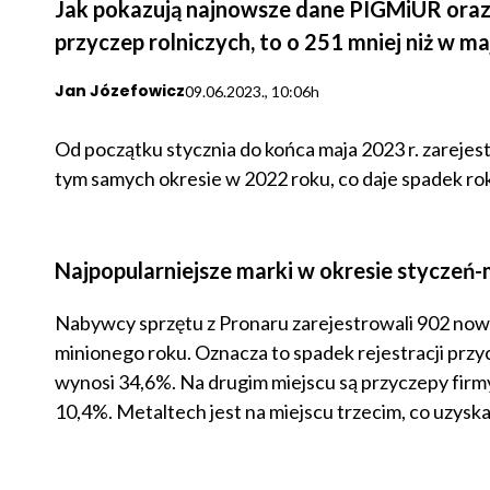
Jak pokazują najnowsze dane PIGMiUR oraz
przyczep rolniczych, to o 251 mniej niż w ma
Jan Józefowicz
09.06.2023., 10:06h
Od początku stycznia do końca maja 2023 r. zareje
tym samych okresie w 2022 roku, co daje spadek rok
Najpopularniejsze marki w okresie styczeń-m
Nabywcy sprzętu z Pronaru zarejestrowali 902 nowy
minionego roku. Oznacza to spadek rejestracji przyc
wynosi 34,6%. Na drugim miejscu są przyczepy firmy
10,4%. Metaltech jest na miejscu trzecim, co uzyska