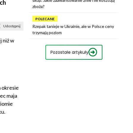
skup. Jakie zaawansowanie żniw i ile kosztują
ch
zboża?
POLECANE
Udostępnij
Rzepak tanieje w Ukrainie, ale w Polsce ceny
trzymają poziom
 niż w
Pozostałe artykuły
 okresie
iec maja
ziomie
ku.