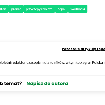
lton
pronar
przyczepy rolnicze
cepik
wodziński
Pozostałe artykuły teg
loletni redaktor czasopism dla rolników, w tym top agrar Polska i
ub temat?
Napisz do autora