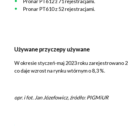
Pronar PT612 z 71 rejestracjami.
Pronar PT610 z 52 rejestracjami.
Używane przyczepy używane
W okresie styczeń-maj 2023 roku zarejestrowano 27
co daje wzrost na rynku wtórnym o 8,3 %.
opr. i fot. Jan Józefowicz, źródło: PIGMiUR