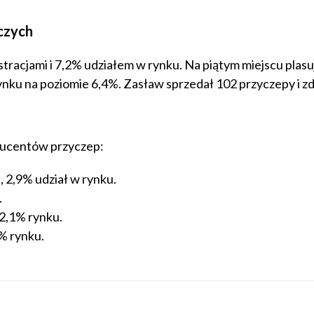
iczych
tracjami i 7,2% udziałem w rynku. Na piątym miejscu plasuj
rynku na poziomie 6,4%. Zasław sprzedał 102 przyczepy i z
oducentów przyczep:
 2,9% udział w rynku.
.
 2,1% rynku.
0% rynku.