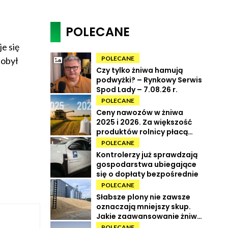
POLECANE
e się
POLECANE
dobył
Czy tylko żniwa hamują
podwyżki? – Rynkowy Serwis
Spod Lady – 7.08.26 r.
POLECANE
Ceny nawozów w żniwa
2025 i 2026. Za większość
produktów rolnicy płacą
więcej
POLECANE
Kontrolerzy już sprawdzają
gospodarstwa ubiegające
się o dopłaty bezpośrednie
POLECANE
Słabsze plony nie zawsze
oznaczają mniejszy skup.
Jakie zaawansowanie żniw i
ile kosztują zboża?
POLECANE