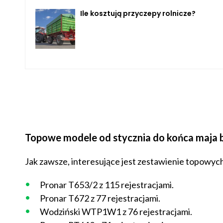
Ile kosztują przyczepy rolnicze?
Topowe modele od stycznia do końca maja b
Jak zawsze, interesujące jest zestawienie topowych
Pronar T653/2 z 115 rejestracjami.
Pronar T672 z 77 rejestracjami.
Wodziński WTP1W1 z 76 rejestracjami.