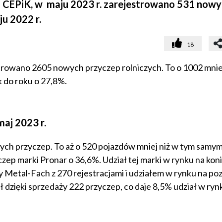
 CEPiK, w maju 2023 r. zarejestrowano 531 nowy
ju 2022 r.
18
strowano 2605 nowych przyczep rolniczych. To o 1002 mniej
 do roku o 27,8%.
aj 2023 r.
ch przyczep. To aż o 520 pojazdów mniej niż w tym samym
zep marki Pronar o 36,6%. Udział tej marki w rynku na kon
 Metal-Fach z 270 rejestracjami i udziałem w rynku na po
ł dzięki sprzedaży 222 przyczep, co daje 8,5% udział w ryn