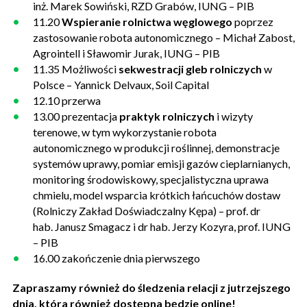
inż. Marek Sowiński, RZD Grabów, IUNG – PIB
11.20
Wspieranie rolnictwa węglowego
poprzez
zastosowanie robota autonomicznego – Michał Zabost,
Agrointell i Sławomir Jurak, IUNG – PIB
11.35 Możliwości
sekwestracji gleb rolniczych
w
Polsce – Yannick Delvaux, Soil Capital
12.10 przerwa
13.00 prezentacja
praktyk rolniczych
i wizyty
terenowe, w tym wykorzystanie robota
autonomicznego w produkcji roślinnej, demonstracje
systemów uprawy, pomiar emisji gazów cieplarnianych,
monitoring środowiskowy, specjalistyczna uprawa
chmielu, model wsparcia krótkich łańcuchów dostaw
(Rolniczy Zakład Doświadczalny Kępa) – prof. dr
hab. Janusz Smagacz i dr hab. Jerzy Kozyra, prof. IUNG
– PIB
16.00 zakończenie dnia pierwszego
Zapraszamy również do śledzenia relacji z jutrzejszego
dnia, która również dostępna będzie online!