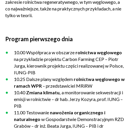
zakresie rolnictwa regeneratywnego, w tym węglowego, a
co najważniejsze, także na praktycznych przykładach, a nie
tylko w teorii.
Program pierwszego dnia
10.00 Współpraca w obszarze
rolnictwa węglowego
na przykładzie projektu Carbon Farming CEP – Piotr
Jurga, kierownik projektu części realizowanej w Polsce,
IUNG-PIB
10.25 Dalsze plany względem
rolnictwa węglowego w
ramach WPR
– przedstawiciel MRiRW
10.40
Zmiana klimatu,
a monitorowanie sekwestracji i
emisji w rolnictwie – dr hab. Jerzy Kozyra, prof. IUNG –
PIB
11.00 Testowanie
nawożenia organicznego i
naturalnego
w Gospodarstwie Demonstracyjnym RZD
Grabów – dr inż. Beata Jurga, IUNG – PIB i dr