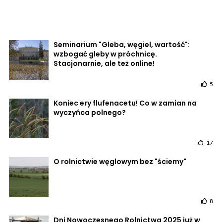
Seminarium "Gleba, węgiel, wartość":
wzbogać gleby w próchnicę.
Stacjonarnie, ale też online!
5
Koniec ery flufenacetu! Co w zamian na
wyczyńca polnego?
17
O rolnictwie węglowym bez "ściemy"
8
Dni Nowoczesnego Rolnictwa 2025 już w