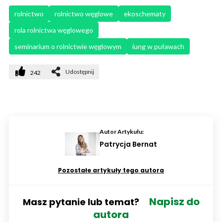
rolnictwo
rolnictwo węglowe
ekoschematy
rola rolnictwa węglowego
seminarium o rolnictwie węglowym
iung w puławach
Udostępnij
242
Autor Artykułu:
Patrycja Bernat
Pozostałe artykuły tego autora
Napisz do
Masz pytanie lub temat?
autora