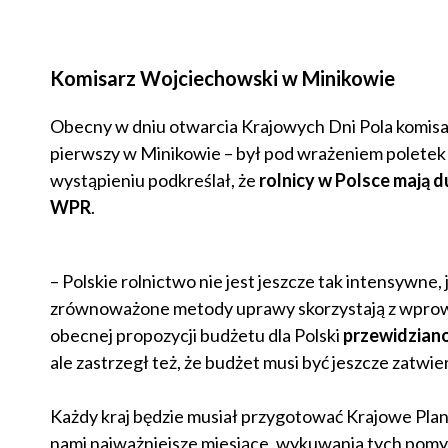
Komisarz Wojciechowski w Minikowie
Obecny w dniu otwarcia Krajowych Dni Pola komisar
pierwszy w Minikowie – był pod wrażeniem poletek
wystąpieniu podkreślał, że
rolnicy w Polsce mają d
WPR
.
– Polskie rolnictwo nie jest jeszcze tak intensywne, 
zrównoważone metody uprawy skorzystają z wprowa
obecnej propozycji budżetu dla Polski
przewidziano
ale zastrzegł też, że budżet musi być jeszcze zatw
Każdy kraj będzie musiał przygotować Krajowe Plan
nami najważniejsze miesiące, wykuwania tych pomysł