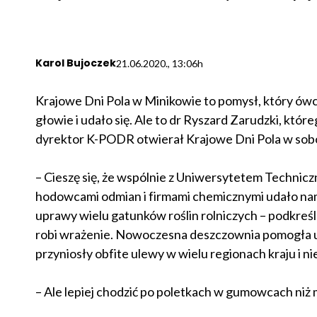
Karol Bujoczek
21.06.2020., 13:06h
Krajowe Dni Pola w Minikowie to pomysł, który ów
głowie i udało się. Ale to dr Ryszard Zarudzki, któr
dyrektor K-PODR otwierał Krajowe Dni Pola w sob
– Cieszę się, że wspólnie z Uniwersytetem Techni
hodowcami odmian i firmami chemicznymi udało nam 
uprawy wielu gatunków roślin rolniczych – podkreś
robi wrażenie. Nowoczesna deszczownia pomogła uz
przyniosły obfite ulewy w wielu regionach kraju i ni
– Ale lepiej chodzić po poletkach w gumowcach niż m