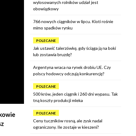
wylosowanych rolników udział jest
obowiązkowy
766 nowych ciągników w lipcu. Kioti rośnie
mimo spadków rynku
POLECANE
Jak ustawić talerzówkę, gdy ściąga ją na boki
lub zostawia bruzdę?
Argentyna wraca na rynek drobiu UE. Czy
polscy hodowcy odczują konkurencję?
POLECANE
500 krów, jeden ciągnik i 260 dni wypasu. Tak
tną koszty produkcji mleka
POLECANE
kowie
Ceny tuczników rosną, ale zysk nadal
sz
ograniczony. Ile zostaje w kieszeni?