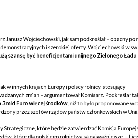
z Janusz Wojciechowski, jak sam podkreślał – obecny po 
 demonstracyjnych i szerokiej oferty. Wojciechowski w s
użą szansę być beneficjentami unijnego Zielonego Ładu 
jak w innych krajach Europy i polscy rolnicy, stosujący
dzanych zmian – argumentował Komisarz. Podkreślał tak
 3 mld Euro więcej środków
, niż to było proponowane wcz
ierdzony przez szefów rządów państw członkowskich w Unii
y Strategiczne, które będzie zatwierdzać Komisja Europej
ów, które dla polskiego rolnictwa są najważniejsze. – Lic