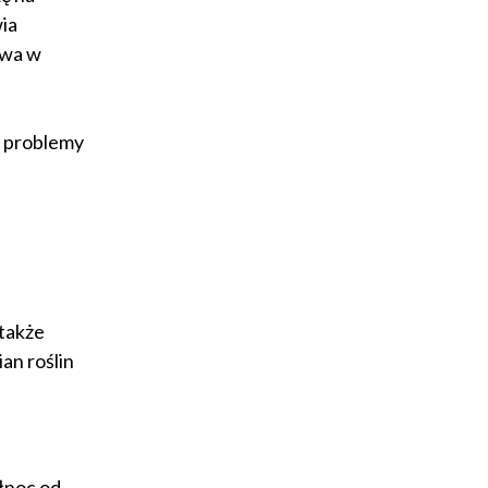
wysokie koszty
ia
twa w
e problemy
 także
an roślin
łnoc od