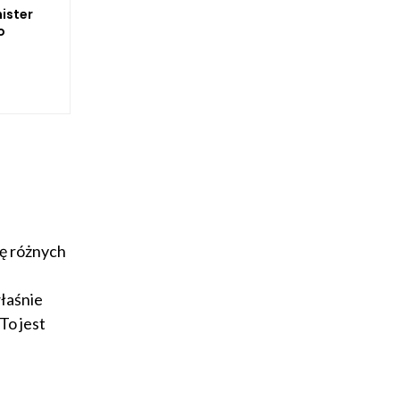
nister
o
kę różnych
łaśnie
To jest