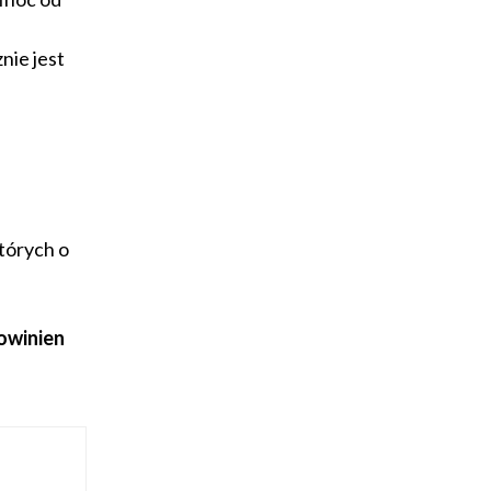
nie jest
których o
owinien