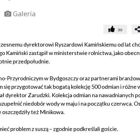
Galeria
30
czesnemu dyrektorowi Ryszardowi Kamińskiemu od lat cho
ego Kamiński zastąpił w ministerstwie rolnictwa, jako obecn
otnie przedpołudnie.
czno-Przyrodniczym w Bydgoszczy oraz partnerami branżow
się przygotować tak bogatą kolekcję 500 odmian i różne 
lał dyrektor Zarudzki. Kolekcja odmian na nawadnianych p
upełnić niedobór wody w maju i na początku czerwca. Os
e oszczędziły też Minikowa.
ieć problem z suszą – zgodnie podkreślali goście.