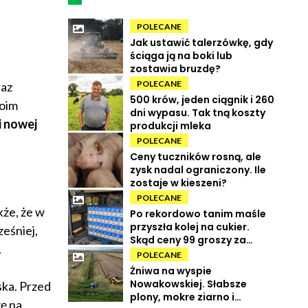
POLECANE
Jak ustawić talerzówkę, gdy
ściąga ją na boki lub
zostawia bruzdę?
POLECANE
raz
500 krów, jeden ciągnik i 260
woim
dni wypasu. Tak tną koszty
i nowej
produkcji mleka
POLECANE
Ceny tuczników rosną, ale
zysk nadal ograniczony. Ile
zostaje w kieszeni?
POLECANE
że, że w
Po rekordowo tanim maśle
przyszła kolej na cukier.
eśniej,
Skąd ceny 99 groszy za
.
kilogram?
POLECANE
Żniwa na wyspie
Nowakowskiej. Słabsze
ska. Przed
plony, mokre ziarno i
zę na