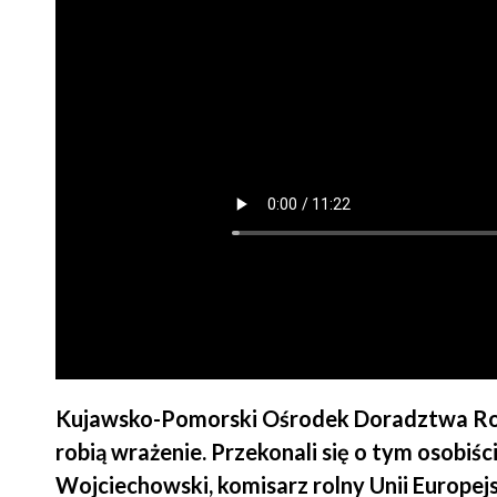
Kujawsko-Pomorski Ośrodek Doradztwa Roln
robią wrażenie. Przekonali się o tym osobiście
Wojciechowski, komisarz rolny Unii Europejs