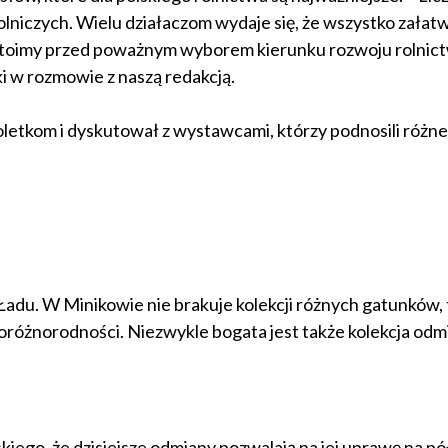
olniczych. Wielu działaczom wydaje się, że wszystko załatw
my stoimy przed poważnym wyborem kierunku rozwoju rolnic
ki w rozmowie z naszą redakcją.
oletkom i dyskutował z wystawcami, którzy podnosili różn
adu. W Minikowie nie brakuje kolekcji różnych gatunków,
różnorodności. Niezwykle bogata jest także kolekcja odmi
go, że dzisiejsze odmiany pozwalają na jej uprawę na pó