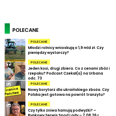
POLECANE
POLECANE
Młodzi rolnicy wnioskują o 1,9 mld zł. Czy
pieniędzy wystarczy?
POLECANE
Jeden kosi, drugi zbiera. Co z cenami zbóż i
rzepaku? Podcast Czekał(a) na Urbana
odc. 73
POLECANE
Nowy korytarz dla ukraińskiego zboża. Czy
Polska jest gotowa na powrót tranzytu?
POLECANE
Czy tylko żniwa hamują podwyżki? –
Rynkowy Serwis Spod Lady – 7.08.26 r.