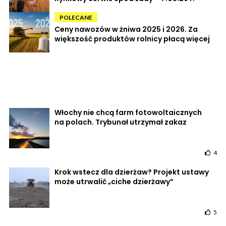
POLECANE
Ceny nawozów w żniwa 2025 i 2026. Za
większość produktów rolnicy płacą więcej
Włochy nie chcą farm fotowoltaicznych
na polach. Trybunał utrzymał zakaz
4
Krok wstecz dla dzierżaw? Projekt ustawy
może utrwalić „ciche dzierżawy”
5