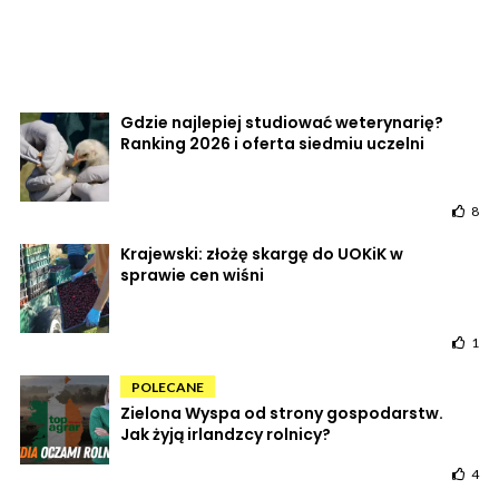
Gdzie najlepiej studiować weterynarię?
Ranking 2026 i oferta siedmiu uczelni
8
Krajewski: złożę skargę do UOKiK w
sprawie cen wiśni
1
POLECANE
Zielona Wyspa od strony gospodarstw.
Jak żyją irlandzcy rolnicy?
4