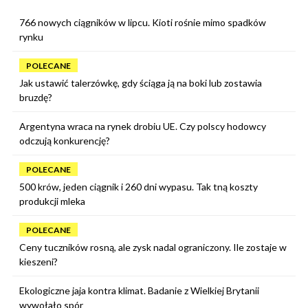
766 nowych ciągników w lipcu. Kioti rośnie mimo spadków
rynku
POLECANE
Jak ustawić talerzówkę, gdy ściąga ją na boki lub zostawia
bruzdę?
Argentyna wraca na rynek drobiu UE. Czy polscy hodowcy
odczują konkurencję?
POLECANE
500 krów, jeden ciągnik i 260 dni wypasu. Tak tną koszty
produkcji mleka
POLECANE
Ceny tuczników rosną, ale zysk nadal ograniczony. Ile zostaje w
kieszeni?
Ekologiczne jaja kontra klimat. Badanie z Wielkiej Brytanii
wywołało spór