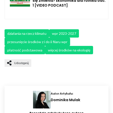
się zmienia? Ekonomika dla rolnika odc.
1 [VIDEO PODCAST]
działania na rzecz klimatu
wpr 2023-2027
przesunięcie środków z i do ii filaru wpr
płatność podstawowa
więcej środków na ekologię
Udostępnij
Autor Artykułu:
Dominika Mulak