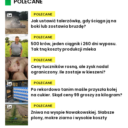
POLECANE
POLECANE
Jak ustawić talerzówkę, gdy ściąga ją na
boki lub zostawia bruzdę?
POLECANE
500 krów, jeden ciągnik i 260 dni wypasu.
Tak tną koszty produkcji mleka
POLECANE
Ceny tuczników rosną, ale zysk nadal
ograniczony. Ile zostaje w kieszeni?
POLECANE
Po rekordowo tanim maśle przyszła kolej
na cukier. Skąd ceny 99 groszy za kilogram?
POLECANE
Żniwa na wyspie Nowakowskiej. Słabsze
plony, mokre ziarno i wysokie koszty