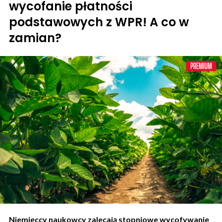
wycofanie płatności
podstawowych z WPR! A co w
zamian?
Niemieccy naukowcy zalecają stopniowe wycofywanie