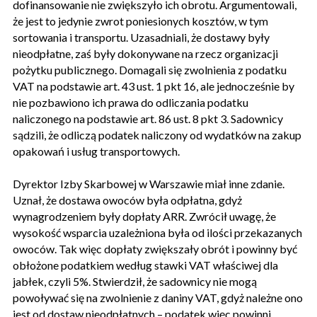
dofinansowanie nie zwiększyło ich obrotu. Argumentowali,
że jest to jedynie zwrot poniesionych kosztów, w tym
sortowania i transportu. Uzasadniali, że dostawy były
nieodpłatne, zaś były dokonywane na rzecz organizacji
pożytku publicznego. Domagali się zwolnienia z podatku
VAT na podstawie art. 43 ust. 1 pkt 16, ale jednocześnie by
nie pozbawiono ich prawa do odliczania podatku
naliczonego na podstawie art. 86 ust. 8 pkt 3. Sadownicy
sądzili, że odliczą podatek naliczony od wydatków na zakup
opakowań i usług transportowych.
Dyrektor Izby Skarbowej w Warszawie miał inne zdanie.
Uznał, że dostawa owoców była odpłatna, gdyż
wynagrodzeniem były dopłaty ARR. Zwrócił uwagę, że
wysokość wsparcia uzależniona była od ilości przekazanych
owoców. Tak więc dopłaty zwiększały obrót i powinny być
obłożone podatkiem według stawki VAT właściwej dla
jabłek, czyli 5%. Stwierdził, że sadownicy nie mogą
powoływać się na zwolnienie z daniny VAT, gdyż należne ono
jest od dostaw nieodpłatnych – podatek więc powinni