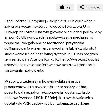
Udostępnij
46
Rząd Federacji Rosyjskiej 7 sierpnia 2014 r. wprowadził
zakaz przywozu niektórych owoców i warzyw z Unii
Europejskiej. Stracili na tym głównie producenci jabłek. Aby
im pomóc UE wprowadziła nadzwyczajne mechanizmy
wsparcia. Polegały one na możliwości przyznania
dofinansowania w zamian za wycofanie jabłek z obrotu i
skierowanie ich do bezpłatnej dystrybucji. U nas program
ten realizowała Agencja Rynku Rolnego. Wysokość dopłat
uzależniona była od ilości owoców, kosztów transportu,
sortowania i pakowania.
W spór z urzędem skarbowym wdała się grupa
producentów, która wycofała ze sprzedaży jabłka,
posortowała je, zakonfekcjonowała i dostarczyła do
banków żywności i PCK. Później skierowała wniosek o
dopłaty do ARR. Sadownicy byli zdania, że uzyskane