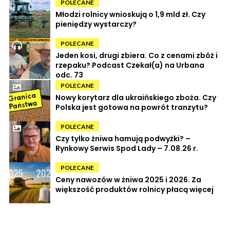
POLECANE
Młodzi rolnicy wnioskują o 1,9 mld zł. Czy
pieniędzy wystarczy?
POLECANE
Jeden kosi, drugi zbiera. Co z cenami zbóż i
rzepaku? Podcast Czekał(a) na Urbana
odc. 73
POLECANE
Nowy korytarz dla ukraińskiego zboża. Czy
Polska jest gotowa na powrót tranzytu?
POLECANE
Czy tylko żniwa hamują podwyżki? –
Rynkowy Serwis Spod Lady – 7.08.26 r.
POLECANE
Ceny nawozów w żniwa 2025 i 2026. Za
większość produktów rolnicy płacą więcej