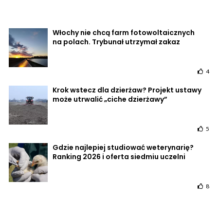
Włochy nie chcą farm fotowoltaicznych
na polach. Trybunał utrzymał zakaz
4
Krok wstecz dla dzierżaw? Projekt ustawy
może utrwalić „ciche dzierżawy”
5
Gdzie najlepiej studiować weterynarię?
Ranking 2026 i oferta siedmiu uczelni
8