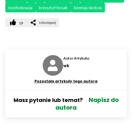
konfederacja
krzysztof bosak
komisja śledcza
Udostępnij
19
Autor Artykułu:
wk
Pozostałe artykuły tego autora
Napisz do
Masz pytanie lub temat?
autora