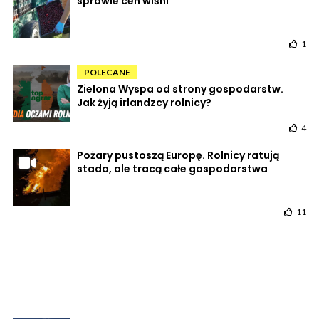
sprawie cen wiśni
1
POLECANE
Zielona Wyspa od strony gospodarstw.
Jak żyją irlandzcy rolnicy?
4
Pożary pustoszą Europę. Rolnicy ratują
stada, ale tracą całe gospodarstwa
11