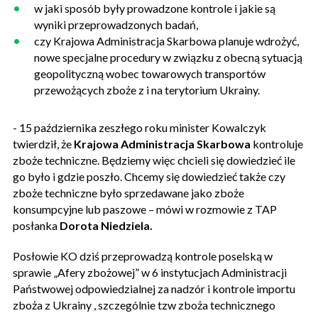
w jaki sposób były prowadzone kontrole i jakie są
wyniki przeprowadzonych badań,
czy Krajowa Administracja Skarbowa planuje wdrożyć,
nowe specjalne procedury w związku z obecną sytuacją
geopolityczną wobec towarowych transportów
przewożących zboże z i na terytorium Ukrainy.
- 15 października zeszłego roku minister Kowalczyk
twierdził, że
Krajowa Administracja Skarbowa
kontroluje
zboże techniczne. Będziemy więc chcieli się dowiedzieć ile
go było i gdzie poszło. Chcemy się dowiedzieć także czy
zboże techniczne było sprzedawane jako zboże
konsumpcyjne lub paszowe – mówi w rozmowie z TAP
posłanka
Dorota Niedziela.
Posłowie KO dziś przeprowadzą kontrole poselską w
sprawie „Afery zbożowej” w 6 instytucjach Administracji
Państwowej odpowiedzialnej za nadzór i kontrole importu
zboża z Ukrainy , szczególnie tzw zboża technicznego