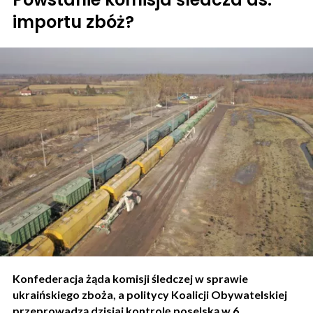
importu zbóż?
Konfederacja żąda komisji śledczej w sprawie
ukraińskiego zboża, a politycy Koalicji Obywatelskiej
przeprowadzą dzisiaj kontrolę poselską w 6