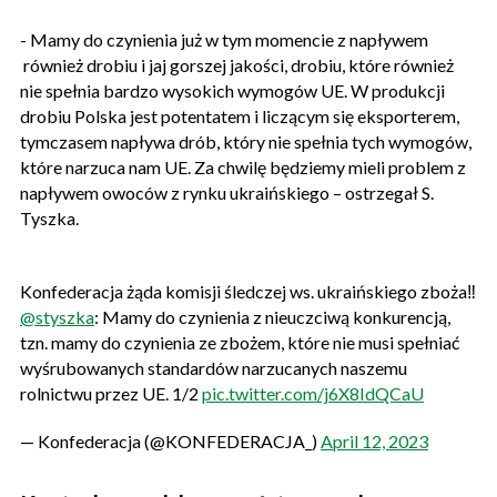
- Mamy do czynienia już w tym momencie z napływem
również drobiu i jaj gorszej jakości, drobiu, które również
nie spełnia bardzo wysokich wymogów UE. W produkcji
drobiu Polska jest potentatem i liczącym się eksporterem,
tymczasem napływa drób, który nie spełnia tych wymogów,
które narzuca nam UE. Za chwilę będziemy mieli problem z
napływem owoców z rynku ukraińskiego – ostrzegał S.
Tyszka.
Konfederacja żąda komisji śledczej ws. ukraińskiego zboża‼️
@styszka
: Mamy do czynienia z nieuczciwą konkurencją,
tzn. mamy do czynienia ze zbożem, które nie musi spełniać
wyśrubowanych standardów narzucanych naszemu
rolnictwu przez UE. 1/2
pic.twitter.com/j6X8IdQCaU
— Konfederacja (@KONFEDERACJA_)
April 12, 2023