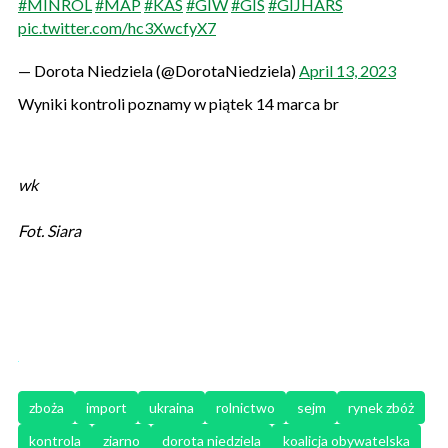
#MINROL
#MAP
#KAS
#GIW
#GIS
#GIJHARS
pic.twitter.com/hc3XwcfyX7
— Dorota Niedziela (@DorotaNiedziela)
April 13, 2023
Wyniki kontroli poznamy w piątek 14 marca br
wk
Fot. Siara
zboża
import
ukraina
rolnictwo
sejm
rynek zbóż
kontrola
ziarno
dorota niedziela
koalicja obywatelska