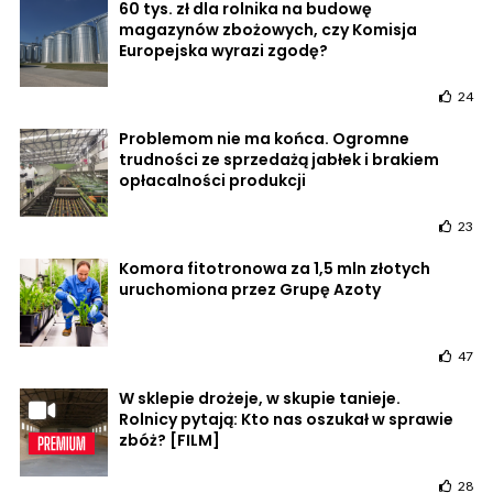
60 tys. zł dla rolnika na budowę
magazynów zbożowych, czy Komisja
Europejska wyrazi zgodę?
24
Problemom nie ma końca. Ogromne
trudności ze sprzedażą jabłek i brakiem
opłacalności produkcji
23
Komora fitotronowa za 1,5 mln złotych
uruchomiona przez Grupę Azoty
47
W sklepie drożeje, w skupie tanieje.
Rolnicy pytają: Kto nas oszukał w sprawie
zbóż? [FILM]
28