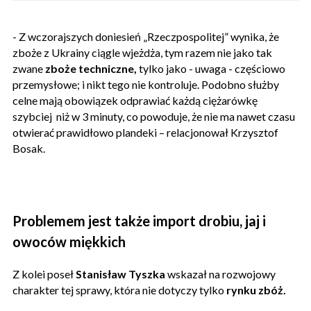
- Z wczorajszych doniesień „Rzeczpospolitej” wynika, że
zboże z Ukrainy ciągle wjeżdża, tym razem nie jako tak
zwane
zboże techniczne,
tylko jako - uwaga - częściowo
przemysłowe; i nikt tego nie kontroluje. Podobno służby
celne mają obowiązek odprawiać każdą ciężarówkę
szybciej niż w 3 minuty, co powoduje, że nie ma nawet czasu
otwierać prawidłowo plandeki – relacjonował Krzysztof
Bosak.
Problemem jest także import drobiu, jaj i
owoców miękkich
Z kolei poseł
Stanisław Tyszka
wskazał na rozwojowy
charakter tej sprawy, która nie dotyczy tylko
rynku zbóż.