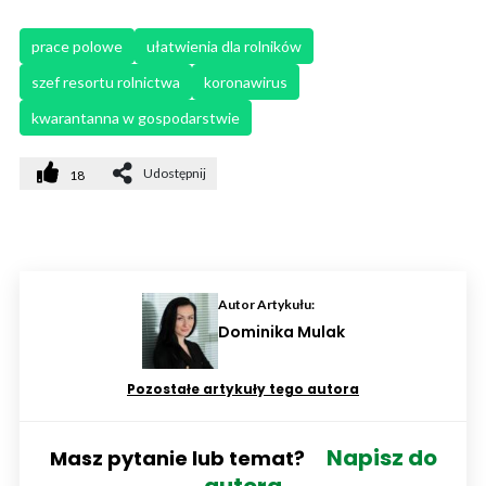
prace polowe
ułatwienia dla rolników
szef resortu rolnictwa
koronawirus
kwarantanna w gospodarstwie
Udostępnij
18
Autor Artykułu:
Dominika Mulak
Pozostałe artykuły tego autora
Napisz do
Masz pytanie lub temat?