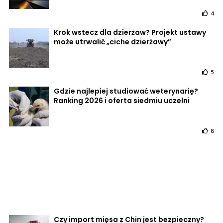
4
Krok wstecz dla dzierżaw? Projekt ustawy
może utrwalić „ciche dzierżawy”
5
Gdzie najlepiej studiować weterynarię?
Ranking 2026 i oferta siedmiu uczelni
8
Czy import mięsa z Chin jest bezpieczny?