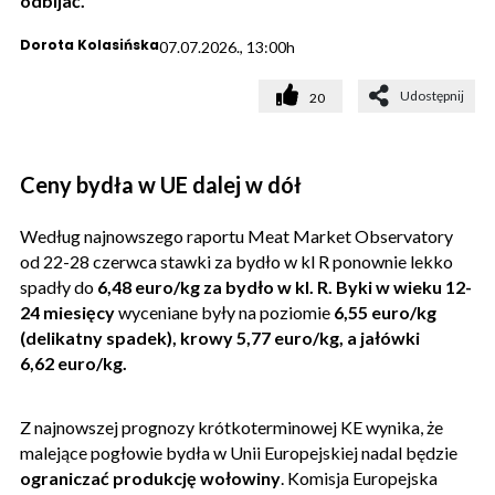
odbijać.
Dorota Kolasińska
07.07.2026., 13:00h
Udostępnij
20
Ceny bydła w UE dalej w dół
Według najnowszego raportu Meat Market Observatory
od 22-28 czerwca stawki za bydło w kl R ponownie lekko
spadły do
6,48 euro/kg za bydło w kl. R. Byki w wieku 12-
24 miesięcy
wyceniane były na poziomie
6,55 euro/kg
(delikatny spadek), krowy 5,77 euro/kg, a jałówki
6,62 euro/kg.
Z najnowszej prognozy krótkoterminowej KE wynika, że ​
malejące pogłowie bydła w Unii Europejskiej nadal będzie
ograniczać produkcję wołowiny
. Komisja Europejska