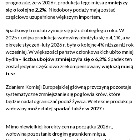
prognozuje, że w 2026 r. produkcja tego mięsa
zmniejszy
się o kolejne 2,2%.
Niedobory podaży mają zostać
częściowo uzupełnione większym importem.
Spadkowy trend utrzymuje się już od ubiegłego roku. W
2025 r. unijna produkcja wołowiny obniżyła się o
4,1%
, a w
okresie styczeń–luty 2026 r. była o kolejne 4% niższa niż rok
wcześniej. W większości państw członkowskich ubito mniej
bydła –
liczba ubojów zmniejszyła się o 6,2%
. Spadek ten
został jedynie częściowo zrekompensowany
większą masą
tusz.
Zdaniem Komisji Europejskiej główną przyczyną pozostaje
systematyczne zmniejszanie się pogłowia krów, które
będzie nadal ograniczać podaż żywca. W efekcie produkcja
wołowiny
może dalej spadać także w 2027 r.
Mimo niewielkiej korekty cen na początku 2026 r.,
wołowina pozostanie drogim gatunkiem mięsa.