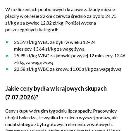
W rozliczeniach poubojowych krajowe zakłady mięsne
płaciły w okresie 22-28 czerwca średnio za bydło 24,75
zł/kg a za żywiec 12,82 zł/kg. Poniżej wycena
poszczególnych kategorii:
25,59 zł/kg WBC za byki w wieku 12–24
miesięcy, 13,64 zł/kg za wagę żywą
25,98 zł/kg WBC za jałówki powyżej 12 miesięcy, 13,46
zł/kg za wagę żywą
22,58 zł/kg WBC za krowy, 11,00 zł/kg za wagę żywą
Jakie ceny bydła w krajowych skupach
(7.07.2026)?
Ceny skupu w drugim tygodniu lipca spadły. Pracownicy
ubojni twierdzą, że wynika to z nieco wyższej podaży, ale
nadal słabego zbytu gotowych elementów wołowych.
Przyczyna w okresie letnim zawsze jest taka sama. W tym