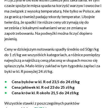
czasie spożycie mięsa spada na korzyść warzyw i owoców i
ma związek z wysoką temperaturą. Nie tylko w Polsce, ale
za granicą również padają rekordy temperatur. Ubojnie
twierdzą, że spadki i te niższe ceny utrzymają się do
września z lokalnymi wahaniami wraz ze zmianą w
zapotrzebowaniu. Na podwyżki można liczyć dopiero
jesienią.
Ceny w dzisiejszym notowaniu spadły średnio od 50gr/kg
do 1 zł/kg we wszystkich kategoriach, a różnice pomiędzy
najwyższą a najniższą ceną płaconą w skupach mocno się
spłaszczyła. Mało który zakład w tym tygodniu zapłaci za
byki w kl. R powyżej 24 zł/kg.
Cena byków w kl. R od 23,5 do 24 zł/kg
Cena jałówek kl. R od 23 do 25 zł/kg
​Cena krów kl. R około 21,5 do 24 zł/kg
Wszystkie stawki z poszczególnych punktów