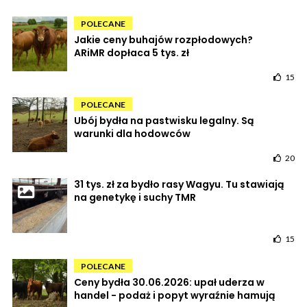
POLECANE
Jakie ceny buhajów rozpłodowych?
ARiMR dopłaca 5 tys. zł
15
POLECANE
Ubój bydła na pastwisku legalny. Są
warunki dla hodowców
20
31 tys. zł za bydło rasy Wagyu. Tu stawiają
na genetykę i suchy TMR
15
POLECANE
Ceny bydła 30.06.2026: upał uderza w
handel - podaż i popyt wyraźnie hamują