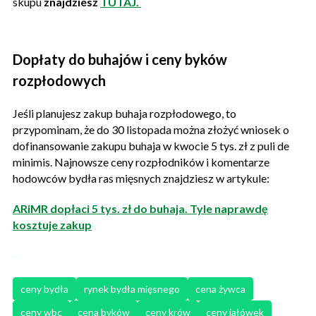
skupu
znajdziesz
TUTAJ.
Dopłaty do buhajów i ceny byków
rozpłodowych
Jeśli planujesz zakup buhaja rozpłodowego, to
przypominam, że do 30 listopada można złożyć wniosek o
dofinansowanie zakupu buhaja w kwocie 5 tys. zł z puli de
minimis. Najnowsze ceny rozpłodników i komentarze
hodowców bydła ras mięsnych znajdziesz w artykule:
ARiMR dopłaci 5 tys. zł do buhaja. Tyle naprawdę
kosztuje zakup
ceny bydła
rynek bydła mięsnego
cena żywca
ceny wbc
cena byków
ceny krów
ceny jałówek