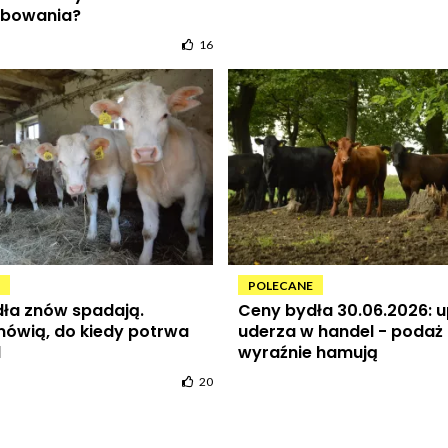
ebowania?
16
POLECANE
ła znów spadają.
Ceny bydła 30.06.2026: u
mówią, do kiedy potrwa
uderza w handel - podaż 
d
wyraźnie hamują
20