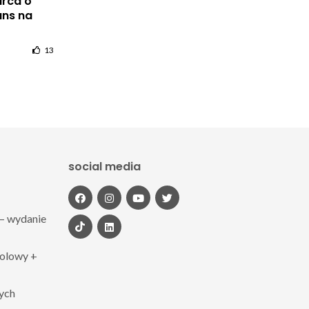
arca o
ans na
13
social media
– wydanie
polowy +
zych