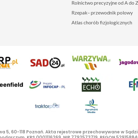
Rolnictwo precyzyjne od A do 
Rzepak– przewodnik polowy
Atlas chorób fizjologicznych
lowa 5, 60-118 Poznań. Akta rejestrowe przechowywane w Sąd
spodarczym, KRS 0001116269, NIP 7792573719, REGON 529158846