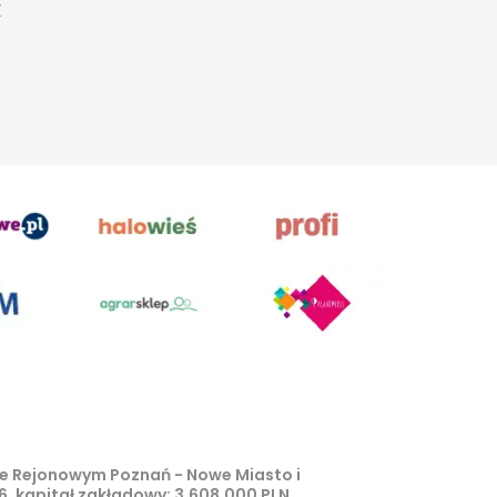
Z
zie Rejonowym Poznań - Nowe Miasto i
, kapitał zakładowy: 3.608.000 PLN.