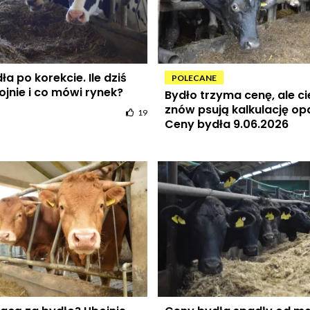
a po korekcie. Ile dziś
POLECANE
ojnie i co mówi rynek?
Bydło trzyma cenę, ale ci
znów psują kalkulację op
19
Ceny bydła 9.06.2026