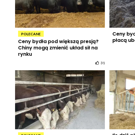
Ceny bydł
POLECANE
płacą ub
Ceny bydła pod większą presją?
Chiny mogą zmienić układ sił na
rynku
31