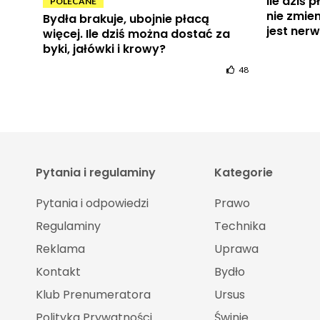
Ile dziś 
POLECANE
nie zmien
Bydła brakuje, ubojnie płacą
jest ner
więcej. Ile dziś można dostać za
byki, jałówki i krowy?
48
Pytania i regulaminy
Kategorie
Pytania i odpowiedzi
Prawo
Regulaminy
Technika
Reklama
Uprawa
Kontakt
Bydło
Klub Prenumeratora
Ursus
Polityka Prywatności
Świnie