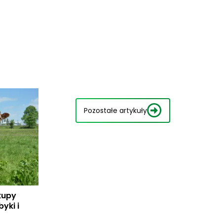
Pozostałe artykuły
kupy
yki i