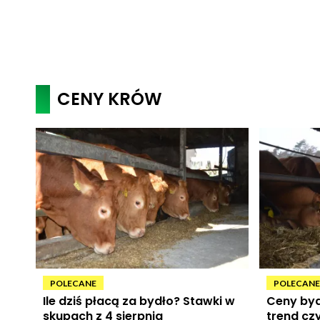
CENY KRÓW
POLECANE
POLECANE
Ile dziś płacą za bydło? Stawki w
Ceny byd
skupach z 4 sierpnia
trend cz