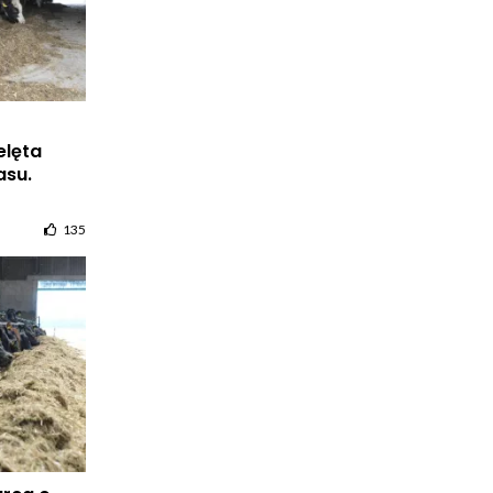
elęta
asu.
135