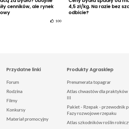
płacą za bydło? Ubojnie
Ceny bydła spadły od m
iły cenników, ale rynek
4,5 zł/kg. Na razie bez sz
wowy
odbicie?
100
Przydatne linki
Produkty Agrasklep
Forum
Prenumerata topagrar
Rodzina
Atlas chwastów dla praktyków 
III
Filmy
Pakiet - Rzepak - przewodnik 
Konkursy
Fazy rozwojowe rzepaku
Materiał promocyjny
Atlas szkodników roślin rolnic