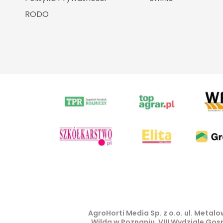
RODO
AgroHorti Media Sp. z o.o. ul. Meta
Wilda w Poznaniu, VIII Wydziale Go