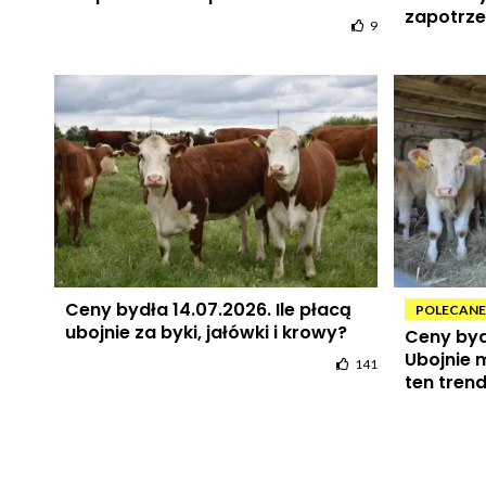
zapotrz
9
Ceny bydła 14.07.2026. Ile płacą
POLECANE
ubojnie za byki, jałówki i krowy?
Ceny byd
Ubojnie 
141
ten tren