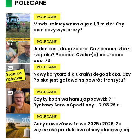
POLECANE
POLECANE
Młodzi rolnicy wnioskują o 1,9 mld zł. Czy
pieniędzy wystarczy?
POLECANE
Jeden kosi, drugi zbiera. Co z cenami zbóż i
rzepaku? Podcast Czekał(a) na Urbana
odc. 73
POLECANE
Nowy korytarz dla ukraińskiego zboża. Czy
Polska jest gotowa na powrót tranzytu?
POLECANE
Czy tylko żniwa hamują podwyżki? –
Rynkowy Serwis Spod Lady – 7.08.26 r.
POLECANE
Ceny nawozów w żniwa 2025 i 2026. Za
większość produktów rolnicy płacą więcej