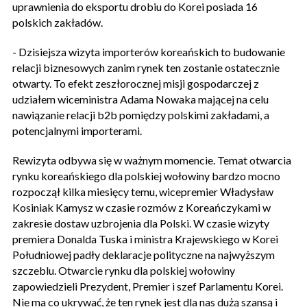
uprawnienia do eksportu drobiu do Korei posiada 16
polskich zakładów.
- Dzisiejsza wizyta importerów koreańskich to budowanie
relacji biznesowych zanim rynek ten zostanie ostatecznie
otwarty. To efekt zeszłorocznej misji gospodarczej z
udziałem wiceministra Adama Nowaka mającej na celu
nawiązanie relacji b2b pomiędzy polskimi zakładami, a
potencjalnymi importerami.
Rewizyta odbywa się w ważnym momencie. Temat otwarcia
rynku koreańskiego dla polskiej wołowiny bardzo mocno
rozpoczął kilka miesięcy temu, wicepremier Władysław
Kosiniak Kamysz w czasie rozmów z Koreańczykami w
zakresie dostaw uzbrojenia dla Polski. W czasie wizyty
premiera Donalda Tuska i ministra Krajewskiego w Korei
Południowej padły deklaracje polityczne na najwyższym
szczeblu. Otwarcie rynku dla polskiej wołowiny
zapowiedzieli Prezydent, Premier i szef Parlamentu Korei.
Nie ma co ukrywać, że ten rynek jest dla nas dużą szansą i