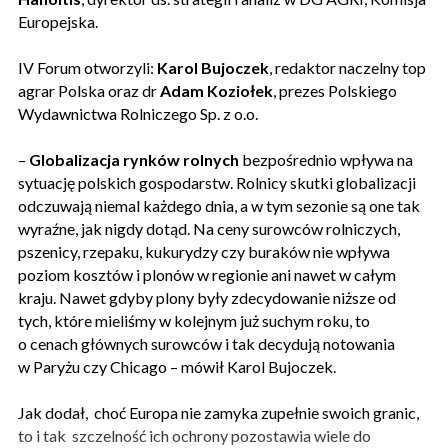
Europejska.
IV Forum otworzyli:
Karol Bujoczek
, redaktor naczelny top
agrar Polska oraz dr
Adam Koziołek
, prezes Polskiego
Wydawnictwa Rolniczego Sp. z o.o.
–
Globalizacja rynków rolnych
bezpośrednio wpływa na
sytuację polskich gospodarstw. Rolnicy skutki globalizacji
odczuwają niemal każdego dnia, a w tym sezonie są one tak
wyraźne, jak nigdy dotąd. Na ceny surowców rolniczych,
pszenicy, rzepaku, kukurydzy czy buraków nie wpływa
poziom kosztów i plonów w regionie ani nawet w całym
kraju. Nawet gdyby plony były zdecydowanie niższe od
tych, które mieliśmy w kolejnym już suchym roku, to
o cenach głównych surowców i tak decydują notowania
w Paryżu czy Chicago – mówił Karol Bujoczek.
Jak dodał, choć Europa nie zamyka zupełnie swoich granic,
to i tak szczelność ich ochrony pozostawia wiele do