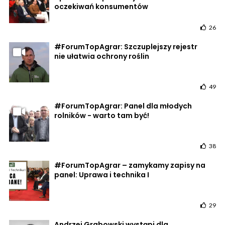
oczekiwań konsumentów
26
#ForumTopAgrar: Szczuplejszy rejestr
nie ułatwia ochrony roślin
49
#ForumTopAgrar: Panel dla młodych
rolników - warto tam być!
38
#ForumTopAgrar – zamykamy zapisy na
panel: Uprawa i technika I
29
Andrzej Grabowski wystąpi dla