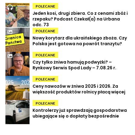
POLECANE
Jeden kosi, drugi zbiera. Co z cenami zbóż i
rzepaku? Podcast Czekał(a) na Urbana
odc. 73
POLECANE
Nowy korytarz dla ukraińskiego zboża. Czy
Polska jest gotowa na powrót tranzytu?
POLECANE
Czy tylko żniwa hamują podwyżki? –
Rynkowy Serwis Spod Lady – 7.08.26 r.
POLECANE
Ceny nawozów w żniwa 2025 i 2026. Za
większość produktów rolnicy płacą więcej
POLECANE
Kontrolerzy już sprawdzają gospodarstwa
ubiegające się o dopłaty bezpośrednie