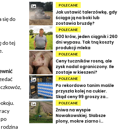
POLECANE
Jak ustawić talerzówkę, gdy
ściąga ją na boki lub
 się do
zostawia bruzdę?
POLECANE
500 krów, jeden ciągnik i 260
dni wypasu. Tak tną koszty
 do tej
produkcji mleka
e.
POLECANE
Ceny tuczników rosną, ale
zysk nadal ograniczony. Ile
ewnić
zostaje w kieszeni?
zedać
POLECANE
Po rekordowo tanim maśle
eczkowóz,
przyszła kolej na cukier.
Skąd ceny 99 groszy za
kilogram?
okoju.
POLECANE
Żniwa na wyspie
racy
Nowakowskiej. Słabsze
 po
plony, mokre ziarno i
 rodzina
wysokie koszty