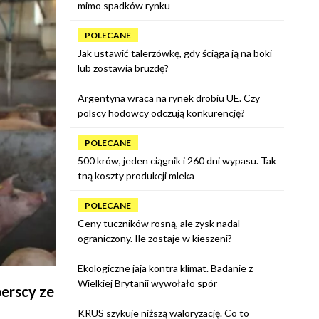
mimo spadków rynku
POLECANE
Jak ustawić talerzówkę, gdy ściąga ją na boki
lub zostawia bruzdę?
Argentyna wraca na rynek drobiu UE. Czy
polscy hodowcy odczują konkurencję?
POLECANE
500 krów, jeden ciągnik i 260 dni wypasu. Tak
tną koszty produkcji mleka
POLECANE
Ceny tuczników rosną, ale zysk nadal
ograniczony. Ile zostaje w kieszeni?
Ekologiczne jaja kontra klimat. Badanie z
Wielkiej Brytanii wywołało spór
perscy ze
KRUS szykuje niższą waloryzację. Co to