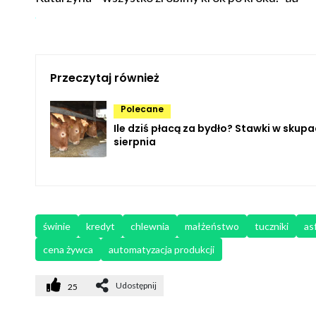
Przeczytaj również
Polecane
Ile dziś płacą za bydło? Stawki w skupa
sierpnia
świnie
kredyt
chlewnia
małżeństwo
tuczniki
as
cena żywca
automatyzacja produkcji
Udostępnij
25