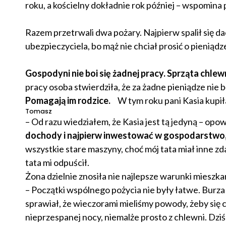
roku, a kościelny dokładnie rok później – wspomina p
Razem przetrwali dwa pożary. Najpierw spalił się dac
ubezpieczyciela, bo mąż nie chciał prosić o pieniąd
Gospodyni nie boi się żadnej pracy.
Sprząta chlew
pracy osoba stwierdziła, że za żadne pieniądze nie 
Pomagają im rodzice.
W tym roku pani Kasia kupił
Tomasz
– Od razu wiedziałem, że Kasia jest tą jedyną – opo
dochody i najpierw inwestować w gospodarstwo,
wszystkie stare maszyny, choć mój tata miał inne 
tata mi odpuścił.
Żona dzielnie znosiła nie najlepsze warunki miesz
– Początki wspólnego pożycia nie były łatwe. Burza
sprawiał, że wieczorami mieliśmy powody, żeby się 
nieprzespanej nocy, niemalże prosto z chlewni. Dziś 