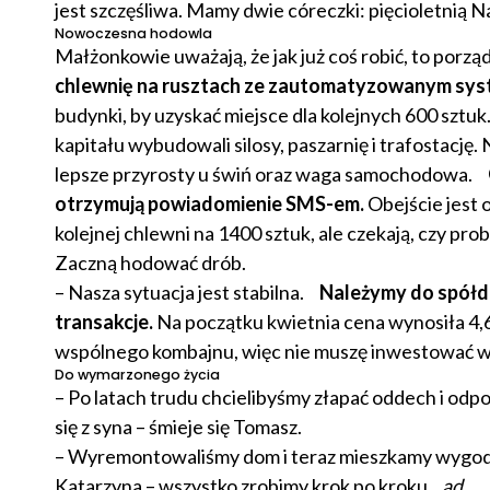
jest szczęśliwa. Mamy dwie córeczki: pięcioletnią Nat
Nowoczesna hodowla
Małżonkowie uważają, że jak już coś robić, to porzą
chlewnię na rusztach ze zautomatyzowanym syste
budynki, by uzyskać miejsce dla kolejnych 600 szt
kapitału wybudowali silosy, paszarnię i trafostację
lepsze przyrosty u świń oraz waga samochodowa.
O
otrzymują powiadomienie SMS-em.
Obejście jest 
kolejnej chlewni na 1400 sztuk, ale czekają, czy pro
Zaczną hodować drób.
– Nasza sytuacja jest stabilna.
Należymy do spółdz
transakcje.
Na początku kwietnia cena wynosiła 4,6
wspólnego kombajnu, więc nie muszę inwestować w
Do wymarzonego życia
– Po latach trudu chcielibyśmy złapać oddech i odp
się z syna – śmieje się Tomasz.
– Wyremontowaliśmy dom i teraz mieszkamy wygodn
Katarzyna – wszystko zrobimy krok po kroku.
ad