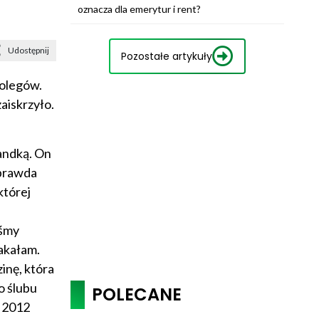
oznacza dla emerytur i rent?
Udostępnij
Pozostałe artykuły
kolegów.
aiskrzyło.
randką. On
 prawda
której
iśmy
łakałam.
inę, która
o ślubu
POLECANE
w 2012