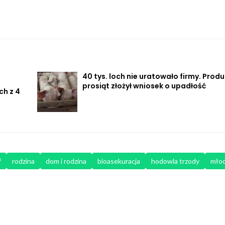
40 tys. loch nie uratowało firmy. Prod
prosiąt złożył wniosek o upadłość
ch z 4
f
rodzina
dom i rodzina
bioasekuracja
hodowla trzody
młod