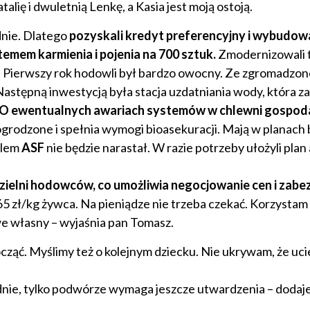
alię i dwuletnią Lenkę, a Kasia jest moją ostoją.
dnie. Dlatego
pozyskali kredyt preferencyjny i wybudowa
mem karmienia i pojenia na 700 sztuk.
Zmodernizowali t
uk. Pierwszy rok hodowli był bardzo owocny. Ze zgromadzo
. Następną inwestycją była stacja uzdatniania wody, która 
 ewentualnych awariach systemów w chlewni gospod
ogrodzone i spełnia wymogi bioasekuracji. Mają w planac
blem
ASF
nie będzie narastał. W razie potrzeby ułożyli plan
ielni hodowców, co umożliwia negocjowanie cen i zabe
5 zł/kg żywca. Na pieniądze nie trzeba czekać. Korzystam
e własny – wyjaśnia pan Tomasz.
ocząć. Myślimy też o kolejnym dziecku. Nie ukrywam, że uc
ie, tylko podwórze wymaga jeszcze utwardzenia – dodaj