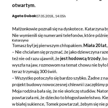
otwartym.
Agata Dobak
07.05.2018., 14:05h
Małżonkowie poznali się na dyskotece. Katarzyna b
Nie wymienili się numerami telefonów, które później 
Katarzyna
Tomasz był jej pierwszym chłopakiem.
Miała 20 lat,
– Nie chciałam się przyznać, że jako dziewczyna ra
też nie od razu ujawnił, że
jest hodowcą trzody
, b
wyszła na jaw, rozmowom na temat chowu nie było 
teraz trzymają 300 świń.
– Wszystko potoczyło się bardzo szybko. Żadne z na
projekt budowy nowoczesnej chlewni i zaczęliśmy pl
Moja rodzina bała się, że nie skończę studiów. Nato
powtarzała mi, że dziecko to błogosławieństwo. Kied
w białej sukience, Tomek powtarzał, żebym się nie 