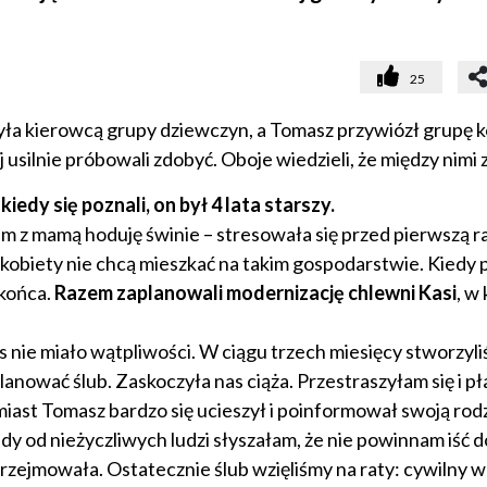
25
yła kierowcą grupy dziewczyn, a Tomasz przywiózł grupę 
usilnie próbowali zdobyć. Oboje wiedzieli, że między nimi z
 kiedy się poznali, on był 4 lata starszy.
zem z mamą hoduję świnie – stresowała się przed pierwszą 
o kobiety nie chcą mieszkać na takim gospodarstwie. Kiedy
końca.
Razem zaplanowali modernizację chlewni Kasi
, w 
s nie miało wątpliwości. W ciągu trzech miesięcy stworzyl
anować ślub. Zaskoczyła nas ciąża. Przestraszyłam się i p
miast Tomasz bardzo się ucieszył i poinformował swoją rodz
y od nieżyczliwych ludzi słyszałam, że nie powinnam iść d
przejmowała. Ostatecznie ślub wzięliśmy na raty: cywilny 