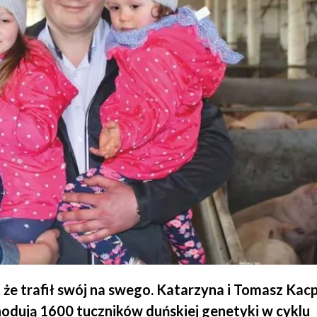
ko, że trafił swój na swego. Katarzyna i Tomasz Kac
hodują 1600 tuczników duńskiej genetyki w cyklu