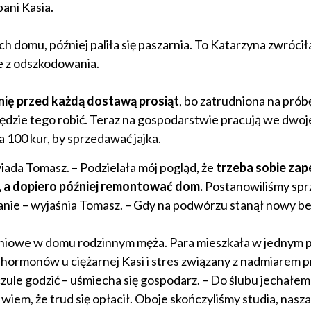
ani Kasia.
h domu, później paliła się paszarnia. To Katarzyna zwróciła
ze z odszkodowania.
nię przed każdą dostawą prosiąt
, bo zatrudniona na próbę
będzie tego robić. Teraz na gospodarstwie pracują we dwoj
a 100 kur, by sprzedawać jajka.
wiada Tomasz. – Podzielała mój pogląd, że
trzeba sobie zap
 a dopiero później remontować dom.
Postanowiliśmy spr
zdanie – wyjaśnia Tomasz. – Gdy na podwórzu stanął nowy b
kaniowe w domu rodzinnym męża. Para mieszkała w jednym p
 hormonów u ciężarnej Kasi i stres związany z nadmiarem p
czule godzić – uśmiecha się gospodarz. – Do ślubu jechałem
wiem, że trud się opłacił. Oboje skończyliśmy studia, nasza