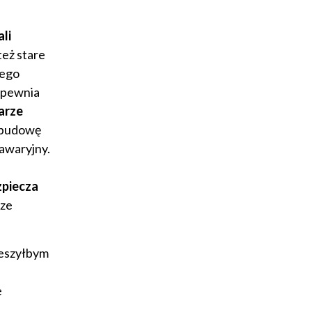
li
eż stare
nego
zapewnia
arze
h budowę
 awaryjny.
zpiecza
 ze
ieszyłbym
e