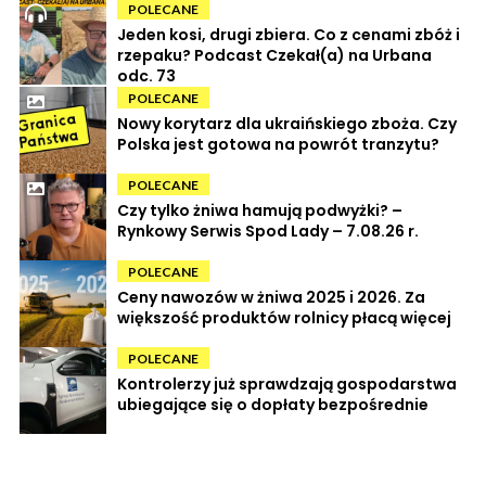
POLECANE
Jeden kosi, drugi zbiera. Co z cenami zbóż i
rzepaku? Podcast Czekał(a) na Urbana
odc. 73
POLECANE
Nowy korytarz dla ukraińskiego zboża. Czy
Polska jest gotowa na powrót tranzytu?
POLECANE
Czy tylko żniwa hamują podwyżki? –
Rynkowy Serwis Spod Lady – 7.08.26 r.
POLECANE
Ceny nawozów w żniwa 2025 i 2026. Za
większość produktów rolnicy płacą więcej
POLECANE
Kontrolerzy już sprawdzają gospodarstwa
ubiegające się o dopłaty bezpośrednie