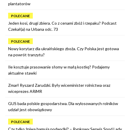
plantatorów
POLECANE
Jeden kosi, drugi zbiera. Co z cenami zbóż i rzepaku? Podcast
Czekał(a) na Urbana odc. 73
POLECANE
Nowy korytarz dla ukraińskiego zboża. Czy Polska jest gotowa
na powrót tranzytu?
Ile kosztuje prasowanie słomy w małą kostkę? Podajemy
aktualne stawki
Zmarł Ryszard Zarudzki. Były wiceminister rolnictwa oraz
wiceprezes ARiMR
GUS bada polskie gospodarstwa. Dla wylosowanych rolników
udział jest obowiązkowy
POLECANE
Czy tylko żniwa hamują podwyżki? – Rynkowy Serwis Spod Lady