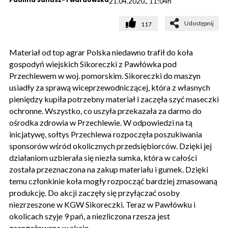
21.04.2020., 11:04h
Udostępnij
117
Materiał od top agrar Polska niedawno trafił do koła
gospodyń wiejskich Sikoreczki z Pawłówka pod
Przechlewem w woj. pomorskim. Sikoreczki do maszyn
usiadły za sprawą wiceprzewodniczącej, która z własnych
pieniędzy kupiła potrzebny materiał i zaczęła szyć maseczki
ochronne. Wszystko, co uszyła przekazała za darmo do
ośrodka zdrowia w Przechlewie. W odpowiedzi na tą
inicjatywę, sołtys Przechlewa rozpoczęła poszukiwania
sponsorów wśród okolicznych przedsiębiorców. Dzięki jej
działaniom uzbierała się niezła sumka, która w całości
została przeznaczona na zakup materiału i gumek. Dzięki
temu członkinie koła mogły rozpocząć bardziej zmasowaną
produkcję. Do akcji zaczęły się przyłączać osoby
niezrzeszone w KGW Sikoreczki. Teraz w Pawłówku i
okolicach szyje 9 pań, a niezliczona rzesza jest
zaangażowana w akcję.