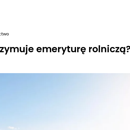
ictwo
trzymuje emeryturę rolniczą