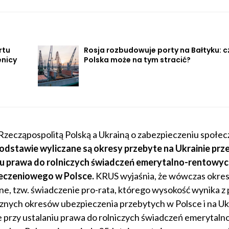
rtu
Rosja rozbudowuje porty na Bałtyku: c
enicy
Polska może na tym stracić?
zecząpospolitą Polską a Ukrainą o zabezpieczeniu społe
podstawie wyliczane są okresy przebyte na Ukrainie prz
niu prawa do rolniczych świadczeń emerytalno-rentowyc
eczeniowego w Polsce.
KRUS wyjaśnia, że wówczas okresy
e, tzw. świadczenie pro-rata, którego wysokość wynika z 
nych okresów ubezpieczenia przebytych w Polsce i na Ukr
 przy ustalaniu prawa do rolniczych świadczeń emerytaln