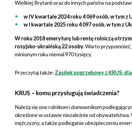
Wielkiej Brytanii oraz do innych państw na podst
w IV kwartale 2024 roku 4 069 osób, w tym z U
w I kwartale 2025 roku 4 097 osób, w tym z Uk
W roku 2018 emeryturę lub rentę rolniczą otrzy
rosyjsko-ukraińską 22 osoby.
Warto przypomnieć, 
minionym roku niemal 970 tysięcy.
Przeczytaj także:
Zasiłek pogrzebowy z KRUS: dla
KRUS – komu przysługują świadczenia?
Należą się one rolnikom i domownikom podlegający
określone w ustawie niezależnie od obywatelstwa. Wa
mężczyzny, a także podleganie ubezpieczeniu emery