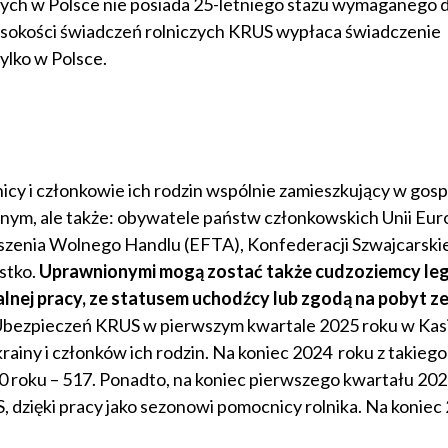
tych w Polsce nie posiada 25-letniego stażu wymaganego 
wysokości świadczeń rolniczych KRUS wypłaca świadczenie
ylko w Polsce.
icy i członkowie ich rodzin wspólnie zamieszkujący w gos
ym, ale także: obywatele państw członkowskich Unii Euro
zenia Wolnego Handlu (EFTA), Konfederacji Szwajcarskiej
ystko.
Uprawnionymi mogą zostać także cudzoziemcy leg
lnej pracy, ze statusem uchodźcy lub zgodą na pobyt z
bezpieczeń KRUS w pierwszym kwartale 2025 roku w Kasi
rainy i członków ich rodzin. Na koniec 2024 roku z takiego
20 roku – 517. Ponadto, na koniec pierwszego kwartału 202
 dzięki pracy jako sezonowi pomocnicy rolnika. Na koniec