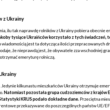
w z Ukrainy
a, ilu tak naprawdę rolników z Ukrainy pobiera obecnie 
akoby tysiące Ukraińców korzystało z tych świadczeń, t
ko wiadomością jest ta dotycząca ilości przepracowanych dn
daje, że nieprawdą jest, że obywatele zza wschodniej gra
 otrzymać emeryturę rolniczą.
Ukrainy
a. Jedynie kilkunastu mieszkańców Ukrainy otrzymuje emer
o.
Natomiast pozostała grupa cudzoziemców z krajów 
o Statystyki KRUS podało dokładne dane.
Przeciętna mies
o-rentowe przekazywane do poszczególnych państw UE/EF