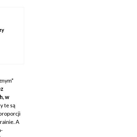
zy
cznym”
ez
h, w
 te są
proporcji
ainie. A
o-