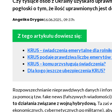
Czy tysiące osób z Ukrainy uzyskało uprawn
pogłoski o tym, że ilość uprawnionych jest 
Angelika Drygas
16.06.2025., 09:37h
Z tego artykułu dowiesz się:
KRUS – świadczenia emerytalne dla rolnik
KRUS podaje prawdziwą liczbę emerytów 
KRUS – komu przysługują świadczenia?
Dla kogo jeszcze ubezpieczenia KRUS?
Rozpowszechnianie nieprawdziwych danych i info
za pomocą tzw. fake news (fałszywych wiadomości)
to działania związane z wojną hybrydową.
Ta zaś 
ekonomicznych, cybernetycznych po militarne), aby