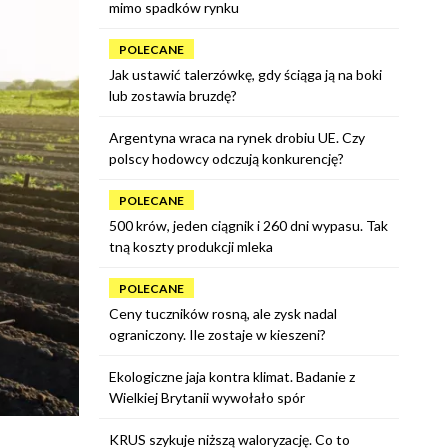
mimo spadków rynku
POLECANE
Jak ustawić talerzówkę, gdy ściąga ją na boki
lub zostawia bruzdę?
Argentyna wraca na rynek drobiu UE. Czy
polscy hodowcy odczują konkurencję?
POLECANE
500 krów, jeden ciągnik i 260 dni wypasu. Tak
tną koszty produkcji mleka
POLECANE
Ceny tuczników rosną, ale zysk nadal
ograniczony. Ile zostaje w kieszeni?
Ekologiczne jaja kontra klimat. Badanie z
Wielkiej Brytanii wywołało spór
KRUS szykuje niższą waloryzację. Co to