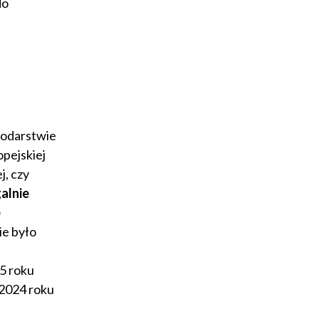
do
podarstwie
pejskiej
, czy
alnie
e
e było
5 roku
 2024 roku