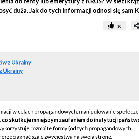
ienia do renty lub emerytury z KRUS? W sieci krą
dosyć duża. Jak do tych informacji odnosi się sam
10
ów z Ukrainy
z Ukrainy
rmacji w celach propagandowych, manipulowanie społec
,
co skutkuje mniejszym zaufaniem do instytucji państ
wykorzystuje rozmaite formy (od tych propagandowych,
 przeciągnąć szalę zwycięstwa na swoją stronę.