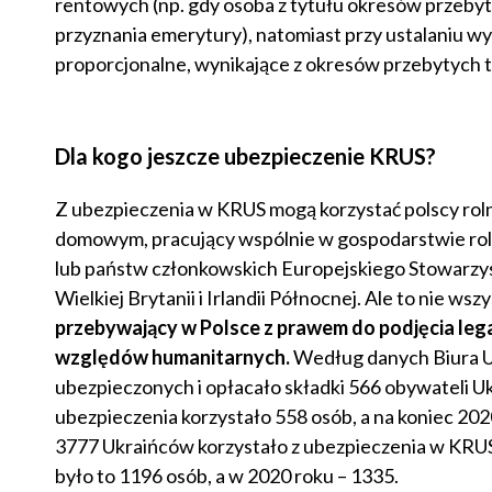
rentowych (np. gdy osoba z tytułu okresów przeby
przyznania emerytury), natomiast przy ustalaniu 
proporcjonalne, wynikające z okresów przebytych t
Dla kogo jeszcze ubezpieczenie KRUS?
Z ubezpieczenia w KRUS mogą korzystać polscy roln
domowym, pracujący wspólnie w gospodarstwie roln
lub państw członkowskich Europejskiego Stowarzys
Wielkiej Brytanii i Irlandii Północnej. Ale to nie wsz
przebywający w Polsce z prawem do podjęcia lega
względów humanitarnych.
Według danych Biura U
ubezpieczonych i opłacało składki 566 obywateli Uk
ubezpieczenia korzystało 558 osób, a na koniec 20
3777 Ukraińców korzystało z ubezpieczenia w KRUS,
było to 1196 osób, a w 2020 roku – 1335.