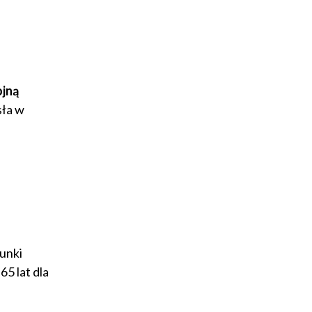
ojną
sła w
unki
5 lat dla