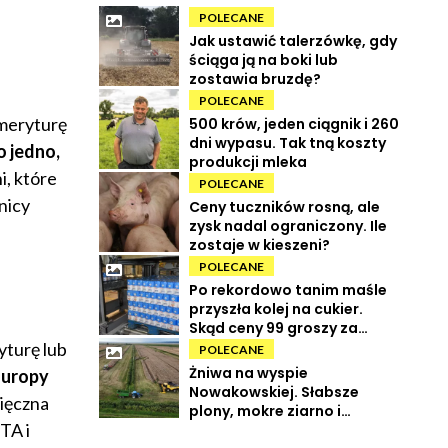
POLECANE
Jak ustawić talerzówkę, gdy
ściąga ją na boki lub
zostawia bruzdę?
POLECANE
emeryturę
500 krów, jeden ciągnik i 260
dni wypasu. Tak tną koszty
o jedno,
produkcji mleka
i, które
POLECANE
nicy
Ceny tuczników rosną, ale
zysk nadal ograniczony. Ile
zostaje w kieszeni?
POLECANE
Po rekordowo tanim maśle
przyszła kolej na cukier.
Skąd ceny 99 groszy za
kilogram?
yturę lub
POLECANE
Żniwa na wyspie
Europy
Nowakowskiej. Słabsze
ięczna
plony, mokre ziarno i
TA i
wysokie koszty