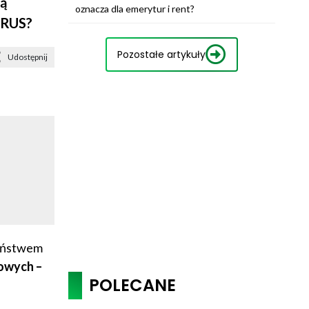
żą
oznacza dla emerytur i rent?
 KRUS?
Pozostałe artykuły
Udostępnij
zeństwem
wowych –
POLECANE