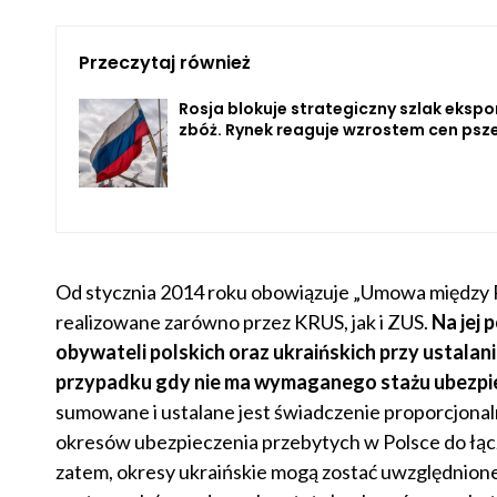
Przeczytaj również
Rosja blokuje strategiczny szlak ekspo
zbóż. Rynek reaguje wzrostem cen psz
Od stycznia 2014 roku obowiązuje „Umowa między R
realizowane zarówno przez KRUS, jak i ZUS.
Na jej 
obywateli polskich oraz ukraińskich przy ustala
przypadku gdy nie ma wymaganego stażu ubezpi
sumowane i ustalane jest świadczenie proporcjonaln
okresów ubezpieczenia przebytych w Polsce do łącz
zatem, okresy ukraińskie mogą zostać uwzględnione