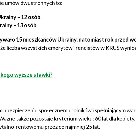
awie umów dwustronnych to:
krainy – 12 osób,
rainy – 13 osób.
mywało 15 mieszkańców Ukrainy, natomiast rok przed w
że liczba wszystkich emerytów i rencistów w KRUS wynio
 kogo wyższe stawki?
m ubezpieczeniu społecznemu rolników i spełniającym war
żne także pozostaje kryterium wieku: 60 lat dla kobiety, 6
talno-rentowemu przez co najmniej 25 lat.