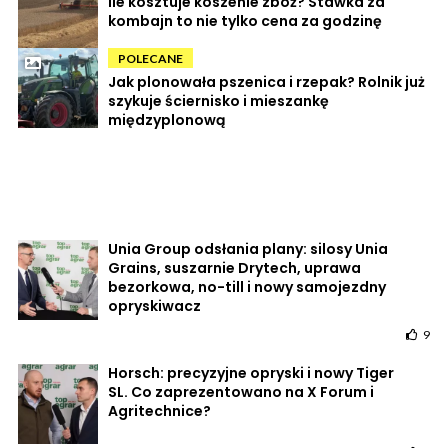
Ile kosztuje koszenie zbóż? Stawka za
kombajn to nie tylko cena za godzinę
POLECANE
Jak plonowała pszenica i rzepak? Rolnik już
szykuje ściernisko i mieszankę
międzyplonową
Unia Group odsłania plany: silosy Unia
Grains, suszarnie Drytech, uprawa
bezorkowa, no-till i nowy samojezdny
opryskiwacz
9
Horsch: precyzyjne opryski i nowy Tiger
SL. Co zaprezentowano na X Forum i
Agritechnice?