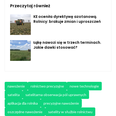
Przeczytaj również
KE oceniła dyrektywę azotanową.
Rolnicy: brakuje zmian i uproszczeń
Łąkę nawozi się w trzech terminach.
Jakie dawki stosować?
nawożenie
rolnictwo precyzyjne
nowe technologie
satelita
satelitarna obserwacja pól uprawnych
aplikacja dla rolnika
precyzyjne nawożenie
oszczędne nawożenie
satelity w służbie rolnictwu