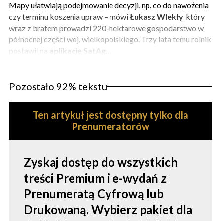
Mapy ułatwiają podejmowanie decyzji, np. co do nawożenia
czy terminu koszenia upraw – mówi
Łukasz Wlekły
, który
wraz z bratem prowadzi 220-hektarowe gospodarstwo w
północnej części woj. wielkopolskiego. Trzy lata temu rolnik
postawił na
aplikację SatAg...
Pozostało 92% tekstu
Ten artykuł jest dostępny tylko dla
Prenumeratorów
Zyskaj dostęp do wszystkich
treści Premium i e-wydań z
Prenumeratą Cyfrową lub
Drukowaną. Wybierz pakiet dla