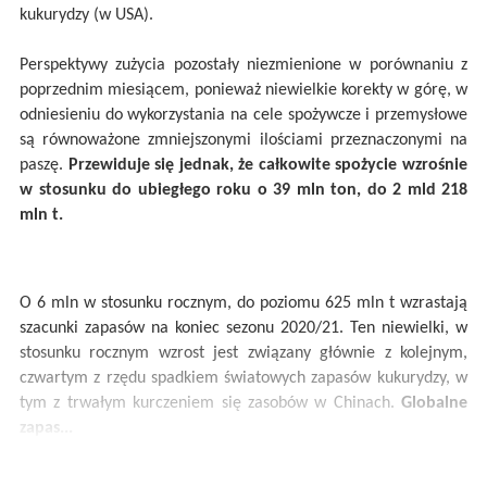
kukurydzy (w USA).
Perspektywy zużycia pozostały niezmienione w porównaniu z
poprzednim miesiącem, ponieważ niewielkie korekty w górę, w
odniesieniu do wykorzystania na cele spożywcze i przemysłowe
są równoważone zmniejszonymi ilościami przeznaczonymi na
paszę.
Przewiduje się jednak, że całkowite spożycie wzrośnie
w stosunku do ubiegłego roku o 39 mln ton, do 2 mld 218
mln t.
O 6 mln w stosunku rocznym, do poziomu 625 mln t wzrastają
szacunki zapasów na koniec sezonu 2020/21. Ten niewielki, w
stosunku rocznym wzrost jest związany głównie z kolejnym,
czwartym z rzędu spadkiem światowych zapasów kukurydzy, w
tym z trwałym kurczeniem się zasobów w Chinach.
Globalne
zapas...