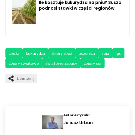
Ile kosztuje kukurydza na pniu? Susza
podnosi stawki w części regionów
zboża
kukurydza
zbiory zbóż
pszenica
soja
igc
zbiory światowe
światowe zapasy
zbiory soi
Udostępnij
Autor Artykułu:
Juliusz Urban