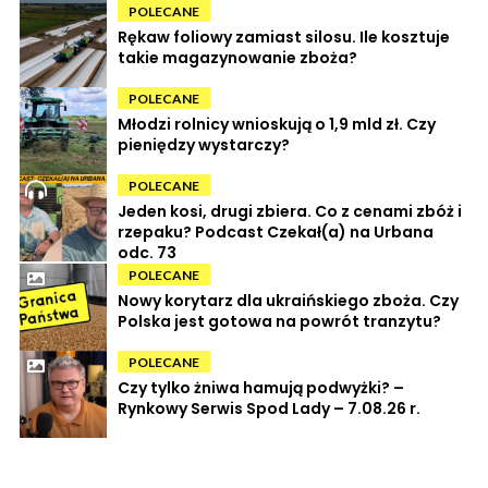
POLECANE
Rękaw foliowy zamiast silosu. Ile kosztuje
takie magazynowanie zboża?
POLECANE
Młodzi rolnicy wnioskują o 1,9 mld zł. Czy
pieniędzy wystarczy?
POLECANE
Jeden kosi, drugi zbiera. Co z cenami zbóż i
rzepaku? Podcast Czekał(a) na Urbana
odc. 73
POLECANE
Nowy korytarz dla ukraińskiego zboża. Czy
Polska jest gotowa na powrót tranzytu?
POLECANE
Czy tylko żniwa hamują podwyżki? –
Rynkowy Serwis Spod Lady – 7.08.26 r.