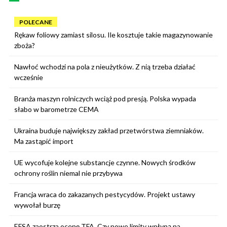
POLECANE
Rękaw foliowy zamiast silosu. Ile kosztuje takie magazynowanie
zboża?
Nawłoć wchodzi na pola z nieużytków. Z nią trzeba działać
wcześnie
Branża maszyn rolniczych wciąż pod presją. Polska wypada
słabo w barometrze CEMA
Ukraina buduje największy zakład przetwórstwa ziemniaków.
Ma zastąpić import
UE wycofuje kolejne substancje czynne. Nowych środków
ochrony roślin niemal nie przybywa
Francja wraca do zakazanych pestycydów. Projekt ustawy
wywołał burzę
EFSA zaostrza ocenę TFA. Czy nowe limity wpłyną na