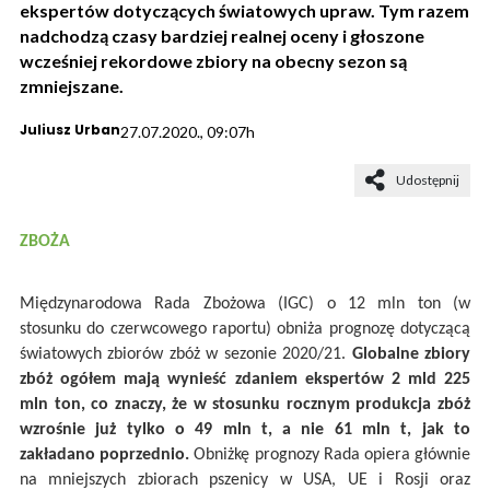
ekspertów dotyczących światowych upraw. Tym razem
nadchodzą czasy bardziej realnej oceny i głoszone
wcześniej rekordowe zbiory na obecny sezon są
zmniejszane.
Juliusz Urban
27.07.2020., 09:07h
Udostępnij
ZBOŻA
Międzynarodowa Rada Zbożowa (IGC) o 12 mln ton (w
stosunku do czerwcowego raportu) obniża prognozę dotyczącą
światowych zbiorów zbóż w sezonie 2020/21.
Globalne zbiory
zbóż ogółem mają wynieść zdaniem ekspertów 2 mld 225
mln ton, co znaczy, że w stosunku rocznym produkcja zbóż
wzrośnie już tylko o 49 mln t, a nie 61 mln t, jak to
zakładano poprzednio.
Obniżkę prognozy Rada opiera głównie
na mniejszych zbiorach pszenicy w USA, UE i Rosji oraz