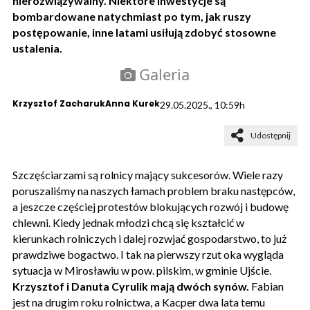
nierozwiązywalny. Niektóre inwestycje są
bombardowane natychmiast po tym, jak ruszy
postępowanie, inne latami usiłują zdobyć stosowne
ustalenia.
Galeria
Krzysztof Zacharuk
Anna Kurek
29.05.2025., 10:59h
Udostępnij
Szczęściarzami są rolnicy mający sukcesorów. Wiele razy
poruszaliśmy na naszych łamach problem braku następców,
a jeszcze częściej protestów blokujących rozwój i budowę
chlewni. Kiedy jednak młodzi chcą się kształcić w
kierunkach rolniczych i dalej rozwjać gospodarstwo, to już
prawdziwe bogactwo. I tak na pierwszy rzut oka wygląda
sytuacja w Mirosławiu w pow. pilskim, w gminie Ujście.
Krzysztof i Danuta Cyrulik mają dwóch synów.
Fabian
jest na drugim roku rolnictwa, a Kacper dwa lata temu