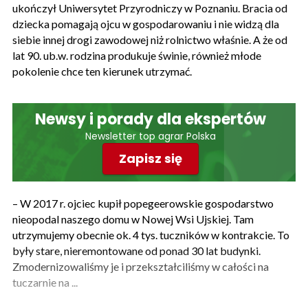
ukończył Uniwersytet Przyrodniczy w Poznaniu. Bracia od
dziecka pomagają ojcu w gospodarowaniu i nie widzą dla
siebie innej drogi zawodowej niż rolnictwo właśnie. A że od
lat 90. ub.w. rodzina produkuje świnie, również młode
pokolenie chce ten kierunek utrzymać.
Newsy i porady dla ekspertów
Newsletter top agrar Polska
Zapisz się
– W 2017 r. ojciec kupił popegeerowskie gospodarstwo
nieopodal naszego domu w Nowej Wsi Ujskiej. Tam
utrzymujemy obecnie ok. 4 tys. tuczników w kontrakcie. To
były stare, nieremontowane od ponad 30 lat budynki.
Zmodernizowaliśmy je i przekształciliśmy w całości na
tuczarnie na ...