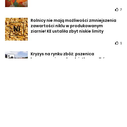
7
Rolnicy nie mają możliwości zmniejszenia
zawartości niklu w produkowanym
ziarnie! KE ustaliła zbyt niskie limity
1
Kryzys na rynku zbóż: pszenica
konsumpcyjna rekordzistką spadków cen
10
POWRÓT DO STRONY GŁÓWNEJ