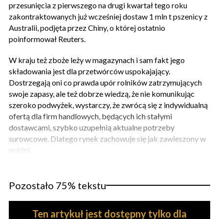
przesunięcia z pierwszego na drugi kwartał tego roku
zakontraktowanych już wcześniej dostaw 1 mln t pszenicy z
Australii, podjęta przez Chiny, o której ostatnio
poinformował Reuters.
W kraju też zboże leży w magazynach i sam fakt jego
składowania jest dla przetwórców uspokajający.
Dostrzegają oni co prawda upór rolników zatrzymujących
swoje zapasy, ale też dobrze wiedzą, że nie komunikując
szeroko podwyżek, wystarczy, że zwrócą się z indywidualną
ofertą dla firm handlowych, będących ich stałymi
dostawcami, szybko uzupełnią aktualne potrzeby
surowcowe. Dlatego rynek zachowuje się jak zawieszony w
próżni.
Pozostało 75% tekstu
Ten artykuł jest dostępny tylko dla