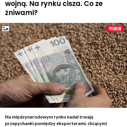
wojną. Na rynku cisza. Co ze
żniwami?
Na międzynarodowym rynku nadal trwają
przepychanki pomiędzy eksporterami, chcącymi