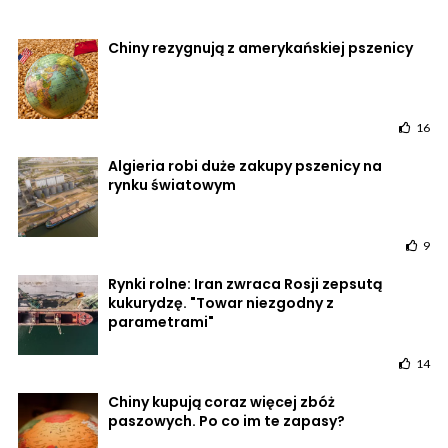
Chiny rezygnują z amerykańskiej pszenicy
16
Algieria robi duże zakupy pszenicy na
rynku światowym
9
Rynki rolne: Iran zwraca Rosji zepsutą
kukurydzę. "Towar niezgodny z
parametrami"
14
Chiny kupują coraz więcej zbóż
paszowych. Po co im te zapasy?