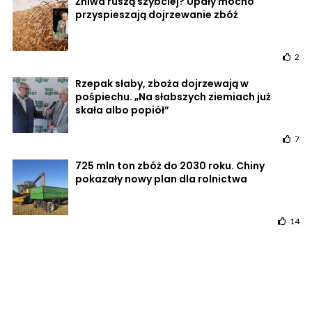
Żniwa ruszą szybciej? Upały mocno
przyspieszają dojrzewanie zbóż
2
Rzepak słaby, zboża dojrzewają w
pośpiechu. „Na słabszych ziemiach już
skała albo popiół”
7
725 mln ton zbóż do 2030 roku. Chiny
pokazały nowy plan dla rolnictwa
14