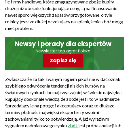
ile firmy handlowe, które zmagazynowane zboże kupiły
drożej niż obecnie funkcjonujące ceny, są na finansowanie
nawet sporo większych zapasów przygotowane, o tyle
rolnicy jeszcze dłużej oczekujący na spieniężenie zbóż mogą
mieć problem.
Newsy i porady dla ekspertów
Newsletter top agrar Polska
Zapisz się
Zwłaszcza że za tak zwanym rogiem jakoś nie widać oznak
szybkiego odwrócenia tendencji niskich kursów na
światowych rynkach, bo najzwyczajniej w świecie najwięksi
kupujący doskonale wiedzą, że zboże jest i to w nadmiarze.
Sprzedający je na potęgę i akceptujący coraz to dłuższe
terminy płatności najwięksi eksporterzy swoimi
zachowaniami tylko to potwierdzają. A już wyraźnym
sygnałem nadmiarowego rynku
zbóż
jest próba anulacji lub