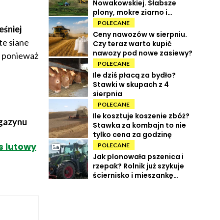
Nowakowskiej. Słabsze
plony, mokre ziarno i
wysokie koszty
POLECANE
eśniej
Ceny nawozów w sierpniu.
 te siane
Czy teraz warto kupić
nawozy pod nowe zasiewy?
, ponieważ
POLECANE
Ile dziś płacą za bydło?
Stawki w skupach z 4
sierpnia
POLECANE
Ile kosztuje koszenie zbóż?
agazynu
Stawka za kombajn to nie
tylko cena za godzinę
s lutowy
POLECANE
Jak plonowała pszenica i
rzepak? Rolnik już szykuje
ściernisko i mieszankę
międzyplonową