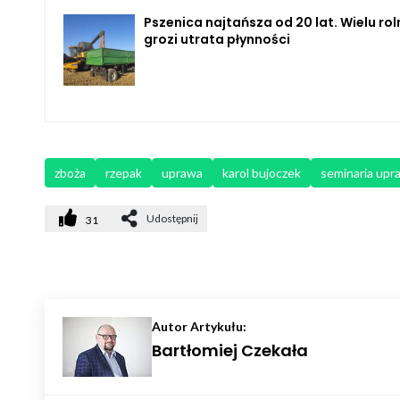
Pszenica najtańsza od 20 lat. Wielu ro
grozi utrata płynności
zboża
rzepak
uprawa
karol bujoczek
seminaria up
Udostępnij
31
Autor Artykułu:
Bartłomiej Czekała