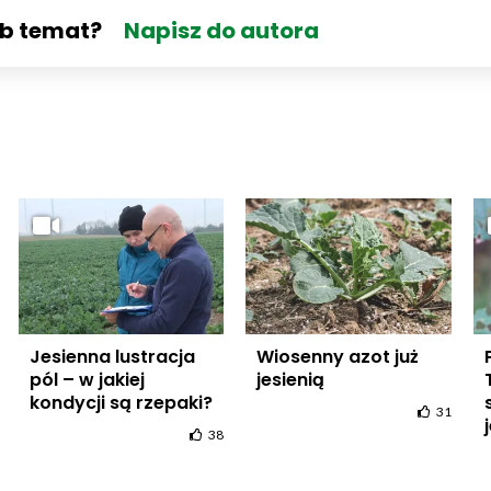
ub temat?
Napisz do autora
Jesienna lustracja
Wiosenny azot już
pól – w jakiej
jesienią
kondycji są rzepaki?
31
38