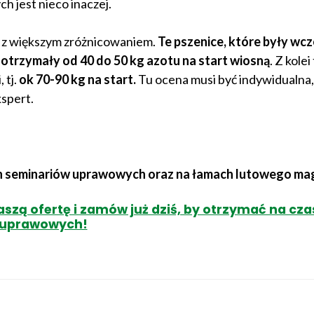
 jest nieco inaczej.
 z większym zróżnicowaniem.
Te pszenice, które były wcz
 otrzymały od 40 do 50 kg azotu na start wiosną
. Z kolei
 tj.
ok 70-90 kg na start.
Tu ocena musi być indywidualna
spert.
ch seminariów uprawowych oraz na łamach lutowego m
szą ofertę i zamów już dziś, by otrzymać na cza
i uprawowych!