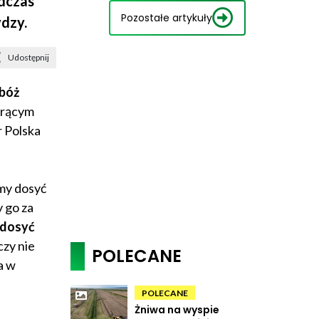
odczas
Pozostałe artykuły
dzy.
Udostępnij
zbóż
orącym
r Polska
amy dosyć
 go za
 dosyć
czy nie
POLECANE
a w
POLECANE
Żniwa na wyspie