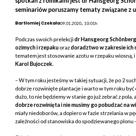
spotkań z rolnikami jest dr Hansgeorg Schön
seminariów poruszamy tematy związane z up
Bartłomiej Czekała
09.01.2020., 10:01h
Podczas swoich prelekcji
dr Hansgeorg Schönberg
ozimych i rzepaku
oraz
doradztwo w zakresie ich
tematem jest stosowanie azotu w rzepaku wiosną, i 
Karol Bujoczek.
– W tym roku jesteśmy w takiej sytuacji, że po 2 su
dobrze rozwinięte plantacje i warto w tym roku być
dużo, to nie będziemy w stanie go już zebrać z pol
dobrze rozwinięta i nie musimy go pobudzać na w
miały niedoborów, a dopiero w fazie strzelania w p
zależności od stanowiska do spodziewanego plonu 