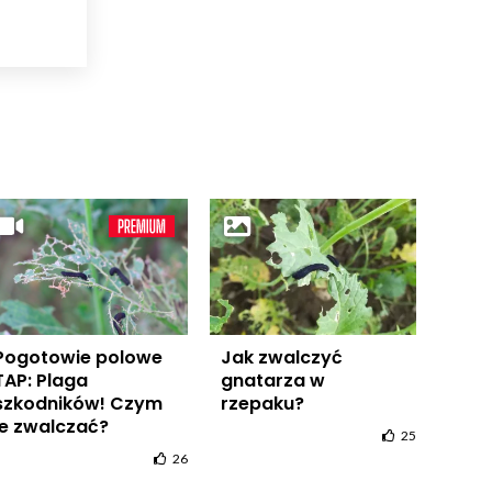
Pogotowie polowe
Jak zwalczyć
TAP: Plaga
gnatarza w
szkodników! Czym
rzepaku?
je zwalczać?
25
26