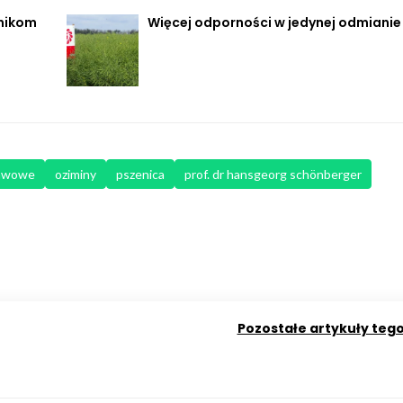
lnikom
Więcej odporności w jedynej odmianie
rawowe
oziminy
pszenica
prof. dr hansgeorg schönberger
Pozostałe artykuły teg