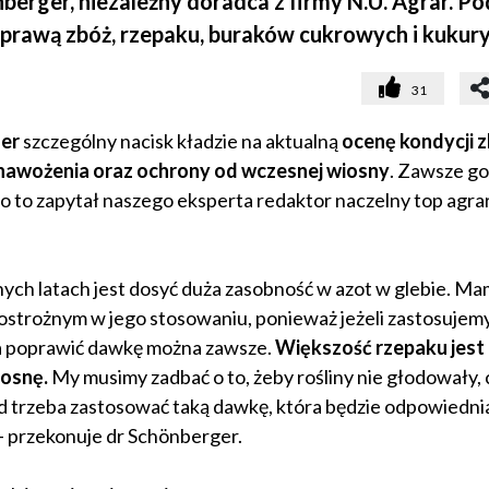
berger, niezależny doradca z firmy N.U. Agrar. P
rawą zbóż, rzepaku, buraków cukrowych i kukury
31
er
szczególny nacisk kładzie na aktualną
ocenę kondycji 
 nawożenia oraz ochrony od wczesnej wiosny
. Zawsze g
o to zapytał naszego eksperta redaktor naczelny top agra
chych latach jest dosyć duża zasobność w azot w glebie. M
 ostrożnym w jego stosowaniu, ponieważ jeżeli zastosujemy
a, a poprawić dawkę można zawsze.
Większość rzepaku jest
iosnę.
My musimy zadbać o to, żeby rośliny nie głodowały, 
ęd trzeba zastosować taką dawkę, która będzie odpowiedni
– przekonuje dr Schönberger.