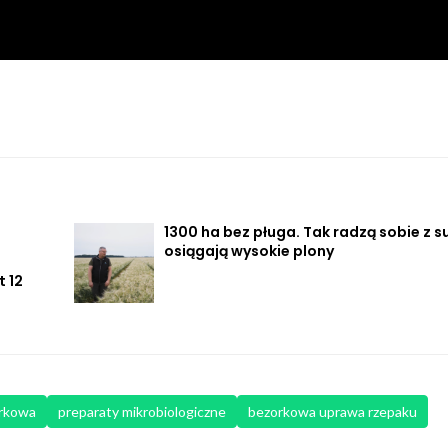
1300 ha bez pługa. Tak radzą sobie z su
osiągają wysokie plony
 12
rkowa
preparaty mikrobiologiczne
bezorkowa uprawa rzepaku