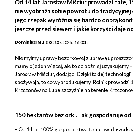
Od 14 lat Jarosław Miściur prowadzi całe,
nie wyobraża sobie powrotu do tradycyjnej 
jego rzepak wyróżnia się bardzo dobrą kondy
jeszcze przed siewem i jakie korzyści daje
Dominika Mulak
03.07.2026., 16:00h
Nie mylmy uprawy bezorkowej z uprawą uproszczoną.
mamy o jeden więcej, ale to co później uzyskujemy 
Jarosław Miściur, dodając: Dzięki takiej technologii 
spożywają, to co wyprodukujemy. Rolnik prowadzi 
Krzczonów na Lubelszczyźnie na terenie Krzczono
150 hektarów bez orki. Tak gospodaruje od 
– Od 14 lat 100% gospodarstwa to uprawa bezorkowa