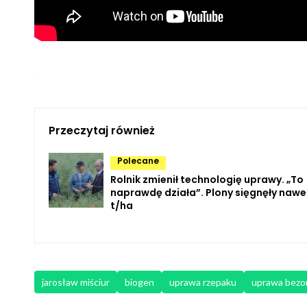
Przeczytaj również
Polecane
Rolnik zmienił technologię uprawy. „To
naprawdę działa”. Plony sięgnęły nawet
t/ha
jarosław miściur
biogen
uprawa rzepaku
uprawa bezo