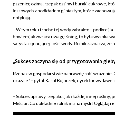
pszenicę ozimą, rzepak ozsimy i buraki cukrowe, k
lessowych z podkładem gliniastym, które zachowują w
dotykają.
– W tym roku trochę tej wody zabrakło – podkreśla Ja
bowiem jak zwraca uwagę, śnieg, to była wysoka w
satysfakcjonującej ilości wody. Rolnik zaznacza, że n
„Sukces zaczyna się od przygotowania gleby”
Rzepak w gospodarstwie naprawdę robi wrażenie. Co r
okazale? – pytał Karol Bujoczek, dyrektor wydawn
– Sukces uprawy rzepaku, jak i każdej innej roślin
Miściur. Co dokładnie rolnik ma na myśli? Oglądaj 