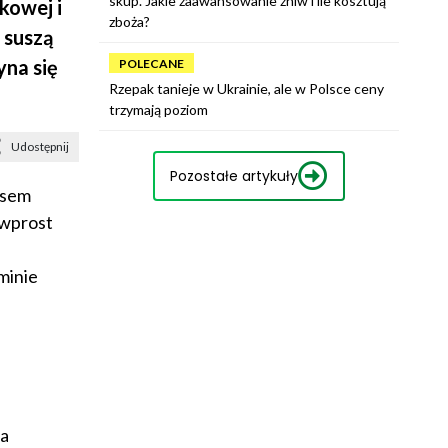
skup. Jakie zaawansowanie żniw i ile kosztują
kowej i
zboża?
 suszą
yna się
POLECANE
Rzepak tanieje w Ukrainie, ale w Polsce ceny
trzymają poziom
Udostępnij
Pozostałe artykuły
asem
 wprost
minie
ia