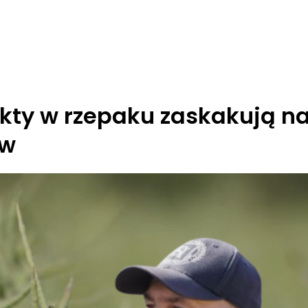
Efekty w rzepaku zaskakują n
ów