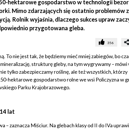
 150-hektarowe gospodarstwo w technologii bezor
orki. Mimo zdarzających się ostatnio problemów z
cją. Rolnik wyjaśnia, dlaczego sukces upraw zacz
 odpowiednio przygotowana gleba.
356
 To nie jest tak, że będziemy mieć mniej zabiegów, bo cz
– mineralizację, strukturę gleby, na tym wygrywamy – mówi
nie tylko zabezpieczamy roślinę, ale też wszystkich, którzy
150-hektarowe gospodarstwo rolne we wsi Policzyzna w g
wskiego Parku Krajobrazowego.
14 lat
 – zaznacza Miściur. Na glebach klasy od II do IVa upraw