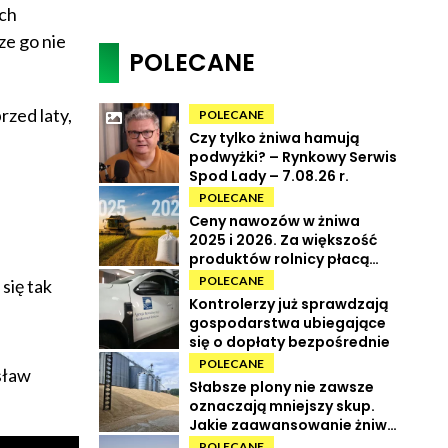
ach
ze go nie
POLECANE
rzed laty,
POLECANE
Czy tylko żniwa hamują
podwyżki? – Rynkowy Serwis
Spod Lady – 7.08.26 r.
POLECANE
Ceny nawozów w żniwa
2025 i 2026. Za większość
produktów rolnicy płacą
więcej
POLECANE
się tak
Kontrolerzy już sprawdzają
gospodarstwa ubiegające
się o dopłaty bezpośrednie
POLECANE
sław
Słabsze plony nie zawsze
oznaczają mniejszy skup.
Jakie zaawansowanie żniw i
ile kosztują zboża?
POLECANE