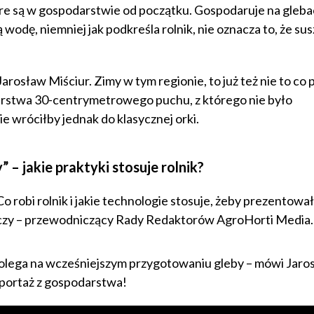
tóre są w gospodarstwie od początku. Gospodaruje na gleb
odę, niemniej jak podkreśla rolnik, nie oznacza to, że sus
rosław Miściur. Zimy w tym regionie, to już też nie to co p
arstwa 30-centrymetrowego puchu, z którego nie było
ie wróciłby jednak do klasycznej orki.
 – jakie praktyki stosuje rolnik?
obi rolnik i jakie technologie stosuje, żeby prezentował 
iczy – przewodniczący Rady Redaktorów AgroHorti Media.
y, polega na wcześniejszym przygotowaniu gleby – mówi Jaro
reportaż z gospodarstwa!