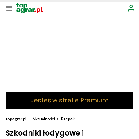
Jesteś w strefie Premium
topagrar.pl
>
Aktualności
>
Rzepak
Szkodniki łodygowe i