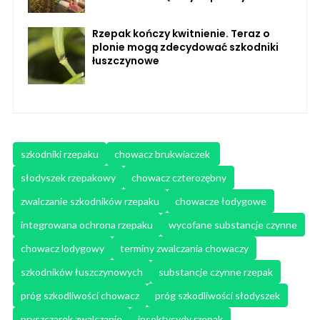
Rzepak kończy kwitnienie. Teraz o
plonie mogą zdecydować szkodniki
łuszczynowe
szkodniki rzepaku
chowacz brukwiaczek 
słodyszek rzepakowy
chowacz czterozębny
zwalczanie szkodników rzepaku
chowacze łodygowe
integrowana ochrona rzepaku
wycofane substancje czynne
chowacz lodygowy
terminy zwalczania chowaczy
szkodników łuszczynowych
substancje czynne rzepak
próg szkodliwości chowacz
próg szkodliwości słodyszek
pryszczarek zwalczanie
insektycydy rzepak