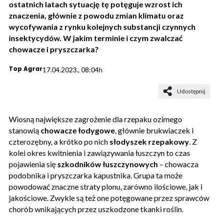
ostatnich latach sytuację tę potęguje wzrost ich
znaczenia, głównie z powodu zmian klimatu oraz
wycofywania z rynku kolejnych substancji czynnych
insektycydów. W jakim terminie i czym zwalczać
chowacze i pryszczarka?
Top Agrar
17.04.2023., 08:04h
Udostępnij
Wiosną największe zagrożenie dla rzepaku ozimego
stanowią
chowacze łodygowe
, głównie brukwiaczek i
czterozębny, a krótko po nich
słodyszek rzepakowy
. Z
kolei okres kwitnienia i zawiązywania łuszczyn to czas
pojawienia się
szkodników łuszczynowych
– chowacza
podobnika i pryszczarka kapustnika. Grupa ta może
powodować znaczne straty plonu, zarówno ilościowe, jak i
jakościowe. Zwykle są też one potęgowane przez sprawców
chorób wnikających przez uszkodzone tkanki roślin.