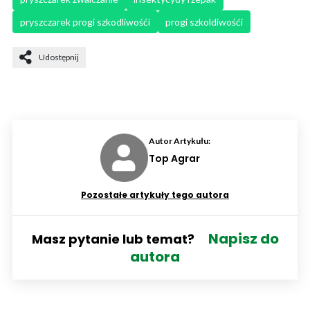
pryszczarek progi szkodliwośći
progi szkoldiwośći
Udostępnij
Autor Artykułu:
Top Agrar
Pozostałe artykuły tego autora
Napisz do
Masz pytanie lub temat?
autora