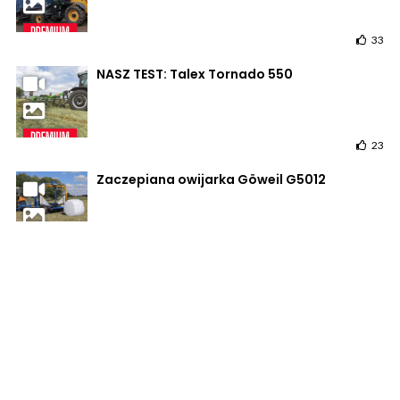
33
NASZ TEST: Talex Tornado 550
23
Zaczepiana owijarka Göweil G5012
17
POWRÓT DO STRONY GŁÓWNEJ