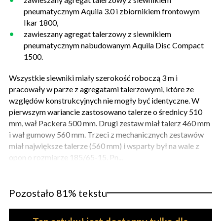
pneumatycznym Aquila 3.0 i zbiornikiem frontowym
Ikar 1800,
zawieszany agregat talerzowy z siewnikiem
pneumatycznym nabudowanym Aquila Disc Compact
1500.
Wszystkie siewniki miały szerokość roboczą 3 m i
pracowały w parze z agregatami talerzowymi, które ze
względów konstrukcyjnych nie mogły być identyczne. W
pierwszym wariancie zastosowano talerze o średnicy 510
mm, wał Packera 500 mm. Drugi zestaw miał talerz 460 mm
i wał gumowy 560 mm. Trzeci z mechanicznych zestawów
miał największe talerze (560 mm) i wsparty był na wale z
opon o rozmiarze 185/65-15. Pn...
Pozostało 81% tekstu