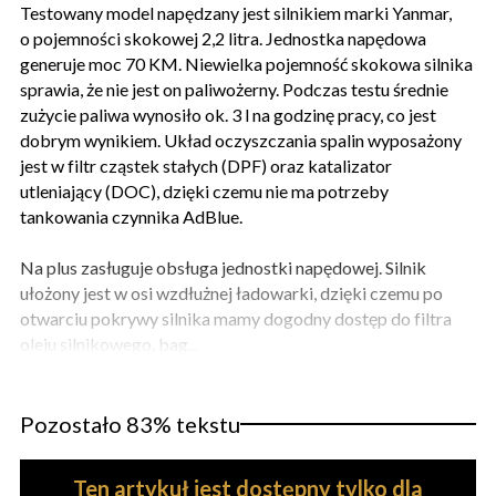
Testowany model napędzany jest silnikiem marki Yanmar,
o pojemności skokowej 2,2 litra. Jednostka napędowa
generuje moc 70 KM. Niewielka pojemność skokowa silnika
sprawia, że nie jest on paliwożerny. Podczas testu średnie
zużycie paliwa wynosiło ok. 3 l na godzinę pracy, co jest
dobrym wynikiem. Układ oczyszczania spalin wyposażony
jest w filtr cząstek stałych (DPF) oraz katalizator
utleniający (DOC), dzięki czemu nie ma potrzeby
tankowania czynnika AdBlue.
Na plus zasługuje obsługa jednostki napędowej. Silnik
ułożony jest w osi wzdłużnej ładowarki, dzięki czemu po
otwarciu pokrywy silnika mamy dogodny dostęp do filtra
oleju silnikowego, bag...
Pozostało 83% tekstu
Ten artykuł jest dostępny tylko dla