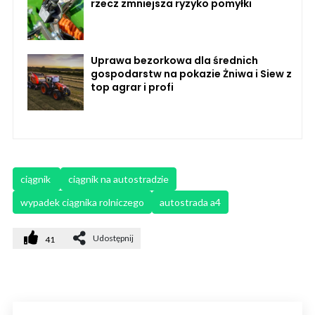
rzecz zmniejsza ryzyko pomyłki
Uprawa bezorkowa dla średnich
gospodarstw na pokazie Żniwa i Siew z
top agrar i profi
ciągnik 
ciągnik na autostradzie
wypadek ciągnika rolniczego
autostrada a4
Udostępnij
41