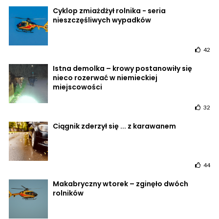
Cyklop zmiażdżył rolnika - seria
nieszczęśliwych wypadków
42
Istna demolka – krowy postanowiły się
nieco rozerwać w niemieckiej
miejscowości
32
Ciągnik zderzył się ... z karawanem
44
Makabryczny wtorek – zginęło dwóch
rolników