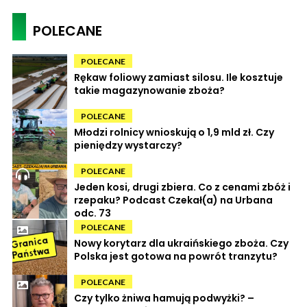
POLECANE
POLECANE
Rękaw foliowy zamiast silosu. Ile kosztuje
takie magazynowanie zboża?
POLECANE
Młodzi rolnicy wnioskują o 1,9 mld zł. Czy
pieniędzy wystarczy?
POLECANE
Jeden kosi, drugi zbiera. Co z cenami zbóż i
rzepaku? Podcast Czekał(a) na Urbana
odc. 73
POLECANE
Nowy korytarz dla ukraińskiego zboża. Czy
Polska jest gotowa na powrót tranzytu?
POLECANE
Czy tylko żniwa hamują podwyżki? –