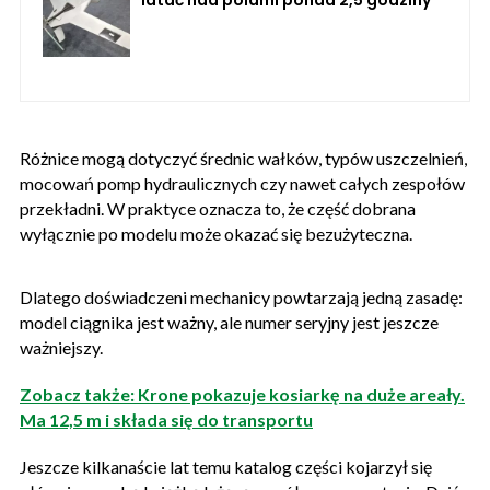
latać nad polami ponad 2,5 godziny
Różnice mogą dotyczyć średnic wałków, typów uszczelnień,
mocowań pomp hydraulicznych czy nawet całych zespołów
przekładni. W praktyce oznacza to, że część dobrana
wyłącznie po modelu może okazać się bezużyteczna.
Dlatego doświadczeni mechanicy powtarzają jedną zasadę:
model ciągnika jest ważny, ale numer seryjny jest jeszcze
ważniejszy.
Zobacz także: Krone pokazuje kosiarkę na duże areały.
Ma 12,5 m i składa się do transportu
Jeszcze kilkanaście lat temu katalog części kojarzył się