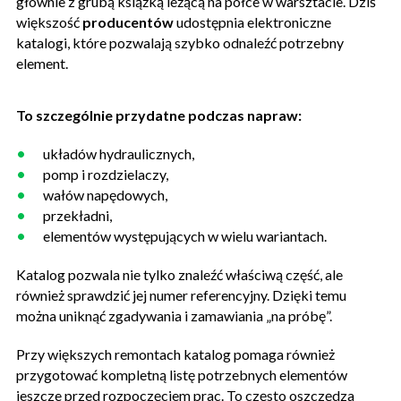
głównie z grubą książką leżącą na półce w warsztacie. Dziś
większość
producentów
udostępnia elektroniczne
katalogi, które pozwalają szybko odnaleźć potrzebny
element.
To szczególnie przydatne podczas napraw:
układów hydraulicznych,
pomp i rozdzielaczy,
wałów napędowych,
przekładni,
elementów występujących w wielu wariantach.
Katalog pozwala nie tylko znaleźć właściwą część, ale
również sprawdzić jej numer referencyjny. Dzięki temu
można uniknąć zgadywania i zamawiania „na próbę”.
Przy większych remontach katalog pomaga również
przygotować kompletną listę potrzebnych elementów
jeszcze przed rozpoczęciem prac. To często oszczędza