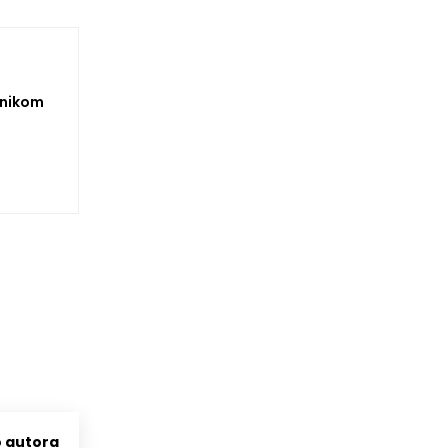
lnikom
o autora