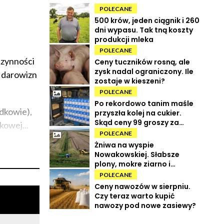
POLECANE
500 krów, jeden ciągnik i 260
dni wypasu. Tak tną koszty
produkcji mleka
POLECANE
czynności
Ceny tuczników rosną, ale
zysk nadal ograniczony. Ile
i darowizn
zostaje w kieszeni?
POLECANE
Po rekordowo tanim maśle
adkowie),
przyszła kolej na cukier.
Skąd ceny 99 groszy za
kowej...
kilogram?
POLECANE
Żniwa na wyspie
Nowakowskiej. Słabsze
plony, mokre ziarno i
wysokie koszty
POLECANE
Ceny nawozów w sierpniu.
Czy teraz warto kupić
nawozy pod nowe zasiewy?