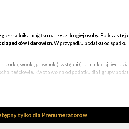
go składnika majątku na rzecz drugiej osoby. Podczas tej 
od spadków i darowizn
. W przypadku podatku od spadku 
syn, córka, wnuki, prawnuki), wstępni (np. matka, ojciec, dzi
ocha, teściowie. Kwota wolna od podatku dla I grupy podat
ostępny tylko dla Prenumeratorów