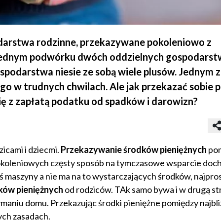
darstwa rodzinne, przekazywane pokoleniowo z
 jednym podwórku dwóch oddzielnych gospodarst
podarstwa niesie ze sobą wiele plusów. Jednym z 
 w trudnych chwilach. Ale jak przekazać sobie p
się z zapłatą podatku od spadków i darowizn?
icami i dziecmi.
Przekazywanie środków pieniężnych
po
pokoleniowych częsty sposób na tymczasowe wsparcie doc
eś maszyny a nie ma na to wystarczających środków, najpr
ków pieniężnych
od rodziców. TAk samo bywa i w drugą st
ymaniu domu. Przekazując środki pieniężne pomiędzy najbli
ych zasadach.