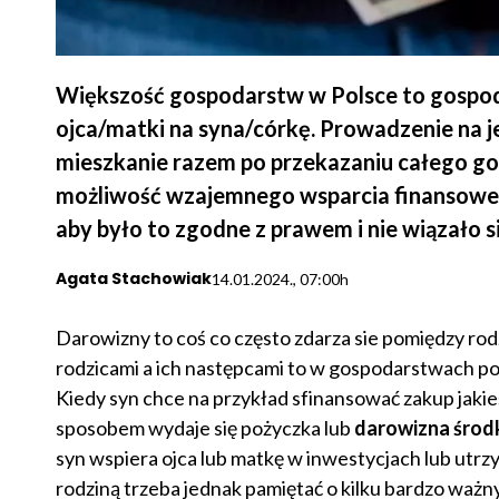
Większość gospodarstw w Polsce to gospo
ojca/matki na syna/córkę. Prowadzenie na
mieszkanie razem po przekazaniu całego gos
możliwość wzajemnego wsparcia finansowego
aby było to zgodne z prawem i nie wiązało 
Agata Stachowiak
14.01.2024., 07:00h
Darowizny to coś co często zdarza sie pomiędzy rodz
rodzicami a ich następcami to w gospodarstwach 
Kiedy syn chce na przykład sfinansować zakup jaki
sposobem wydaje się pożyczka lub
darowizna środ
syn wspiera ojca lub matkę w inwestycjach lub utrz
rodziną trzeba jednak pamiętać o kilku bardzo ważn