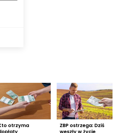
Kto otrzyma
ZBP ostrzega: Dziś
dopłaty
weszły w życie