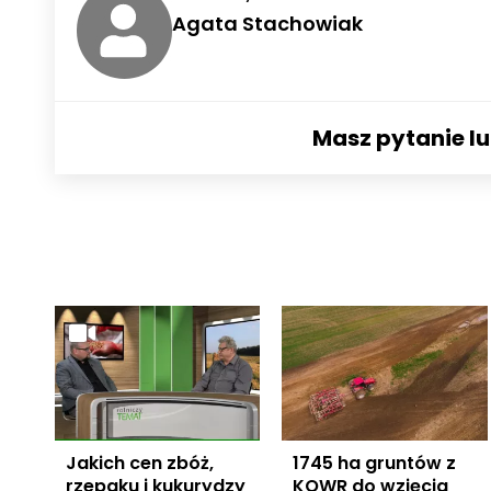
Agata Stachowiak
Masz pytanie l
Jakich cen zbóż,
1745 ha gruntów z
rzepaku i kukurydzy
KOWR do wzięcia