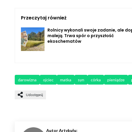
Przeczytaj również
Rolnicy wykonali swoje zadanie, ale do
maleją. Trwa spór o przyszłość
ekoschematów
darowizna
ojciec
matka
syn
córka
pieniądze
Udostępnij
Autor Artykułu: