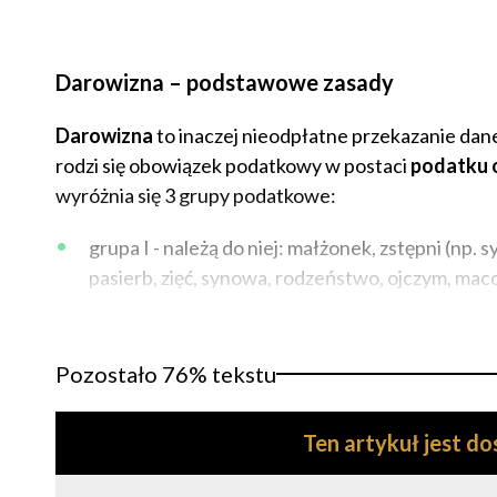
Darowizna – podstawowe zasady
Darowizna
to inaczej nieodpłatne przekazanie dane
rodzi się obowiązek podatkowy w postaci
podatku 
wyróżnia się 3 grupy podatkowe:
grupa I - należą do niej: małżonek, zstępni (np. 
pasierb, zięć, synowa, rodzeństwo, ojczym, mac
Pozostało 76% tekstu
Ten artykuł jest d