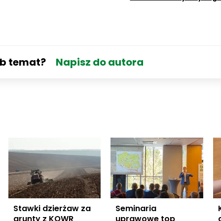
ub temat?
Napisz do autora
Stawki dzierżaw za
Seminaria
grunty z KOWR
uprawowe top