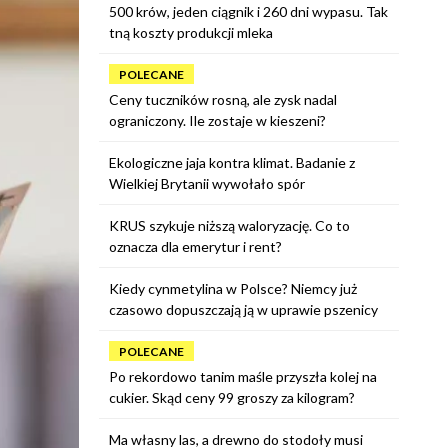
500 krów, jeden ciągnik i 260 dni wypasu. Tak
tną koszty produkcji mleka
POLECANE
Ceny tuczników rosną, ale zysk nadal
ograniczony. Ile zostaje w kieszeni?
Ekologiczne jaja kontra klimat. Badanie z
Wielkiej Brytanii wywołało spór
KRUS szykuje niższą waloryzację. Co to
oznacza dla emerytur i rent?
Kiedy cynmetylina w Polsce? Niemcy już
czasowo dopuszczają ją w uprawie pszenicy
POLECANE
Po rekordowo tanim maśle przyszła kolej na
cukier. Skąd ceny 99 groszy za kilogram?
Ma własny las, a drewno do stodoły musi