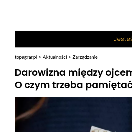
Jeste
topagrar.pl
>
Aktualności
>
Zarządzanie
Darowizna między ojcem
O czym trzeba pamięta