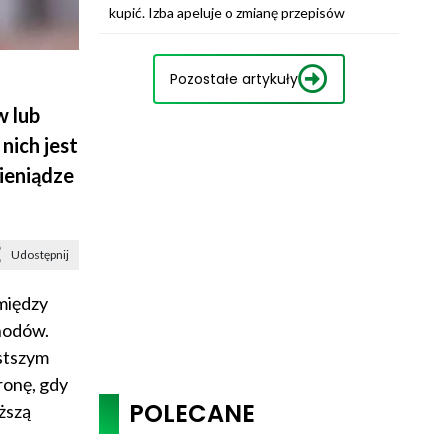
kupić. Izba apeluje o zmianę przepisów
Pozostałe artykuły
w lub
nich jest
ieniądze
Udostępnij
między
hodów.
ostszym
ronę, gdy
POLECANE
ższą