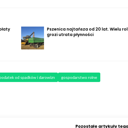
płaty
Pszenica najtańsza od 20 lat. Wielu ro
grozi utrata płynności
podatek od spadków i darowizn
gospodarstwo rolne
Pozostałe artykuły teg