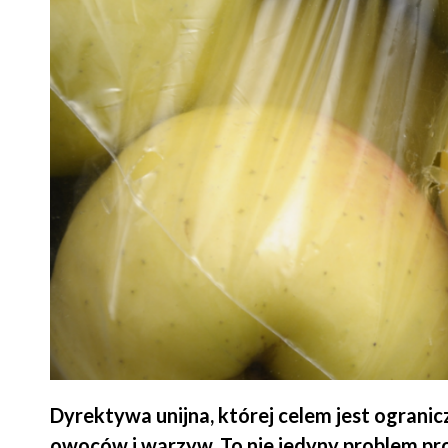
Dyrektywa unijna, której celem jest ograni
owoców i warzyw. To nie jedyny problem pr