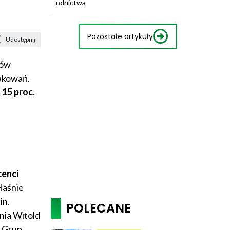
rolnictwa
Pozostałe artykuły
Udostępnij
tów
akowań.
o 15 proc.
cenci
łaśnie
in.
POLECANE
nia Witold
 Grup