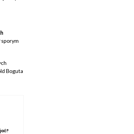
ch
w
sporym
ych
old Boguta
jać?