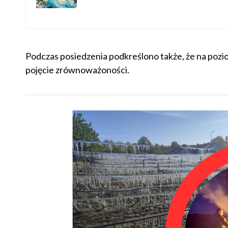
albo odejdą do lamusa!"
Podczas posiedzenia podkreślono także, że na pozio
pojęcie zrównoważoności.