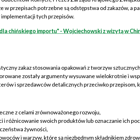
e w przepisach potrzebne są odstępstwa od zakazów, a p
 implementacji tych przepisów.
dla chińskiego importu" - Wojciechowski z wizytą w Chi
tyczny zakaz stosowania opakowań z tworzyw sztucznych 
norowane zostały argumenty wysuwane wielokrotnie i wsp
rterów i sprzedawców detalicznych przeciwko przepisom, 
zeczne z celami zrównoważonego rozwoju,
 i różnicowanie swoich produktów lub oznaczanie ich po
eczeństwa żywności,
 owoców i warzyw, które są niezbędnym składnikiem zdrowe