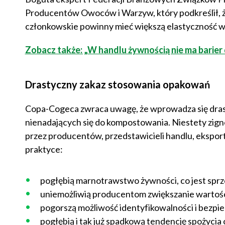
Producentów Owoców i Warzyw, który podkreślił, ż
członkowskie powinny mieć większą elastyczność w
Zobacz także: „W handlu żywnością nie ma barier 
Drastyczny zakaz stosowania opakowań
Copa-Cogeca zwraca uwagę, że wprowadza się dras
nienadających się do kompostowania. Niestety zig
przez producentów, przedstawicieli handlu, ekspo
praktyce:
pogłębią marnotrawstwo żywności, co jest spr
uniemożliwią producentom zwiększanie wartości
pogorszą możliwość identyfikowalności i bezpi
pogłębią i tak już spadkową tendencję spożycia