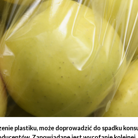
czenie plastiku, może doprowadzić do spadku kons
oducentów. Zapowiadane jest wycofanie kolejnej