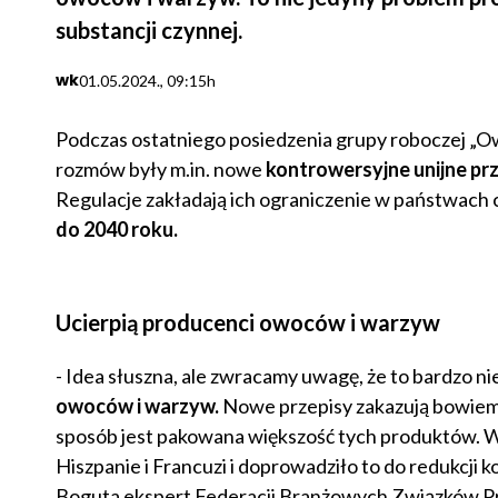
substancji czynnej.
wk
01.05.2024., 09:15h
Podczas ostatniego posiedzenia grupy roboczej „
rozmów były m.in. nowe
kontrowersyjne unijne pr
Regulacje zakładają ich ograniczenie w państwach
do 2040 roku.
Ucierpią producenci owoców i warzyw
- Idea słuszna, ale zwracamy uwagę, że to bardzo n
owoców i warzyw.
Nowe przepisy zakazują bowie
sposób jest pakowana większość tych produktów. Wie
Hiszpanie i Francuzi i doprowadziło to do redukcji
Boguta ekspert Federacji Branżowych Związków P