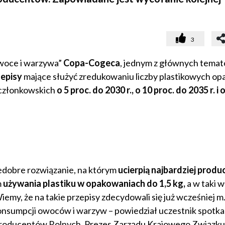
3
Owoce i warzywa”
Copa-Cogeca
, jednym z głównych tema
zepisy
mające służyć zredukowaniu liczby plastikowych op
 członkowskich
o 5 proc. do 2030 r., o 10 proc. do 2035 r. i 
iedobre rozwiązanie, na którym
ucierpią najbardziej produ
m
używania plastiku w opakowaniach do 1,5 kg,
a w taki w
my, że na takie przepisy zdecydowali się już wcześniej m.
 konsumpcji owoców i warzyw – powiedział uczestnik spotka
roducentów Rolnych, Prezes Zarządu Krajowego Związku