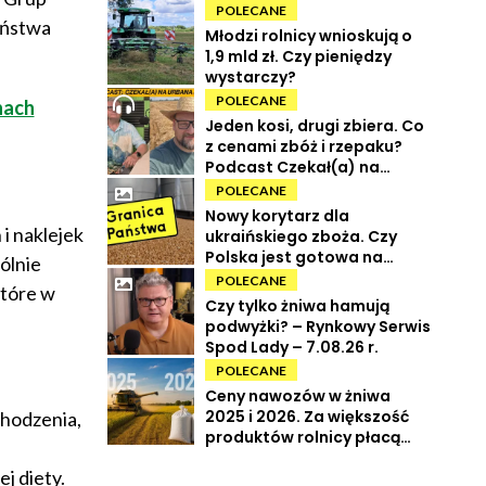
POLECANE
aństwa
Młodzi rolnicy wnioskują o
1,9 mld zł. Czy pieniędzy
wystarczy?
POLECANE
nach
Jeden kosi, drugi zbiera. Co
z cenami zbóż i rzepaku?
Podcast Czekał(a) na
Urbana odc. 73
POLECANE
Nowy korytarz dla
i naklejek
ukraińskiego zboża. Czy
Polska jest gotowa na
ólnie
powrót tranzytu?
POLECANE
które w
Czy tylko żniwa hamują
podwyżki? – Rynkowy Serwis
Spod Lady – 7.08.26 r.
POLECANE
Ceny nawozów w żniwa
2025 i 2026. Za większość
chodzenia,
produktów rolnicy płacą
więcej
j diety.