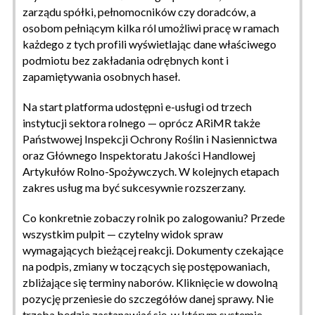
zarządu spółki, pełnomocników czy doradców, a
osobom pełniącym kilka ról umożliwi pracę w ramach
każdego z tych profili wyświetlając dane właściwego
podmiotu bez zakładania odrębnych kont i
zapamiętywania osobnych haseł.
Na start platforma udostępni e-usługi od trzech
instytucji sektora rolnego — oprócz ARiMR także
Państwowej Inspekcji Ochrony Roślin i Nasiennictwa
oraz Głównego Inspektoratu Jakości Handlowej
Artykułów Rolno-Spożywczych. W kolejnych etapach
zakres usług ma być sukcesywnie rozszerzany.
Co konkretnie zobaczy rolnik po zalogowaniu? Przede
wszystkim pulpit — czytelny widok spraw
wymagających bieżącej reakcji. Dokumenty czekające
na podpis, zmiany w toczących się postępowaniach,
zbliżające się terminy naborów. Kliknięcie w dowolną
pozycję przeniesie do szczegółów danej sprawy. Nie
trzeba będzie zastanawiać się, w którym systemie