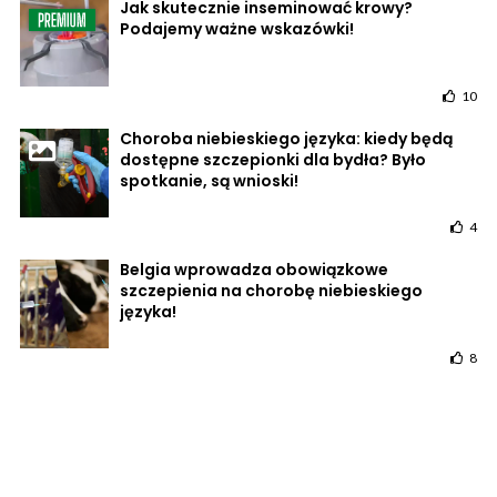
Jak skutecznie inseminować krowy?
Podajemy ważne wskazówki!
10
Choroba niebieskiego języka: kiedy będą
dostępne szczepionki dla bydła? Było
spotkanie, są wnioski!
4
Belgia wprowadza obowiązkowe
szczepienia na chorobę niebieskiego
języka!
8
POWRÓT DO STRONY GŁÓWNEJ