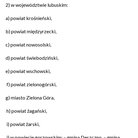
2) w województwie lubuskim:
a) powiat krośnieński,
b) powiat międzyrzecki,
c) powiat nowosolski,
d) powiat świebodziński,
e) powiat wschowski,
f) powiat zielonogórski,
g) miasto Zielona Góra,
h) powiat żagański,
i) powiat żarski,
j) w powiecie gorzowskim: – gmina Deszczno, – gmina