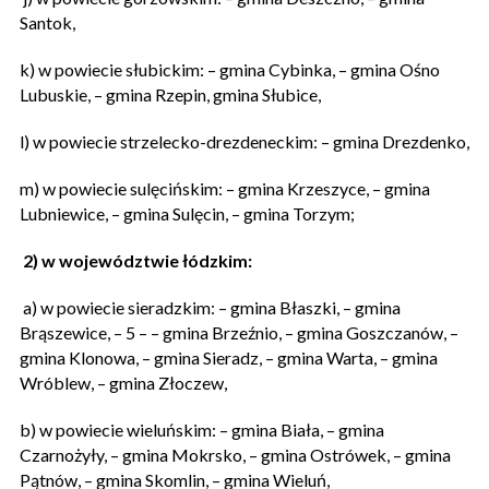
Santok,
k) w powiecie słubickim: – gmina Cybinka, – gmina Ośno
Lubuskie, – gmina Rzepin, gmina Słubice,
l) w powiecie strzelecko-drezdeneckim: – gmina Drezdenko,
m) w powiecie sulęcińskim: – gmina Krzeszyce, – gmina
Lubniewice, – gmina Sulęcin, – gmina Torzym;
2) w województwie łódzkim:
a) w powiecie sieradzkim: – gmina Błaszki, – gmina
Brąszewice, – 5 – – gmina Brzeźnio, – gmina Goszczanów, –
gmina Klonowa, – gmina Sieradz, – gmina Warta, – gmina
Wróblew, – gmina Złoczew,
b) w powiecie wieluńskim: – gmina Biała, – gmina
Czarnożyły, – gmina Mokrsko, – gmina Ostrówek, – gmina
Pątnów, – gmina Skomlin, – gmina Wieluń,