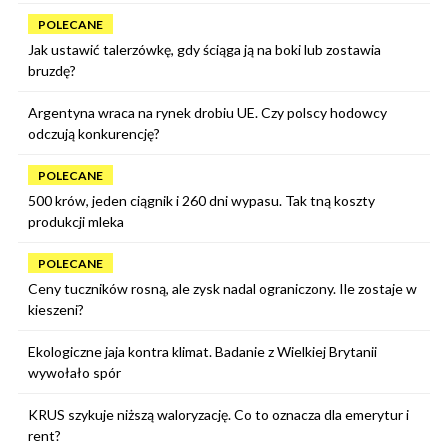
POLECANE
Jak ustawić talerzówkę, gdy ściąga ją na boki lub zostawia
bruzdę?
Argentyna wraca na rynek drobiu UE. Czy polscy hodowcy
odczują konkurencję?
POLECANE
500 krów, jeden ciągnik i 260 dni wypasu. Tak tną koszty
produkcji mleka
POLECANE
Ceny tuczników rosną, ale zysk nadal ograniczony. Ile zostaje w
kieszeni?
Ekologiczne jaja kontra klimat. Badanie z Wielkiej Brytanii
wywołało spór
KRUS szykuje niższą waloryzację. Co to oznacza dla emerytur i
rent?