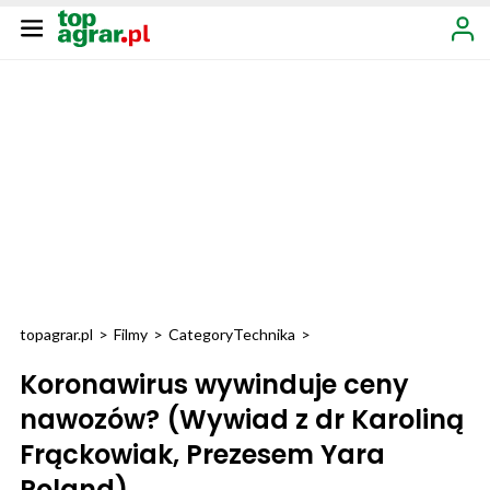
topagrar.pl
>
Filmy
>
Category
Technika
>
Koronawirus wywinduje ceny
nawozów? (Wywiad z dr Karoliną
Frąckowiak, Prezesem Yara
Poland)