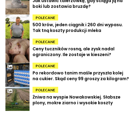
Jak ustawić talerzówkę, gdy ściąga ją na
boki lub zostawia bruzdę?
POLECANE
500 krów, jeden ciągnik i 260 dni wypasu.
Tak tną koszty produkcji mleka
POLECANE
Ceny tuczników rosną, ale zysk nadal
ograniczony. Ile zostaje w kieszeni?
POLECANE
Po rekordowo tanim maśle przyszła kolej
na cukier. Skąd ceny 99 groszy za kilogram?
POLECANE
Żniwa na wyspie Nowakowskiej. Słabsze
plony, mokre ziarno i wysokie koszty