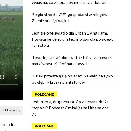
wyjaśnia, co zrobić, aby nie stracić dopłat
Belgia straciła 71% gospodarstw rolnych.
Ziemię przejęli więksi
Jest zielone światło dla Urban Living Farm.
Powstanie centrum technologii dla polskiego
rolnictwa
Teraz będzie wiadomo, kto stoi za sukcesem
marki własnej sieci handlowych
Buraki przestają się opłacać. Nawałnice tylko
pogłębiły kryzys plantatorów
POLECANE
Jeden kosi, drugi zbiera. Co z cenami zbóż i
rzepaku? Podcast Czekał(a) na Urbana odc.
Udostępnij
73
of. dr.
POLECANE