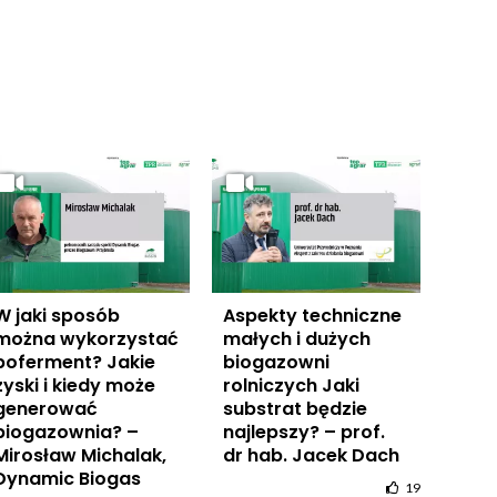
W jaki sposób
Aspekty techniczne
można wykorzystać
małych i dużych
poferment? Jakie
biogazowni
zyski i kiedy może
rolniczych Jaki
generować
substrat będzie
biogazownia? –
najlepszy? – prof.
Mirosław Michalak,
dr hab. Jacek Dach
Dynamic Biogas
19