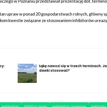
niczego w Poznaniu przedstawiał prezentację dot. termin
stan upraw w ponad 20 gospodarstwach rolnych, główny sp
nikom kwestie związane ze stosowaniem inhibitorów ureazy
cy:
Łąkę nawozi się w trzech terminach. Ja
dawki stosować?
webinarium
inhibitor ureazy
webinarium uprawowe
webinariu