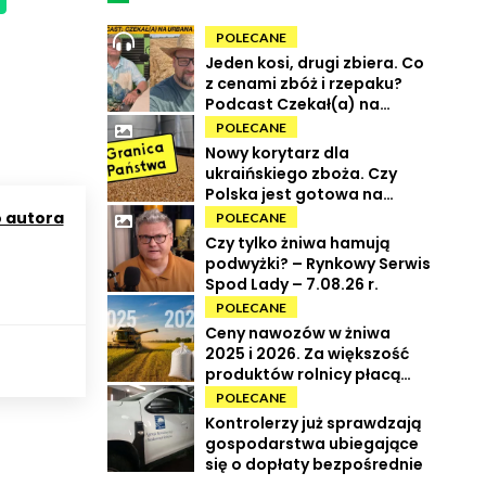
POLECANE
Jeden kosi, drugi zbiera. Co
z cenami zbóż i rzepaku?
Podcast Czekał(a) na
Urbana odc. 73
POLECANE
Nowy korytarz dla
ukraińskiego zboża. Czy
Polska jest gotowa na
powrót tranzytu?
o autora
POLECANE
Czy tylko żniwa hamują
podwyżki? – Rynkowy Serwis
Spod Lady – 7.08.26 r.
POLECANE
Ceny nawozów w żniwa
2025 i 2026. Za większość
produktów rolnicy płacą
więcej
POLECANE
Kontrolerzy już sprawdzają
gospodarstwa ubiegające
się o dopłaty bezpośrednie