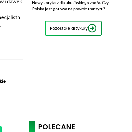
ów i dawek
Nowy korytarz dla ukraińskiego zboża. Czy
Polska jest gotowa na powrót tranzytu?
ecjalista
.
Pozostałe artykuły
kie
POLECANE