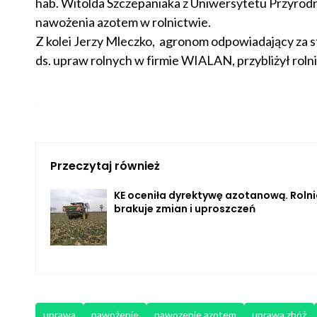
hab. Witolda Szczepaniaka z Uniwersytetu Przyrod
nawożenia azotem w rolnictwie.
Z kolei Jerzy Mleczko, agronom odpowiadający za 
ds. upraw rolnych w firmie WIALAN, przybliżył rol
Przeczytaj również
KE oceniła dyrektywę azotanową. Rolni
brakuje zmian i uproszczeń
uprawa
nawożenie
nawozenie azotem
uprawa zbóż