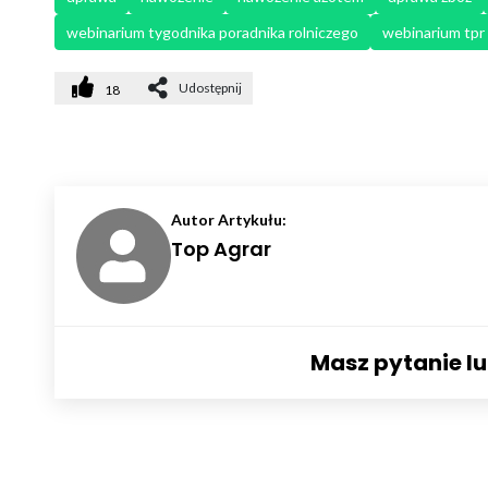
webinarium tygodnika poradnika rolniczego
webinarium tpr
Udostępnij
18
Autor Artykułu:
Top Agrar
Masz pytanie l