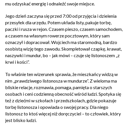
mu odzyskać energię i odnaleźć swoje miejsce.
Jego dzień zaczyna się przed 7:00 od przyjęcia i dzielenia
przesyłek dla urzędu. Potem układa listy, pakuje torbę,
paczki i rusza w rejon. Czasem pieszo, czasem samochodem,
a czasem na własnym rowerze pocztowym, który sam
oznaczył i dopracował. Wojciech ma staromodną, bardzo
osobistą wizję tego zawodu. Skompletował czapkę, krawat,
naszywki i mundur, bo – jak mówi – czuje się listonoszem „z
krwi i kości”.
To właśnie ten wizerunek sprawia, że mieszkańcy widzą w
nim „prawdziwego listonosza w mundurze”. Z wieloma ma
bliskie relacje, rozmawia, pomaga, pamięta o starszych
osobach i ceni codzienną obecność wśród ludzi. Spotyka się
też z dziećmi w szkołach i przedszkolach, gdzie pokazuje
torbę listonosza i opowiada o swojej pracy. Dla niego
listonosz to ktoś więcej niż doręczyciel – to człowiek, który
jest blisko ludzi.