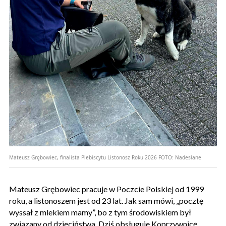
Mateusz Grębowiec, finalista Plebiscytu Listonosz Roku 2026
FOTO:
Nadesłane
Mateusz Grębowiec pracuje w Poczcie Polskiej od 1999
roku, a listonoszem jest od 23 lat. Jak sam mówi, „pocztę
wyssał z mlekiem mamy”, bo z tym środowiskiem był
związany od dzieciństwa. Dziś obsługuje Koprzywnicę,