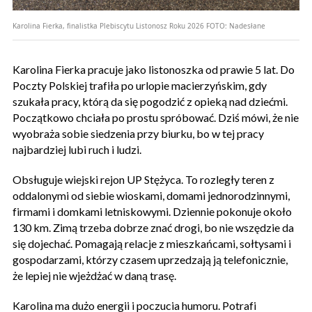
Karolina Fierka, finalistka Plebiscytu Listonosz Roku 2026
FOTO:
Nadesłane
Karolina Fierka pracuje jako listonoszka od prawie 5 lat. Do
Poczty Polskiej trafiła po urlopie macierzyńskim, gdy
szukała pracy, którą da się pogodzić z opieką nad dziećmi.
Początkowo chciała po prostu spróbować. Dziś mówi, że nie
wyobraża sobie siedzenia przy biurku, bo w tej pracy
najbardziej lubi ruch i ludzi.
Obsługuje wiejski rejon UP Stężyca. To rozległy teren z
oddalonymi od siebie wioskami, domami jednorodzinnymi,
firmami i domkami letniskowymi. Dziennie pokonuje około
130 km. Zimą trzeba dobrze znać drogi, bo nie wszędzie da
się dojechać. Pomagają relacje z mieszkańcami, sołtysami i
gospodarzami, którzy czasem uprzedzają ją telefonicznie,
że lepiej nie wjeżdżać w daną trasę.
Karolina ma dużo energii i poczucia humoru. Potrafi