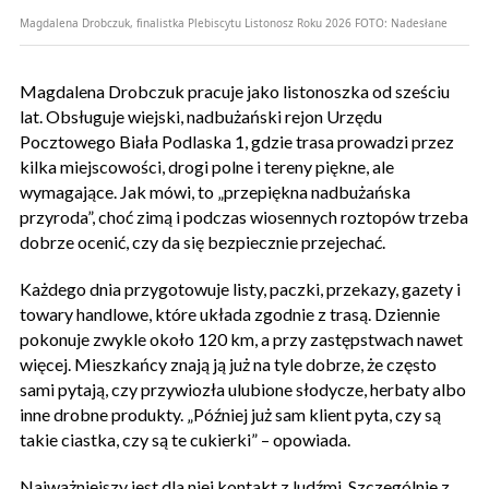
Magdalena Drobczuk, finalistka Plebiscytu Listonosz Roku 2026
FOTO:
Nadesłane
Magdalena Drobczuk pracuje jako listonoszka od sześciu
lat. Obsługuje wiejski, nadbużański rejon Urzędu
Pocztowego Biała Podlaska 1, gdzie trasa prowadzi przez
kilka miejscowości, drogi polne i tereny piękne, ale
wymagające. Jak mówi, to „przepiękna nadbużańska
przyroda”, choć zimą i podczas wiosennych roztopów trzeba
dobrze ocenić, czy da się bezpiecznie przejechać.
Każdego dnia przygotowuje listy, paczki, przekazy, gazety i
towary handlowe, które układa zgodnie z trasą. Dziennie
pokonuje zwykle około 120 km, a przy zastępstwach nawet
więcej. Mieszkańcy znają ją już na tyle dobrze, że często
sami pytają, czy przywiozła ulubione słodycze, herbaty albo
inne drobne produkty. „Później już sam klient pyta, czy są
takie ciastka, czy są te cukierki” – opowiada.
Najważniejszy jest dla niej kontakt z ludźmi. Szczególnie z