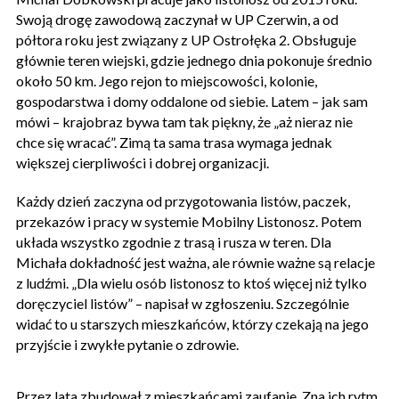
Swoją drogę zawodową zaczynał w UP Czerwin, a od
półtora roku jest związany z UP Ostrołęka 2. Obsługuje
głównie teren wiejski, gdzie jednego dnia pokonuje średnio
około 50 km. Jego rejon to miejscowości, kolonie,
gospodarstwa i domy oddalone od siebie. Latem – jak sam
mówi – krajobraz bywa tam tak piękny, że „aż nieraz nie
chce się wracać”. Zimą ta sama trasa wymaga jednak
większej cierpliwości i dobrej organizacji.
Każdy dzień zaczyna od przygotowania listów, paczek,
przekazów i pracy w systemie Mobilny Listonosz. Potem
układa wszystko zgodnie z trasą i rusza w teren. Dla
Michała dokładność jest ważna, ale równie ważne są relacje
z ludźmi. „Dla wielu osób listonosz to ktoś więcej niż tylko
doręczyciel listów” – napisał w zgłoszeniu. Szczególnie
widać to u starszych mieszkańców, którzy czekają na jego
przyjście i zwykłe pytanie o zdrowie.
Przez lata zbudował z mieszkańcami zaufanie. Zna ich rytm