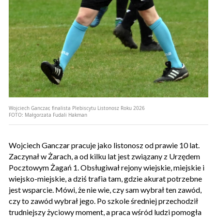
Wojciech Ganczar, finalista Plebiscytu Listonosz Roku 2026
FOTO:
Małgorzata Fudali Hakman
Wojciech Ganczar pracuje jako listonosz od prawie 10 lat.
Zaczynał w Żarach, a od kilku lat jest związany z Urzędem
Pocztowym Żagań 1. Obsługiwał rejony wiejskie, miejskie i
wiejsko-miejskie, a dziś trafia tam, gdzie akurat potrzebne
jest wsparcie. Mówi, że nie wie, czy sam wybrał ten zawód,
czy to zawód wybrał jego. Po szkole średniej przechodził
trudniejszy życiowy moment, a praca wśród ludzi pomogła