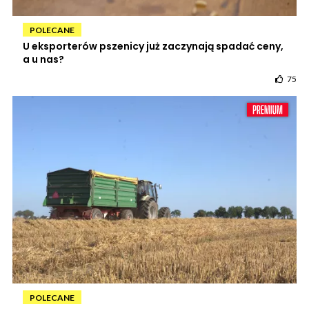
POLECANE
U eksporterów pszenicy już zaczynają spadać ceny,
a u nas?
75
POLECANE