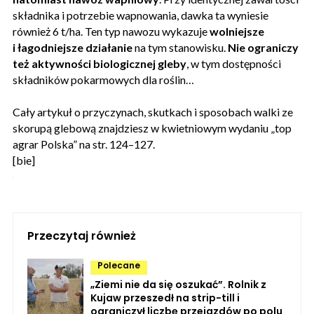
składnika i potrzebie wapnowania, dawka ta wyniesie
również 6 t/ha. Ten typ nawozu wykazuje
wolniejsze
i łagodniejsze działanie
na tym stanowisku.
Nie ograniczy
też aktywności biologicznej gleby
, w tym dostępności
składników pokarmowych dla roślin…
Cały artykuł o przyczynach, skutkach i sposobach walki ze
skorupą glebową znajdziesz w kwietniowym wydaniu „top
agrar Polska” na str. 124–127.
[bie]
Przeczytaj również
Polecane
„Ziemi nie da się oszukać”. Rolnik z
Kujaw przeszedł na strip-till i
ograniczył liczbę przejazdów po polu