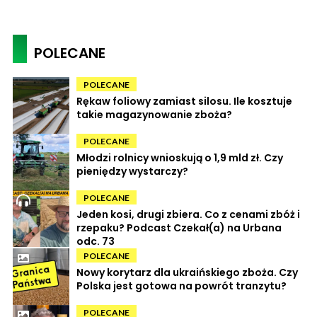
POLECANE
POLECANE
Rękaw foliowy zamiast silosu. Ile kosztuje
takie magazynowanie zboża?
POLECANE
Młodzi rolnicy wnioskują o 1,9 mld zł. Czy
pieniędzy wystarczy?
POLECANE
Jeden kosi, drugi zbiera. Co z cenami zbóż i
rzepaku? Podcast Czekał(a) na Urbana
odc. 73
POLECANE
Nowy korytarz dla ukraińskiego zboża. Czy
Polska jest gotowa na powrót tranzytu?
POLECANE