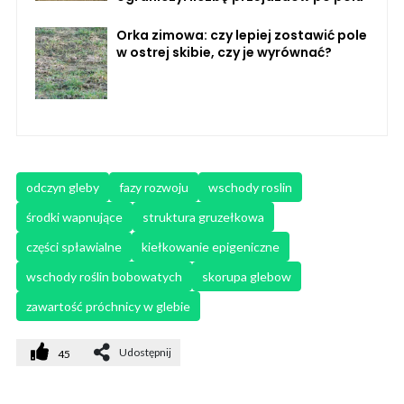
Orka zimowa: czy lepiej zostawić pole
w ostrej skibie, czy je wyrównać?
odczyn gleby
fazy rozwoju
wschody roslin
środki wapnujące
struktura gruzełkowa
części spławialne
kiełkowanie epigeniczne
wschody roślin bobowatych
skorupa glebow
zawartość próchnicy w glebie
Udostępnij
45