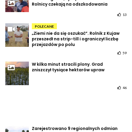
Rolnicy czekają na odszkodowania
13
POLECANE
„Ziemi nie da się oszukać”. Rolnik z Kujaw
przeszedł na strip-till i ograniczył liczbę
przejazdów po polu
59
W kilka minut stracili plony. Grad
zniszczył tysiące hektarów upraw
46
Zarejestrowano 9 regionalnych odmian