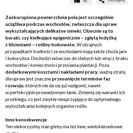
Udostępnij
45
Zaskorupiona powierzchnia pola jest szczególnie
uciążliwa podczas wschodów, zwłaszcza dla upraw
wykształcających delikatne siewki. Obecnie są to
buraki, czy kiełkujące epigenicznie – zgiętą łodyżką
z liścieniami – rośliny bobowate.
W skrajnych
przypadkach trudności ze wschodami mają także zboża jare
i kukurydza. Dochodzi wówczas do słabych lub wręcz braku
wschodów i konieczności przesiania plantacji. Poza
dodatkowymi kosztami i nakładami pracy,
ważną stratą
dla upraw jest znaczne
przesunięcie terminów faz
rozwoju
, których nie da się już nadgonić, nawet
w perfekcyjnie prowadzonym łanie. Zmienią się warunki ich
przebiegu, co jest zwykle niesprzyjające do optymalnego
wykształcania kolejnych organów roślin.
Inne konsekwencje
Ten niekorzystny stan gleby ma też inne, wielokierunkowe