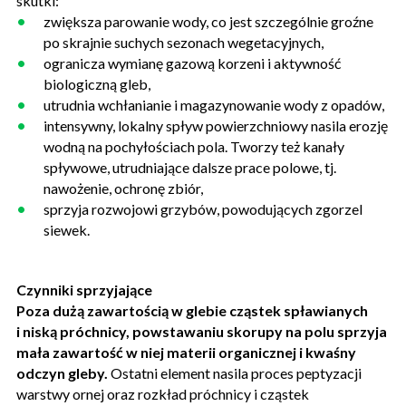
skutki:
zwiększa parowanie wody, co jest szczególnie groźne
po skrajnie suchych sezonach wegetacyjnych,
ogranicza wymianę gazową korzeni i aktywność
biologiczną gleb,
utrudnia wchłanianie i magazynowanie wody z opadów,
intensywny, lokalny spływ powierzchniowy nasila erozję
wodną na pochyłościach pola. Tworzy też kanały
spływowe, utrudniające dalsze prace polowe, tj.
nawożenie, ochronę zbiór,
sprzyja rozwojowi grzybów, powodujących zgorzel
siewek.
Czynniki sprzyjające
Poza dużą zawartością w glebie cząstek spławianych
i niską próchnicy, powstawaniu skorupy na polu sprzyja
mała zawartość w niej materii organicznej i kwaśny
odczyn gleby.
Ostatni element nasila proces peptyzacji
warstwy ornej oraz rozkład próchnicy i cząstek