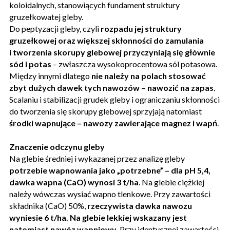
koloidalnych, stanowiących fundament struktury
gruzełkowatej gleby.
Do peptyzacji gleby, czyli
rozpadu jej struktury
gruzełkowej oraz większej skłonności do zamulania
i tworzenia skorupy glebowej przyczyniają się głównie
sód i potas
– zwłaszcza wysokoprocentowa sól potasowa.
Między innymi dlatego
nie należy na polach stosować
zbyt dużych dawek tych nawozów – nawozić na zapas
.
Scalaniu i stabilizacji grudek gleby i ograniczaniu skłonności
do tworzenia się skorupy glebowej sprzyjają natomiast
środki wapnujące – nawozy zawierające magnez i wapń
.
Znaczenie odczynu gleby
Na glebie średniej i wykazanej przez analizę gleby
potrzebie wapnowania jako „potrzebne” – dla pH 5,4,
dawka wapna (CaO) wynosi 3 t/ha
. Na glebie ciężkiej
należy wówczas wysiać wapno tlenkowe. Przy zawartości
składnika (CaO) 50%,
rzeczywista dawka nawozu
wyniesie 6 t/ha.
Na glebie lekkiej wskazany jest
natomiast nawóz wapniowy
. Przy identycznej zawartości