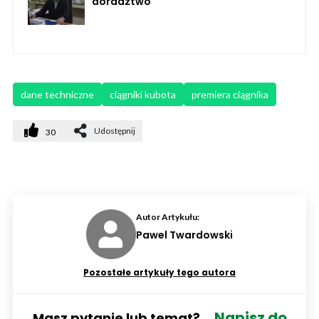
doradztwo
dane techniczne
ciągniki kubota
premiera ciągnika
Udostępnij
30
Autor Artykułu:
Pawel Twardowski
Pozostałe artykuły tego autora
Napisz do
Masz pytanie lub temat?