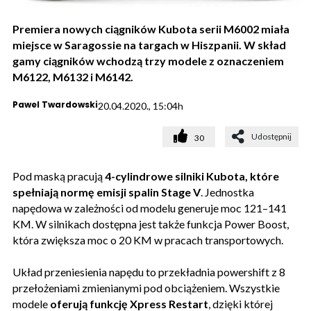
Premiera nowych ciągników Kubota serii M6002 miała
miejsce w Saragossie na targach w Hiszpanii. W skład
gamy ciągników wchodzą trzy modele z oznaczeniem
M6122, M6132 i M6142.
Pawel Twardowski
20.04.2020., 15:04h
Udostępnij
30
Pod maską pracują
4-cylindrowe silniki Kubota, które
spełniają
normę emisji spalin Stage V
. Jednostka
napędowa w zależności od modelu generuje moc 121–141
KM. W silnikach dostępna jest także funkcja Power Boost,
która zwiększa moc o 20 KM w pracach transportowych.
Układ przeniesienia napędu to przekładnia powershift z 8
przełożeniami zmienianymi pod obciążeniem. Wszystkie
modele
oferują funkcję Xpress Restart
, dzięki której