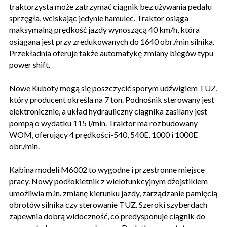
traktorzysta może zatrzymać ciągnik bez używania pedału
sprzęgła, wciskając jedynie hamulec. Traktor osiąga
maksymalną prędkość jazdy wynoszącą 40 km/h, która
osiągana jest przy zredukowanych do 1640 obr./min silnika.
Przekładnia oferuje także automatykę zmiany biegów typu
power shift.
Nowe Kuboty mogą się poszczycić sporym udźwigiem TUZ,
który producent określa na 7 ton. Podnośnik sterowany jest
elektronicznie, a układ hydrauliczny ciągnika zasilany jest
pompą o wydatku 115 l/min. Traktor ma rozbudowany
WOM, oferujący 4 prędkości-540, 540E, 1000 i 1000E
obr./min.
Kabina modeli M6002 to wygodne i przestronne miejsce
pracy. Nowy podłokietnik z wielofunkcyjnym dżojstikiem
umożliwia m.in. zmianę kierunku jazdy, zarządzanie pamięcią
obrotów silnika czy sterowanie TUZ. Szeroki szyberdach
zapewnia dobrą widoczność, co predysponuje ciągnik do