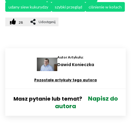
udany siew kukurydzy
szybki przegląd
ciśnienie w kołach
Udostępnij
28
Autor Artykułu:
Dawid Konieczka
Pozostałe artykuły tego autora
Napisz do
Masz pytanie lub temat?
autora