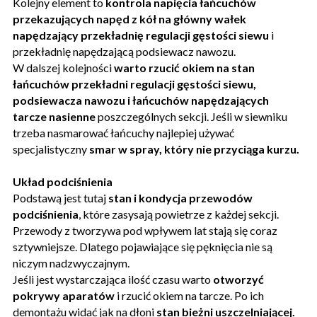
Kolejny element to
kontrola napięcia łańcuchów
przekazujących napęd z kół na główny wałek
napędzający przekładnię regulacji gęstości siewu
i
przekładnię napędzającą podsiewacz nawozu.
W dalszej kolejności
warto rzucić okiem na stan
łańcuchów przekładni regulacji gęstości siewu,
podsiewacza nawozu i łańcuchów napędzających
tarcze nasienne
poszczególnych sekcji. Jeśli w siewniku
trzeba nasmarować łańcuchy najlepiej używać
specjalistyczny
smar w spray, który nie przyciąga kurzu.
Układ podciśnienia
Podstawą jest tutaj
stan i kondycja przewodów
podciśnienia
, które zasysają powietrze z każdej sekcji.
Przewody z tworzywa pod wpływem lat stają się coraz
sztywniejsze. Dlatego pojawiające się pęknięcia nie są
niczym nadzwyczajnym.
Jeśli jest wystarczająca ilość czasu warto
otworzyć
pokrywy aparatów
i rzucić okiem na tarcze. Po ich
demontażu widać jak na dłoni
stan bieżni uszczelniającej.