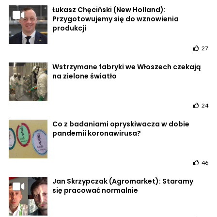
Łukasz Chęciński (New Holland):
Przygotowujemy się do wznowienia
produkcji
27
Wstrzymane fabryki we Włoszech czekają
na zielone światło
24
Co z badaniami opryskiwacza w dobie
pandemii koronawirusa?
46
Jan Skrzypczak (Agromarket): Staramy
się pracować normalnie