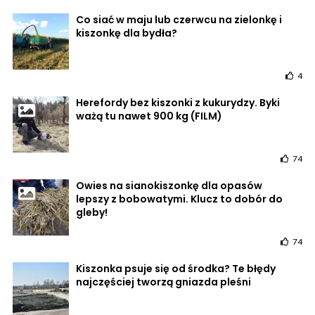
Co siać w maju lub czerwcu na zielonkę i
kiszonkę dla bydła?
4
Herefordy bez kiszonki z kukurydzy. Byki
ważą tu nawet 900 kg (FILM)
74
Owies na sianokiszonkę dla opasów
lepszy z bobowatymi. Klucz to dobór do
gleby!
74
Kiszonka psuje się od środka? Te błędy
najczęściej tworzą gniazda pleśni