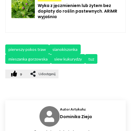
Wyka z jęczmieniem lub żytem bez
dopłaty do roślin pastewnych. ARiMR
wyjaśnia
pierwszy pokos traw
sianokiszonka
mieszanka gorzowska
siew kukurydzy
tuz
Udostępnij
9
Autor Artykułu:
Dominika Zieja