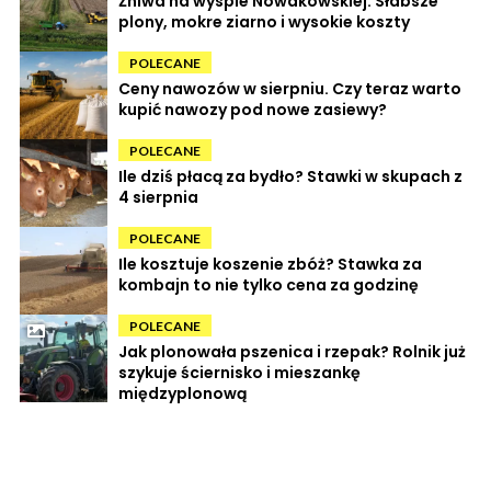
Żniwa na wyspie Nowakowskiej. Słabsze
plony, mokre ziarno i wysokie koszty
POLECANE
Ceny nawozów w sierpniu. Czy teraz warto
kupić nawozy pod nowe zasiewy?
POLECANE
Ile dziś płacą za bydło? Stawki w skupach z
4 sierpnia
POLECANE
Ile kosztuje koszenie zbóż? Stawka za
kombajn to nie tylko cena za godzinę
POLECANE
Jak plonowała pszenica i rzepak? Rolnik już
szykuje ściernisko i mieszankę
międzyplonową