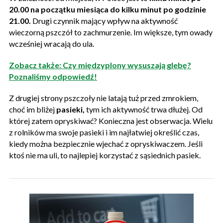
20.00 na początku miesiąca do kilku minut po godzinie
21.00.
Drugi czynnik mający wpływ na aktywność
wieczorną pszczół to zachmurzenie. Im większe, tym owady
wcześniej wracają do ula.
Zobacz także: Czy międzyplony wysuszają glebę?
Poznaliśmy odpowiedź!
Z drugiej strony pszczoły nie latają tuż przed zmrokiem,
choć im bliżej
pasieki,
tym ich aktywność trwa dłużej. Od
której zatem opryskiwać? Konieczna jest obserwacja. Wielu
z rolników ma swoje pasieki i im najłatwiej określić czas,
kiedy można bezpiecznie wjechać z opryskiwaczem. Jeśli
ktoś nie ma uli, to najlepiej korzystać z sąsiednich pasiek.