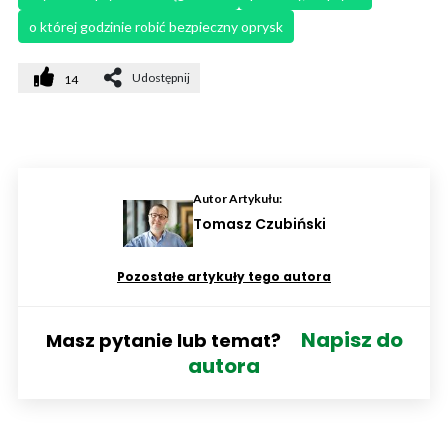
o której godzinie robić bezpieczny oprysk
Udostępnij
14
Autor Artykułu:
Tomasz Czubiński
Pozostałe artykuły tego autora
Napisz do
Masz pytanie lub temat?
autora