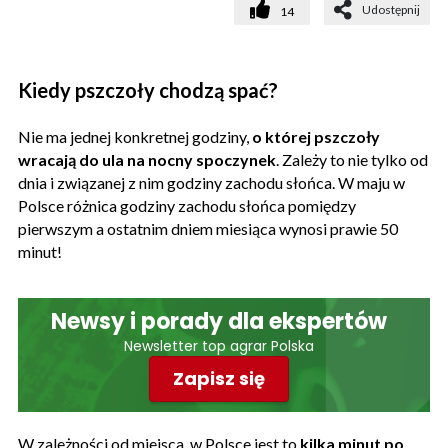
Udostępnij
14
Kiedy pszczoły chodzą spać?
Nie ma jednej konkretnej godziny,
o której pszczoły
wracają do ula na nocny spoczynek
. Zależy to nie tylko od
dnia i związanej z nim godziny zachodu słońca. W maju w
Polsce różnica godziny zachodu słońca pomiędzy
pierwszym a ostatnim dniem miesiąca wynosi prawie 50
minut!
Newsy i porady dla ekspertów
Newsletter top agrar Polska
Zapisz się
W zależności od miejsca, w Polsce jest to
kilka minut po