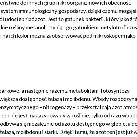
wieństwie do innych grup mikroorganizmów ich obecność
z system immunologiczny gospodarzy, dzięki czemu mogą si
 udostępniać azot. Jest to gatunek bakterii, który jako źr
ie rośliny metanol, czyniąc go gatunkiem metylotroficzn
 na ich kolor można zaobserwować pod mikroskopem jako
szparkowe, a następnie razem z metabolitami fotosyntezy
jwiększa dostępność żelaza i molibdenu. Wtedy rozpoczyna
 enzymatycznego – nitrogenazy – przekształcają azot atmo
t ten nie jest magazynowany w roślinie, tylko od razu wb
 odbywa się niezależnie od azotu dostępnego w glebie, a do
za, molibdenu i siarki. Dzięki temu, że azot ten jest już 