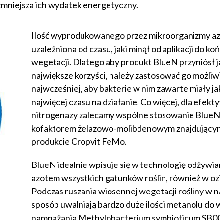
 zmniejsza ich wydatek energetyczny.
Ilość wyprodukowanego przez mikroorganizmy az
uzależniona od czasu, jaki minął od aplikacji do ko
wegetacji. Dlatego aby produkt BlueN przyniósł j
największe korzyści, należy zastosować go możliwi
najwcześniej, aby bakterie w nim zawarte miały ja
najwięcej czasu na działanie. Co więcej, dla efekt
nitrogenazy zalecamy wspólne stosowanie BlueN
kofaktorem żelazowo-molibdenowym znajdującym
produkcie Cropvit FeMo.
BlueN idealnie wpisuje się w technologię odżywia
azotem wszystkich gatunków roślin, również w oz
Podczas ruszania wiosennej wegetacji rośliny w n
sposób uwalniają bardzo duże ilości metanolu do w
namnażania Methylobacterium symbioticum SB0