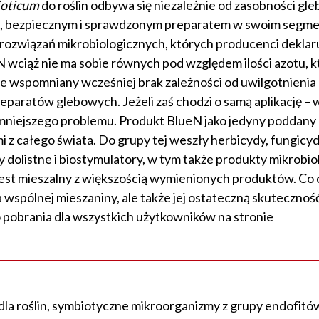
ioticum
do roślin odbywa się niezależnie od zasobności gle
ym, bezpiecznym i sprawdzonym preparatem w swoim segme
 rozwiązań mikrobiologicznych, których producenci deklar
 wciąż nie ma sobie równych pod względem ilości azotu, k
e wspomniany wcześniej brak zależności od uwilgotnienia 
eparatów glebowych. Jeżeli zaś chodzi o samą aplikację –
ajmniejszego problemu. Produkt BlueN jako jedyny poddany 
 z całego świata. Do grupy tej weszły herbicydy, fungicyd
 dolistne i biostymulatory, w tym także produkty mikrobio
jest mieszalny z większością wymienionych produktów. Co
 wspólnej mieszaniny, ale także jej ostateczną skutecznoś
o pobrania dla wszystkich użytkowników na stronie
la roślin, symbiotyczne mikroorganizmy z grupy endofitó