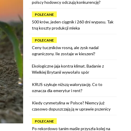
polscy hodowcy odczują konkurencję?
POLECANE
500 krów, jeden ciągnik i 260 dni wypasu. Tak
tną koszty produkcji mleka
POLECANE
Ceny tuczników rosną, ale zysk nadal
ograniczony. Ile zostaje w kieszeni?
Ekologiczne jaja kontra klimat. Badanie z
Wielkiej Brytanii wywołało spór
KRUS szykuje niższą waloryzację. Co to
oznacza dla emerytur i rent?
Kiedy cynmetylina w Polsce? Niemcy już
czasowo dopuszczają ją w uprawie pszenicy
POLECANE
Po rekordowo tanim maśle przyszła kolej na