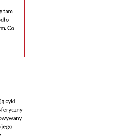
ę tam
ódło
ym. Co
ją cykl
sferyczny
udowywany
 jego
w