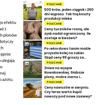
POLECANE
500 krów, jeden ciągnik i 260
dni wypasu. Tak tną koszty
produkcji mleka
go efektu
POLECANE
aż z
Ceny tuczników rosną, ale
zysk nadal ograniczony. Ile
ch plonów
zostaje w kieszeni?
dotyczy
POLECANE
ch
Po rekordowo tanim maśle
przyszła kolej na cukier.
tępnie
Skąd ceny 99 groszy za
o ulegają
kilogram?
POLECANE
bo
Żniwa na wyspie
Nowakowskiej. Słabsze
nej
plony, mokre ziarno i
o azotu.
wysokie koszty
POLECANE
Ceny nawozów w sierpniu.
Czy teraz warto kupić
nawozy pod nowe zasiewy?