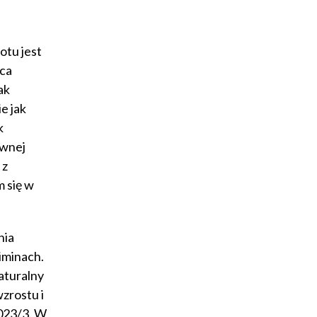
otu jest
ńca
ak
e jak
k
ywnej
 z
 się w
nia
iminach.
aturalny
zrostu i
023/3. W