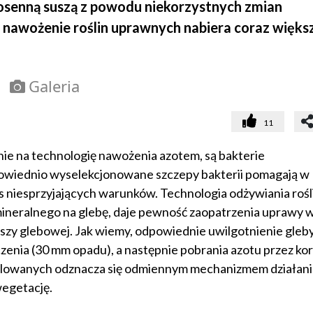
wiosenną suszą z powodu niekorzystnych zmian
ne nawożenie roślin uprawnych nabiera coraz więk
Galeria
11
nie na technologię nawożenia azotem, są bakterie
owiednio wyselekcjonowane szczepy bakterii pomagają w
s niesprzyjających warunków. Technologia odżywiania rośl
mineralnego na glebę, daje pewność zaopatrzenia uprawy 
szy glebowej. Jak wiemy, odpowiednie uwilgotnienie gleby
enia (30 mm opadu), a następnie pobrania azotu przez kor
owanych odznacza się odmiennym mechanizmem działania,
egetację.