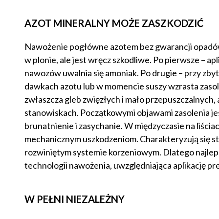
AZOT MINERALNY MOŻE ZASZKODZIĆ
Nawożenie pogłówne azotem bez gwarancji opadów d
w plonie, ale jest wręcz szkodliwe. Po pierwsze – ap
nawozów uwalnia się amoniak. Po drugie – przy zb
dawkach azotu lub w momencie suszy wzrasta zasol
zwłaszcza gleb zwięzłych i mało przepuszczalnych,
stanowiskach. Początkowymi objawami zasolenia jest
brunatnienie i zasychanie. W międzyczasie na liściach
mechanicznym uszkodzeniom. Charakteryzują się st
rozwiniętym systemie korzeniowym. Dlatego najlep
technologii nawożenia, uwzględniająca aplikację p
W PEŁNI NIEZALEŻNY