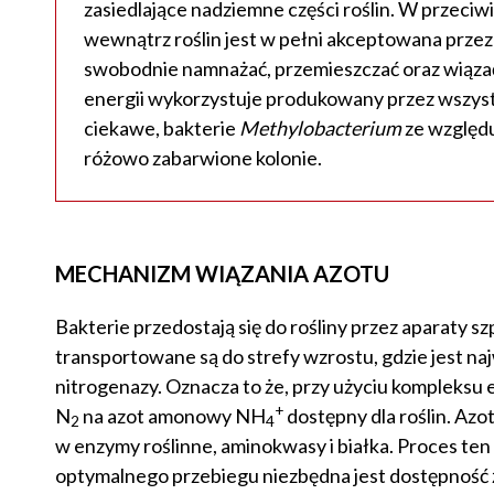
zasiedlające nadziemne części roślin. W przeci
wewnątrz roślin jest w pełni akceptowana prze
swobodnie namnażać, przemieszczać oraz wiązać i
energii wykorzystuje produkowany przez wszystk
ciekawe, bakterie
Methylobacterium
ze względu
różowo zabarwione kolonie.
MECHANIZM WIĄZANIA AZOTU
Bakterie przedostają się do rośliny przez aparaty 
transportowane są do strefy wzrostu, gdzie jest na
nitrogenazy. Oznacza to że, przy użyciu kompleksu
+
N
na azot amonowy NH
dostępny dla roślin. Azo
2
4
w enzymy roślinne, aminokwasy i białka. Proces ten
optymalnego przebiegu niezbędna jest dostępność żela