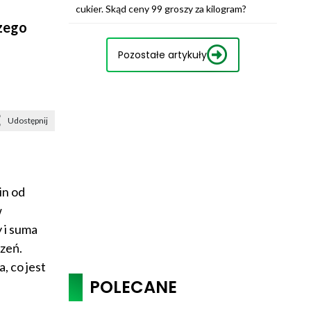
cukier. Skąd ceny 99 groszy za kilogram?
szego
Pozostałe artykuły
Udostępnij
in od
w
 i suma
zeń.
 co jest
POLECANE