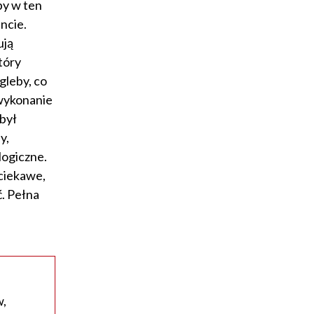
by w ten
ncie.
ują
tóry
gleby, co
 wykonanie
był
y,
logiczne.
 ciekawe,
ć. Pełna
w,