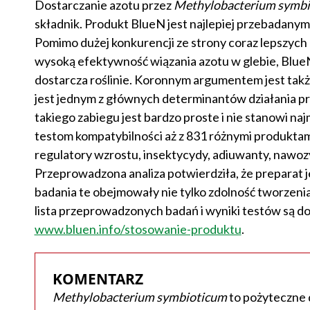
Dostarczanie azotu przez
Methylobacterium symb
składnik. Produkt BlueN jest najlepiej przebadan
Pomimo dużej konkurencji ze strony coraz lepszych
wysoką efektywność wiązania azotu w glebie, BlueN
dostarcza roślinie. Koronnym argumentem jest takż
jest jednym z głównych determinantów działania pr
takiego zabiegu jest bardzo proste i nie stanowi n
testom kompatybilności aż z 831 różnymi produktami
regulatory wzrostu, insektycydy, adiuwanty, nawozy
Przeprowadzona analiza potwierdziła, że preparat 
badania te obejmowały nie tylko zdolność tworzenia
lista przeprowadzonych badań i wyniki testów są d
www.bluen.info/stosowanie-produktu
.
KOMENTARZ
Methylobacterium symbioticum
to pożyteczne d