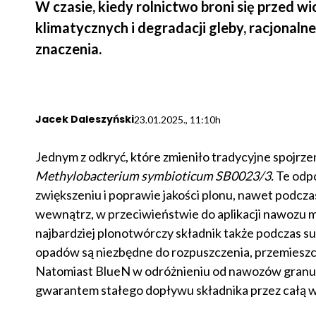
W czasie, kiedy rolnictwo broni się przed 
klimatycznych i degradacji gleby, racjonal
znaczenia.
Jacek Daleszyński
23.01.2025., 11:10h
Jednym z odkryć, które zmieniło tradycyjne spojrze
Methylobacterium symbioticum SB0023/3.
Te odp
zwiększeniu i poprawie jakości plonu, nawet podcza
wewnątrz, w przeciwieństwie do aplikacji nawozu 
najbardziej plonotwórczy składnik także podczas su
opadów są niezbędne do rozpuszczenia, przemieszcz
Natomiast BlueN w odróżnieniu od nawozów granul
gwarantem stałego dopływu składnika przez całą w