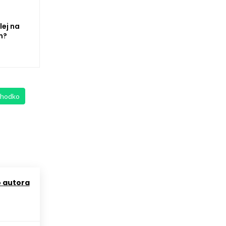
lej na
m?
chodko
o autora