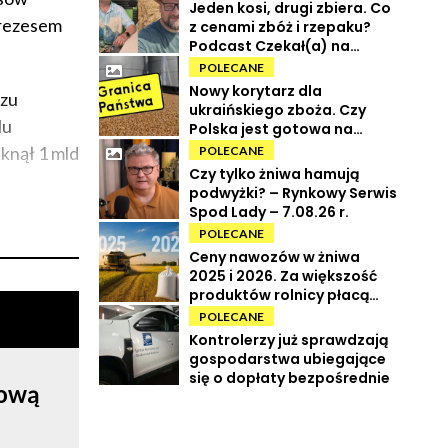
Jeden kosi, drugi zbiera. Co
prezesem
z cenami zbóż i rzepaku?
Podcast Czekał(a) na
Urbana odc. 73
POLECANE
Nowy korytarz dla
szu
ukraińskiego zboża. Czy
lu
Polska jest gotowa na
powrót tranzytu?
iknął 1 mld
POLECANE
Czy tylko żniwa hamują
podwyżki? – Rynkowy Serwis
Spod Lady – 7.08.26 r.
POLECANE
Ceny nawozów w żniwa
2025 i 2026. Za większość
produktów rolnicy płacą
więcej
POLECANE
Kontrolerzy już sprawdzają
gospodarstwa ubiegające
się o dopłaty bezpośrednie
rową