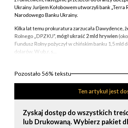
Ukrainy Jurijem Kołobowem utworzyli bank „Terra Ra
Narodowego Banku Ukrainy.
Kilka lat temu prokuratura zarzucała Dawydence,
Rolnego „DPZKU”,
mógł ukraść 2 mld hrywien
(oko
Fundusz Rolny pożyczył w chińskim banku 1,5 mld do
dolarów. W ub.r. s...
Pozostało 56% tekstu
Ten artykuł jest d
Zyskaj dostęp do wszystkich tre
lub Drukowaną. Wybierz pakiet dla s