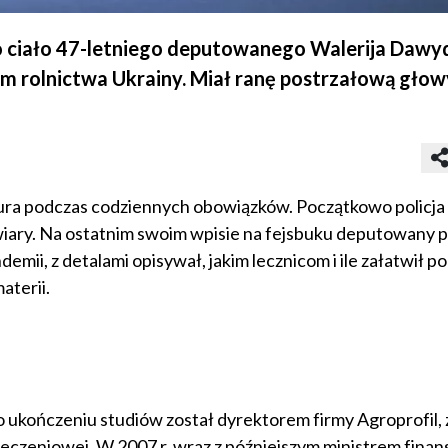
 ciało 47-letniego deputowanego Walerija Dawyd
m rolnictwa Ukrainy. Miał ranę postrzałową głow
biura podczas codziennych obowiązków. Początkowo policja
wiary. Na ostatnim swoim wpisie na fejsbuku deputowany pi
emii, z detalami opisywał, jakim lecznicom i ile załatwił 
aterii.
 ukończeniu studiów został dyrektorem firmy Agroprofil, 
ieczeniowej. W 2007 r. wraz z późniejszym ministrem fina