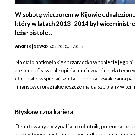
W sobotę wieczorem w Kijowie odnaleziono
który w latach 2013–2014 był wiceministre
leżał pistolet.
Andrzej Sawa
25.05.2020., 17:05h
Na ciało natknęła się sprzątaczka w toalecie jego 
za samobójstwo ale opinia publiczna nie dała temu 
chce dalej wspierać szpitale podczas zwalczania pand
finansowej oraz jakie jeszcze ma dalsze plany w tej m
Błyskawiczna kariera
Deputowany zaczynał jako robotnik, potem zaraz po
z rolnictwem, następnie przeszedł do branży ubezp