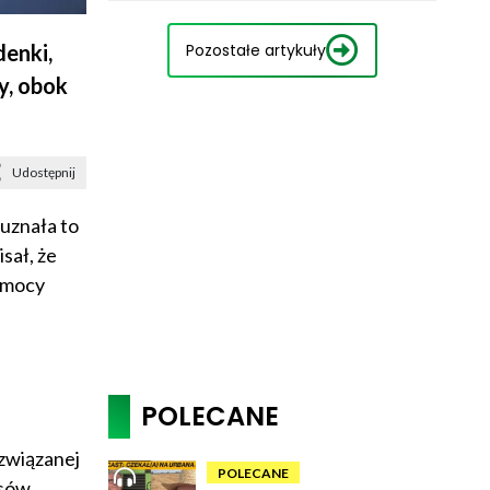
Pozostałe artykuły
enki,
y, obok
Udostępnij
 uznała to
sał, że
pomocy
POLECANE
związanej
POLECANE
nsów