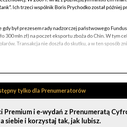
nk”. Ich trzeci wspólnik Boris Prychodko został później 
 że gdy był prezesem rady nadzorczej państwowego Fundu
ło 300 mln zł) na poczet eksportu zboża do Chin. W tym ce
larów. Transakcja nie doszła do skutku, a w ten sposób zn
ostępny tylko dla Prenumeratorów
ści Premium i e-wydań z Prenumeratą Cyf
iebie i korzystaj tak, jak lubisz.