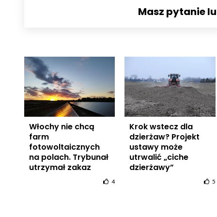
Masz pytanie l
Włochy nie chcą
Krok wstecz dla
farm
dzierżaw? Projekt
fotowoltaicznych
ustawy może
na polach. Trybunał
utrwalić „ciche
utrzymał zakaz
dzierżawy”
4
5