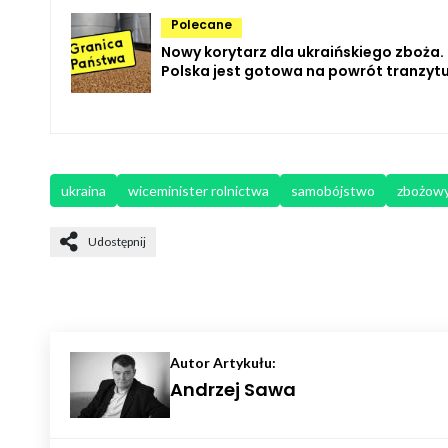
Polecane
Nowy korytarz dla ukraińskiego zboża.
Polska jest gotowa na powrót tranzyt
ukraina
wiceminister rolnictwa
samobójstwo
zbożow
Udostępnij
Autor Artykułu:
Andrzej Sawa