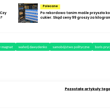
Polecane
 Czy
Po rekordowo tanim maśle przyszła ko
u?
cukier. Skąd ceny 99 groszy za kilogra
y magnat
wałerij dawydenko
samobójstwo polityczne
boris pry
Pozostałe artykuły teg