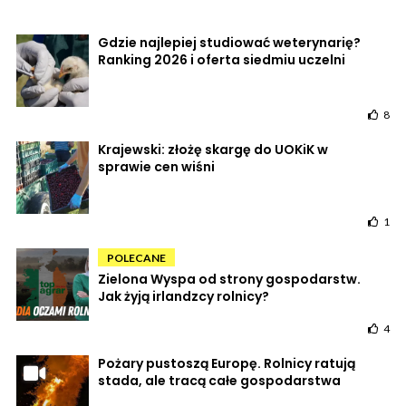
Gdzie najlepiej studiować weterynarię?
Ranking 2026 i oferta siedmiu uczelni
8
Krajewski: złożę skargę do UOKiK w
sprawie cen wiśni
1
POLECANE
Zielona Wyspa od strony gospodarstw.
Jak żyją irlandzcy rolnicy?
4
Pożary pustoszą Europę. Rolnicy ratują
stada, ale tracą całe gospodarstwa