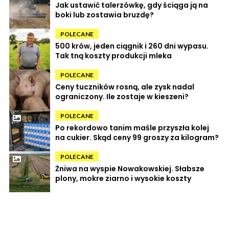
Jak ustawić talerzówkę, gdy ściąga ją na
boki lub zostawia bruzdę?
POLECANE
500 krów, jeden ciągnik i 260 dni wypasu.
Tak tną koszty produkcji mleka
POLECANE
Ceny tuczników rosną, ale zysk nadal
ograniczony. Ile zostaje w kieszeni?
POLECANE
Po rekordowo tanim maśle przyszła kolej
na cukier. Skąd ceny 99 groszy za kilogram?
POLECANE
Żniwa na wyspie Nowakowskiej. Słabsze
plony, mokre ziarno i wysokie koszty