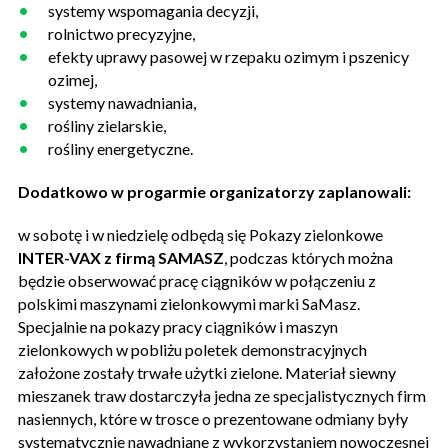
systemy wspomagania decyzji,
rolnictwo precyzyjne,
efekty uprawy pasowej w rzepaku ozimym i pszenicy
ozimej,
systemy nawadniania,
rośliny zielarskie,
rośliny energetyczne.
Dodatkowo w progarmie organizatorzy zaplanowali:
w sobotę i w niedzielę odbędą się Pokazy zielonkowe
INTER-VAX z firmą SAMASZ
, podczas których można
będzie obserwować pracę ciągników w połączeniu z
polskimi maszynami zielonkowymi marki SaMasz.
Specjalnie na pokazy pracy ciągników i maszyn
zielonkowych w pobliżu poletek demonstracyjnych
założone zostały trwałe użytki zielone. Materiał siewny
mieszanek traw dostarczyła jedna ze specjalistycznych firm
nasiennych, które w trosce o prezentowane odmiany były
systematycznie nawadniane z wykorzystaniem nowoczesnej