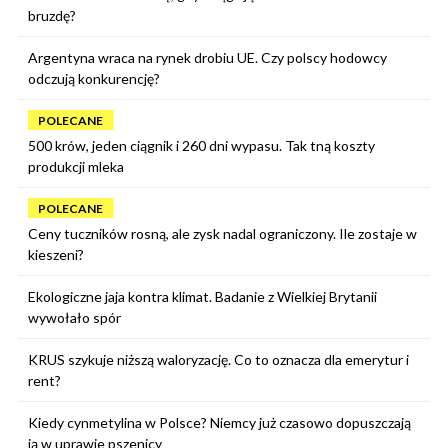
bruzdę?
Argentyna wraca na rynek drobiu UE. Czy polscy hodowcy
odczują konkurencję?
POLECANE
500 krów, jeden ciągnik i 260 dni wypasu. Tak tną koszty
produkcji mleka
POLECANE
Ceny tuczników rosną, ale zysk nadal ograniczony. Ile zostaje w
kieszeni?
Ekologiczne jaja kontra klimat. Badanie z Wielkiej Brytanii
wywołało spór
KRUS szykuje niższą waloryzację. Co to oznacza dla emerytur i
rent?
Kiedy cynmetylina w Polsce? Niemcy już czasowo dopuszczają
ją w uprawie pszenicy