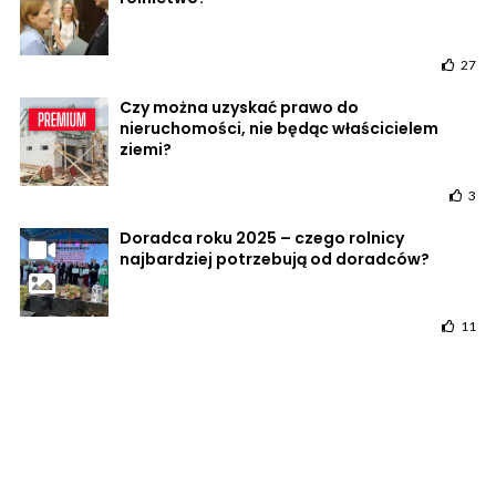
27
Czy można uzyskać prawo do
nieruchomości, nie będąc właścicielem
ziemi?
3
Doradca roku 2025 – czego rolnicy
najbardziej potrzebują od doradców?
11
Ciągniki znów w Szczecinie: rolnicy
oczekują działania, a nie pustych
deklaracji
1