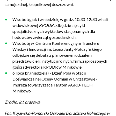
samojezdnej, kropelkowej deszczowni.
W sobotę, jak i w niedzielę w godz. 10:30-12:30 w hali
widowiskowej
KPODR o
dbędzie się cykl
specjalistycznych wykładów stacjonarnych dla
hodowców zwierząt gospodarskich.
W sobotę w Centrum Konferencyjnym Transferu
Wiedzy i Innowacji im. Leona Janty-Połczyńskiego
odbędzie się debata z planowanym udziałem
przedstawicieli: instytucji rolnych, firm, zaproszonych
gości i dyrektora KPODR w Minikowie
6 lipca br. (niedziela) - Dzień Pola w Stacji
Doświadczalnej Oceny Odmian w Chrząstowie -
impreza towarzysząca Targom AGRO-TECH
Minikowo
Źródło: inf. prasowa
Fot: Kujawsko-Pomorski Ośrodek Doradztwa Rolniczego w